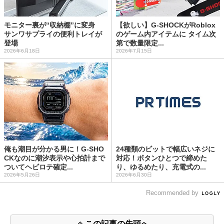
モニター裏が“収納棚”に変身
【欲しい】G-SHOCKがRoblox
サンワサプライの便利トレイが
のゲーム内アイテムに タイム次
登場
第で数量限定...
2026年6月18日
2026年7月15日
俺も潮目が分かる男に！G-SHO
24種類のビットで幅広いネジに
CKなのに潮汐表示や心拍計まで
対応！ボタンひとつで締めた
ついてヘビロテ確定...
り、ゆるめたり、充電式の...
2026年5月26日
2026年6月30日
Recommended by
この記事の先頭へ