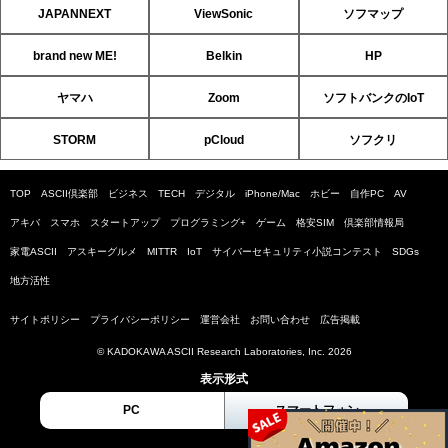
JAPANNEXT
ViewSonic
ソフマップ
brand new ME!
Belkin
HP
ヤマハ
Zoom
ソフトバンクのIoT
STORM
pCloud
ソフクリ
TOP
ASCII倶楽部
ビジネス
TECH
デジタル
iPhone/Mac
ホビー
自作PC
AV
アキバ
スマホ
スタートアップ
プログラミング+
ゲーム
格安SIM
倶楽部情報局
家電ASCII
アスキーグルメ
MITTR
IoT
サイバーセキュリティ小説コンテスト
SDGs
地方活性
サイトポリシー
プライバシーポリシー
運営会社
お問い合わせ
広告掲載
© KADOKAWA ASCII Research Laboratories, Inc. 2026
表示形式
PC
スマートフォン