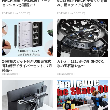
FINCHI主催「IVS2026」トーク
GOETHEとFINCHIがタッグを組
セッションが話題に！
み、新メディアを創設
PR(FINCHI on GOETHE)
PR(FINCHI on GOETHE)
24種類のビット付きUSB充電式
カシオ、121万円のG-SHOCK。
電動精密ドライバーセット、7月
氷の宝石箱やぁ〜
発売へ
2026年6月30日
2026年5月27日