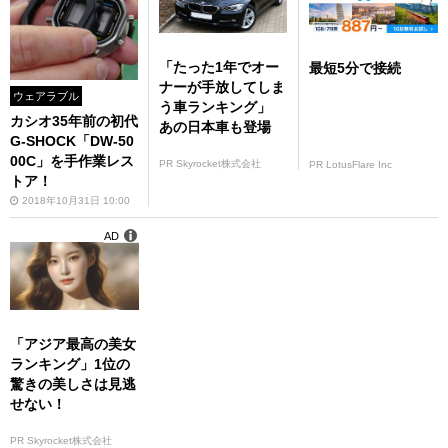
「たった1年でオー
最短5分で接続
ナーが手放してしま
ウェアラブル
う車ランキング」
カシオ35年前の初代
あの日本車も登場
G-SHOCK「DW-50
00C」を手作業レス
PR Skyrocket株式会社
PR LotusFlare Inc
トア！
2018年10月31日 10:00
AD
「アジア最高の美女
ランキング」1位の
驚きの美しさは見逃
せない！
PR Skyrocket株式会社