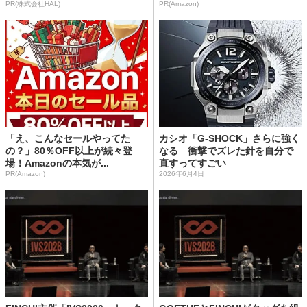
PR(株式会社HAL)
PR(Amazon)
「え、こんなセールやってた
カシオ「G-SHOCK」さらに強く
の？」80％OFF以上が続々登
なる 衝撃でズレた針を自分で
場！Amazonの本気が...
直すってすごい
PR(Amazon)
2026年6月4日