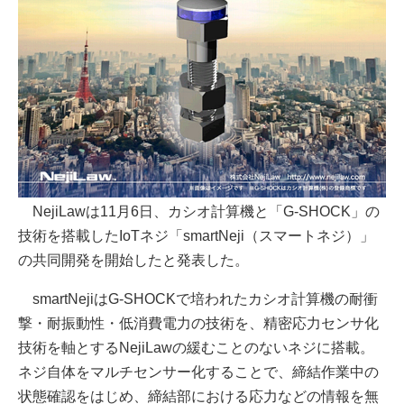
NejiLawは11月6日、カシオ計算機と「G-SHOCK」の
技術を搭載したIoTネジ「smartNeji（スマートネジ）」
の共同開発を開始したと発表した。
smartNejiはG-SHOCKで培われたカシオ計算機の耐衝
撃・耐振動性・低消費電力の技術を、精密応力センサ化
技術を軸とするNejiLawの緩むことのないネジに搭載。
ネジ自体をマルチセンサー化することで、締結作業中の
状態確認をはじめ、締結部における応力などの情報を無