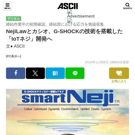
デジタル
締結作業中の状態確認、締結部における応力を無線収集
NejiLawとカシオ、G-SHOCKの技術を搭載した
「IoTネジ」開発へ
文● ASCII
[PC表示へ]
2019年11月06日 18時00分更新
お気に入り