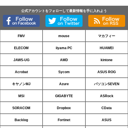
公式アカウントをフォローして最新情報を手に入れよう
FMV
mouse
マカフィー
ELECOM
iiyama PC
HUAWEI
JAWS-UG
AMD
kintone
Acrobat
Sycom
ASUS ROG
キヤノンMJ
Azure
パソコンSEVEN
MSI
GIGABYTE
ASRock
SORACOM
Dropbox
CData
Backlog
Fortinet
ASUS