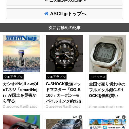
ASCII.jpトップへ
次にお勧めの記事
ウェアラブル
ウェアラブル
トピックス
カシオ×NejiLawのI
G-SHOCK最強マッ
全国で売り切れ中の
oTネジ「smartNej
ドマスター「GG-B
フルメタル銀G-SH
i」が国土を災害か
100」カーボン+モ
OCKを衝動買い
ら守る
バイルリンク約92g
2020年02月16日 12:00
2019年03月24日 09:00
2019年02月06日 12:00
AD
AD