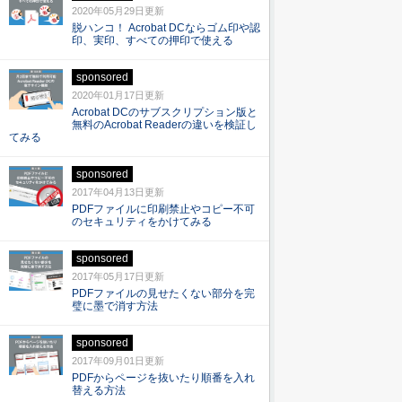
2020年05月29日更新
脱ハンコ！ Acrobat DCならゴム印や認
印、実印、すべての押印で使える
sponsored
2020年01月17日更新
Acrobat DCのサブスクリプション版と
無料のAcrobat Readerの違いを検証し
てみる
sponsored
2017年04月13日更新
PDFファイルに印刷禁止やコピー不可
のセキュリティをかけてみる
sponsored
2017年05月17日更新
PDFファイルの見せたくない部分を完
璧に墨で消す方法
sponsored
2017年09月01日更新
PDFからページを抜いたり順番を入れ
替える方法