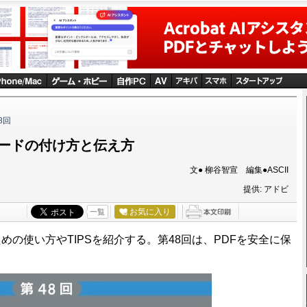
8回
ワードの付け方と伝え方
文● 柳谷智宣 編集●ASCII
提供: アドビ
お気に入り
一覧
なすための使い方やTIPSを紹介する。第48回は、PDFを安全に保