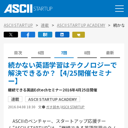
ASCII STARTUP
連載
ASCII STARTUP ACADEMY
続かな
目次
6回
7回
8回
最新
続かない英語学習はテクノロジーで
解決できるか？【4/25開催セミナ
ー】
継続できる英語Edtechセミナー2016年4月25日開催
連載
ASCII STARTUP ACADEMY
2016.04.08 18:30
文●
ガチ鈴木
/
ASCII STARTUP
ASCIIのベンチャー、スタートアップ応援チー
ム“ASCII STARTUP”は、“継続できる英語学習テクノ