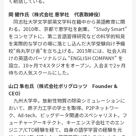
く統括している。
岡 健作氏（株式会社 恵学社 代表取締役）
同志社大学文学部英文学科在籍中から英語教育に関
わる。2010年、京都で恵学社を創業。 “Study Smart”
をコンセプトに、第二言語習得研究などの科学的知見
を実際的な学びの場に落とし込んだ大学受験向け予備
校“烏丸学び舎”を立ち上げる。2015年には、社会人向
けの英語のパーソナルジム “ENGLISH COMPANY” を
設立、10ヶ月で4スタジオをオープン。入会まで2ヶ月
待ちの人気スクールにした。
山口 隼也氏（株式会社ポリグロッツ Founder &
CEO）
九州大学卒。放射性物質の除染シミュレーションに
おいて、原子力工学の学士を取得。P2Pネットワー
ク、Ad-tech、ビッグデータ関連のスペシャリスト。フ
ューチャーアーキテクト、キーエンス子会社でのエン
ジニア/CTO経験を経て、自身の語学学習の経験を元