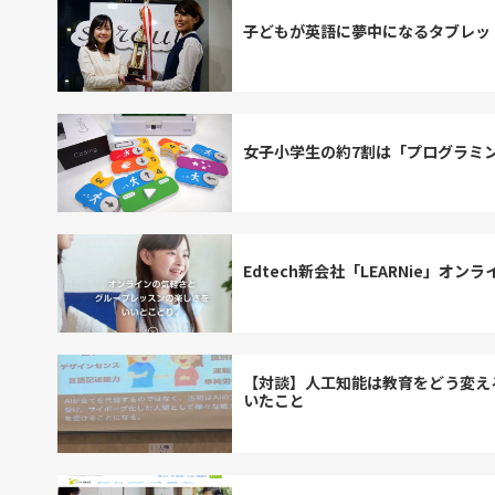
子どもが英語に夢中になるタブレッ
女子小学生の約7割は「プログラミ
Edtech新会社「LEARNie」
【対談】人工知能は教育をどう変える
いたこと