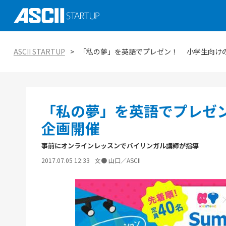
社会実装に向けた研究、技術 大学発スタ
ASCII STARTUP イベントピックアップ
がつくる未来を知る
AI
ASCII STARTUP
「私の夢」を英語でプレゼン！ 小学生向け
ASCII STARTUP特別編集版「ASCII STAR
ASCII STARTUP TechDay 2025
tabloid」
金融
エコシステムの潮流
ASCII STARTUP 今週のイチオシ！
環境
「私の夢」を英語でプレゼ
ViennaUP、オーストリア・ウィーン開
オープンイノベーション入門：手引きと実
タートアップフェス
教育
企画開催
事前にオンラインレッスンでバイリンガル講師が指導
2017.07.05 12:33
文● 山口／ASCII