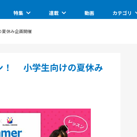
特集
連載
動画
カテゴリ
ートアップ
グローバルイベントピックアップ
このスタートアップに聞きたい
IoT/ハード
の夏休み企画開催
TUP
日本で核融合は産業になるのか。商用化の条件とは
ASCII STARTUP ライトニングトーク
地域
埼玉県のイノベーション創出拠点「渋沢MIX」
JID 2025 by ASCII STARTUP
VR
ン！ 小学生向けの夏休み
催の分散型ス
SusHi Tech Tokyo 2026で見えた実装フェーズの技
践ガイド
ASCII STARTUP ACADEMY
術
飲食