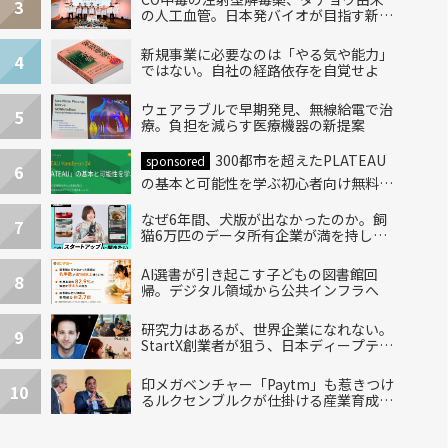
3
の人工血管。日本発バイオが目指す新し
い治療
新規事業に必要なのは「やる気や能力」
4
ではない。自社の経路依存を自覚せよ
ウェアラブルで早期発見、無線給電で治
5
療。負担を減らす医療機器の新提案
300都市を超えたPLATEAU
sponsored
6
の基本と可能性を学ぶ初心者向け無料ハ
ンズオン開催！
なぜ6年間、犬版が出なかったのか。飼
7
猫6万匹のデータ所有企業が満を持して
出した“犬用”「うちの子」の首輪
AI選書が引き起こす子どもの図書館回
8
帰。デジタル領域から公共インフラへ
研究力はあるが、世界企業になれない。
9
StartX創業者が狙う、日本ディープテッ
クの再設計
印メガベンチャー「Paytm」も惹きつけ
10
るルクセンブルクが仕掛ける産業育成エ
コシステム