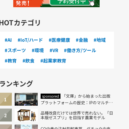
HOTカテゴリ
#AI
#IoT/ハード
#医療健康
#金融
#地域
#スポーツ
#環境
#VR
#働き方/ツール
#教育
#飲食
#起業家教育
ランキング
「文庫」から始まった出版
sponsored
1
プラットフォームの歴史：IPのマルチレ
イヤー化とAI時代への挑戦
品種改良だけでは世界で売れない。「日
2
本版ゼスプリ」を目指す農業モデル
CO中毒の注射型解毒薬、ダチョウ由来