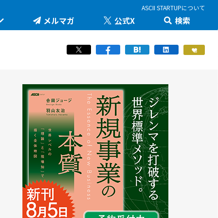
ASCII STARTUPについて
メルマガ
公式X
検索
未来を変える科学技術を追え！大学発の地味推しテ
JID 2026 by ASCII STARTUP
ック
医療健康
STARTUP×知財戦略
羽山友治の【新規事業が動く思考スイッチ】
スポーツ
ICTスタートアップリーグ
マスク・ド・アナライズのスタートアップ！人事！
働き方/ツール
堺市・中百舌鳥の社会課題解決型イノベーション
JAPAN INNOVATION DAY 2024
起業家教育