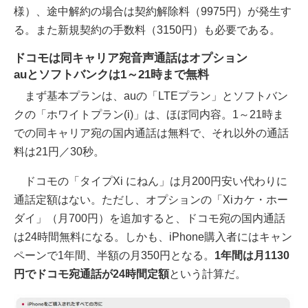
様）、途中解約の場合は契約解除料（9975円）が発生す
る。また新規契約の手数料（3150円）も必要である。
ドコモは同キャリア宛音声通話はオプション
auとソフトバンクは1～21時まで無料
まず基本プランは、auの「LTEプラン」とソフトバン
クの「ホワイトプラン(i)」は、ほぼ同内容。1～21時ま
での同キャリア宛の国内通話は無料で、それ以外の通話
料は21円／30秒。
ドコモの「タイプXi にねん」は月200円安い代わりに
通話定額はない。ただし、オプションの「Xiカケ・ホー
ダイ」（月700円）を追加すると、ドコモ宛の国内通話
は24時間無料になる。しかも、iPhone購入者にはキャン
ペーンで1年間、半額の月350円となる。
1年間は月1130
円でドコモ宛通話が24時間定額
という計算だ。