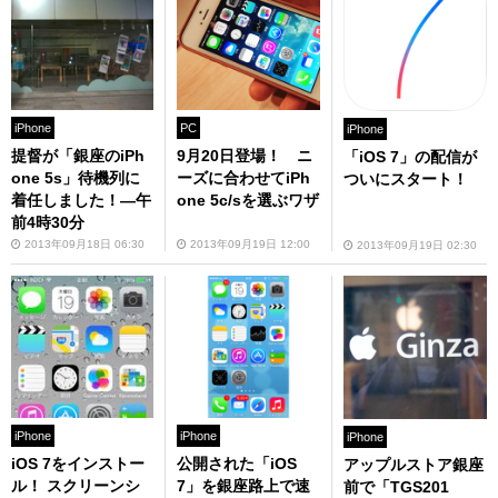
iPhone
PC
iPhone
提督が「銀座のiPh
9月20日登場！ ニ
「iOS 7」の配信が
one 5s」待機列に
ーズに合わせてiPh
ついにスタート！
着任しました！—午
one 5c/sを選ぶワザ
前4時30分
2013年09月18日 06:30
2013年09月19日 12:00
2013年09月19日 02:30
iPhone
iPhone
iPhone
iOS 7をインストー
公開された「iOS
アップルストア銀座
ル！ スクリーンシ
7」を銀座路上で速
前で「TGS201