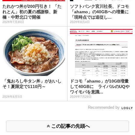
たれかつ丼が200円引き！ 「た
ソフトバンク宮川社長、ドコモ
れとん」初の夏の感謝祭、新
「ahamo」の40GBへの増量に
橋・中野北口で開催
「現時点では追従し...
2026年7月30日
2026年8月4日
「鬼おろし牛タン丼」がおいし
ドコモ「ahamo」が10GB増量
そ！夏限定で1110円～
して40GBに ライバルのUQや
ワイモバを意識...
2026年8月5日
2026年7月29日
Recommended by
この記事の先頭へ