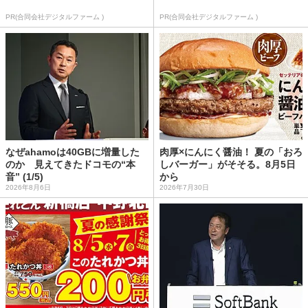
PR(合同会社デジタルファーム )
PR(合同会社デジタルファーム )
なぜahamoは40GBに増量した
肉厚×にんにく醤油！ 夏の「おろ
のか 見えてきたドコモの“本
しバーガー」がそそる。8月5日
音” (1/5)
から
2026年8月6日
2026年7月30日