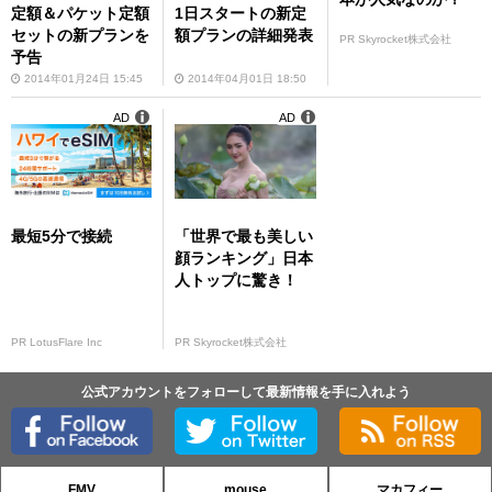
定額＆パケット定額
1日スタートの新定
セットの新プランを
額プランの詳細発表
PR Skyrocket株式会社
予告
2014年01月24日 15:45
2014年04月01日 18:50
AD
AD
最短5分で接続
「世界で最も美しい
顔ランキング」日本
人トップに驚き！
PR LotusFlare Inc
PR Skyrocket株式会社
公式アカウントをフォローして最新情報を手に入れよう
FMV
mouse
マカフィー