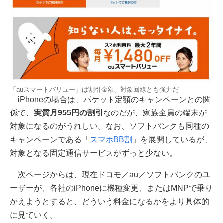
「auスマートバリュー」は割引金額、対象回線とも強力だ
iPhoneの場合は、パケット定額のキャンペーンとの関
係で、
実質月955円の割引
なのだが、家族全員の端末が
対象になるのがうれしい。なお、ソフトバンクも同種の
キャンペーンである「
スマホBB割
」を展開しているが、
対象となる固定通信サービスがずっと少ない。
次ページからは、現在ドコモ／au／ソフトバンクのユ
ーザーが、各社のiPhoneに機種変更、またはMNPで乗り
かえようとすると、どういう料金になるかをより具体的
に見ていく。