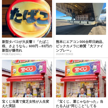
新型タバコが大反響！「たばこ
熊本にエアコン300台即日納品、
税、さようなら」600円→83円の
ビックカメラに称賛「大ファイ
新型が爆売れ
ンプレー」
PR(株式会社HAL)
2026年7月30日
宝くじ当選で貧乏女性が人生変
「宝くじ、運じゃなかった」当
えた実話
たる人は“同じこと”してる