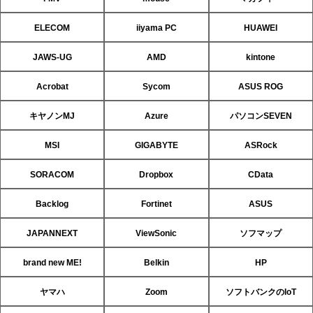
ELECOM
iiyama PC
HUAWEI
JAWS-UG
AMD
kintone
Acrobat
Sycom
ASUS ROG
キヤノンMJ
Azure
パソコンSEVEN
MSI
GIGABYTE
ASRock
SORACOM
Dropbox
CData
Backlog
Fortinet
ASUS
JAPANNEXT
ViewSonic
ソフマップ
brand new ME!
Belkin
HP
ヤマハ
Zoom
ソフトバンクのIoT