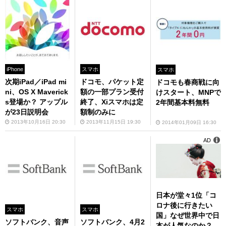
iPhone
スマホ
スマホ
次期iPad／iPad mi
ドコモ、パケット定
ドコモも春商戦に向
ni、OS X Maverick
額の一部プラン受付
けスタート、MNPで
s登場か？ アップル
終了、Xiスマホは定
2年間基本料無料
が23日説明会
額制のみに
2013年10月16日 20:30
2013年11月15日 19:30
2014年01月09日 16:30
AD
日本が堂々1位「コ
ロナ後に行きたい
スマホ
スマホ
国」なぜ世界中で日
ソフトバンク、音声
ソフトバンク、4月2
本が人気なのか？