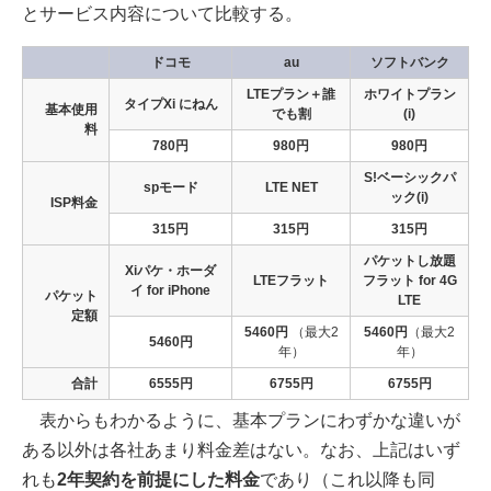
とサービス内容について比較する。
ドコモ
au
ソフトバンク
LTEプラン＋誰
ホワイトプラン
タイプXi にねん
基本使用
でも割
(i)
料
780円
980円
980円
S!ベーシックパ
spモード
LTE NET
ック(i)
ISP料金
315円
315円
315円
パケットし放題
Xiパケ・ホーダ
LTEフラット
フラット for 4G
イ for iPhone
パケット
LTE
定額
5460円
（最大2
5460円
（最大2
5460円
年）
年）
合計
6555円
6755円
6755円
表からもわかるように、基本プランにわずかな違いが
ある以外は各社あまり料金差はない。なお、上記はいず
れも
2年契約を前提にした料金
であり（これ以降も同