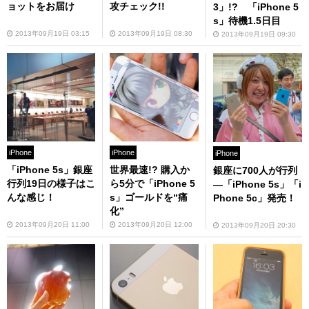
ョットをお届け
攻チェック!!
3」!? 「iPhone 5
s」待機1.5日目
2013年09月19日 03:15
2013年09月19日 08:30
2013年09月19日 09:30
iPhone
iPhone
iPhone
「iPhone 5s」銀座
世界最速!? 購入か
銀座に700人が行列
行列19日の様子はこ
ら5分で「iPhone 5
—「iPhone 5s」「i
んな感じ！
s」ゴールドを“痛
Phone 5c」発売！
化”
2013年09月20日 11:00
2013年09月20日 12:00
2013年09月20日 20:30