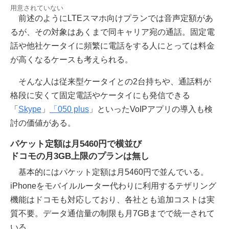
用意されていない
前述のようにLTEスマホ向けプランでは音声定額があ
るが、その対象はあくまで同キャリア宛の通話。固定電
話や他社ケータイに頻繁に電話をする人にとっては料金
が高くなるケースも考えられる。
そんな人は従来型ケータイとの2台持ちや、通話料が
格段に安くて固定電話やケータイにも発信できる
「
Skype
」
「050 plus
」といったVoIPアプリの導入も検
討の価値がある。
パケット定額は月5460円で横並び
ドコモの月3GB上限のプランは無し
基本的にはパケット定額は月5460円で並んでいる。
iPhoneをモバイルルーター代わりに利用するテザリング
機能はドコモも対応しており、各社とも追加コストは実
質不要。データ通信量の制限も月7GBまでで統一されて
いる。