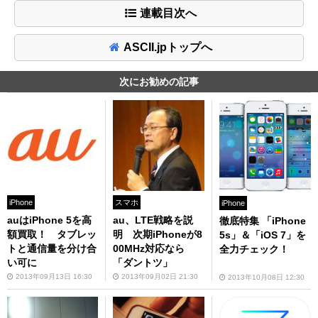
連載目次へ
ASCII.jpトップへ
次にお勧めの記事
iPhone
スマホ
iPhone
auはiPhone 5を高
au、LTE戦略を説
徹底特集 「iPhone
額買取！ タブレッ
明 次期iPhoneが8
5s」＆「iOS 7」を
トと通信量を分け合
00MHz対応なら
全力チェック！
い可に
「ダントツ」
2013年09月13日 16:30
2013年09月02日 21:30
2013年10月08日 12:30