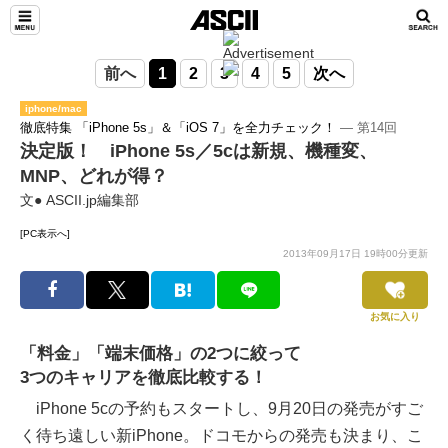
前へ
1
2
3
4
5
次へ
iphone/mac
徹底特集 「iPhone 5s」＆「iOS 7」を全力チェック！
― 第14回
決定版！ iPhone 5s／5cは新規、機種変、
MNP、どれが得？
文● ASCII.jp編集部
[PC表示へ]
2013年09月17日 19時00分更新
お気に入り
「料金」「端末価格」の2つに絞って
3つのキャリアを徹底比較する！
iPhone 5cの予約もスタートし、9月20日の発売がすご
く待ち遠しい新iPhone。ドコモからの発売も決まり、こ