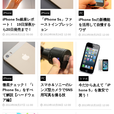
iPhone
iPhone
PC
iPhone 5s銀座レポ
「iPhone 5s」ファ
iPhone 5sの新機能
ート！ 19日深夜か
ーストインプレッシ
を活用して自慢する
ら20日発売まで！
ョン
ワザ
2013年09月21日 00:00
2013年09月24日 12:00
2013年09月25日 12:00
iPhone
PC
スマホ
徹底チェック！ 「i
スマホ＆ソニーのレ
今だからあえて「iP
Phone 5s」をすべ
ンズ型カメラでSNS
hone 5」を激安で
て解説【ハードウェ
用写真を撮る技
買う！
ア編】
2013年09月27日 11:00
2013年10月09日 12:00
2013年10月10日 12:00