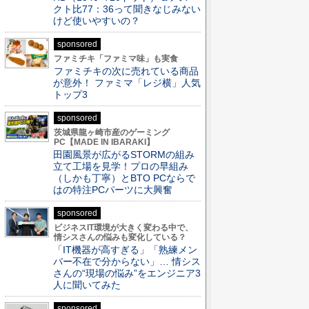
クト比77：36って聞きなじみない
けど使いやすいの？
sponsored
ファミチキ「ファミマ味」も実食
ファミチキの次に売れている商品
が意外！ ファミマ「レジ横」人気
トップ3
sponsored
茨城県龍ヶ崎市産のゲーミング
PC【MADE IN IBARAKI】
田園風景が広がるSTORMの組み
立て工場を見学！プロの早組み
（しかも丁寧）とBTO PCならで
はの特注PCパーツに大興奮
sponsored
ビジネスIT環境が大きく変わる中で、
情シスさんの悩みも変化している？
「IT機器が高すぎる」「熟練メン
バー不在で分からない」… 情シス
さんの“現場の悩み”をエンジニア3
人に聞いてみた
sponsored