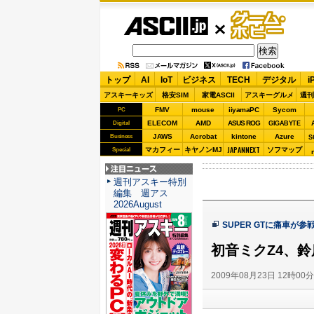
ASCII.jp
ゲーム・
ホビー
トップ
AI
IoT
ビジネス
TECH
デジタル
i
アスキーキッズ
格安SIM
家電ASCII
アスキーグルメ
週刊
FMV
mouse
iiyamaPC
Sycom
PC
ELECOM
AMD
ASUS ROG
Digital
GIGABYTE
JAWS
Acrobat
kintone
Azure
Business
S
JAPANNEXT
マカフィー
キヤノンMJ
ソフマップ
Special
注目ニュース
週刊アスキー特別
編集 週アス
2026August
SUPER GTに痛車が参
初音ミクZ4、
2009年08月23日 12時00