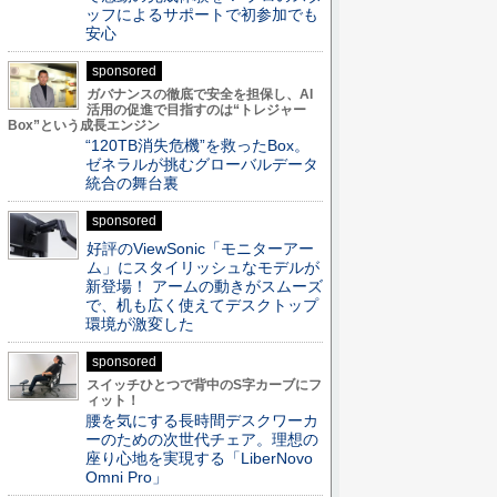
ッフによるサポートで初参加でも
安心
sponsored
ガバナンスの徹底で安全を担保し、AI
活用の促進で目指すのは“トレジャー
Box”という成長エンジン
“120TB消失危機”を救ったBox。
ゼネラルが挑むグローバルデータ
統合の舞台裏
sponsored
好評のViewSonic「モニターアー
ム」にスタイリッシュなモデルが
新登場！ アームの動きがスムーズ
で、机も広く使えてデスクトップ
環境が激変した
sponsored
スイッチひとつで背中のS字カーブにフ
ィット！
腰を気にする長時間デスクワーカ
ーのための次世代チェア。理想の
座り心地を実現する「LiberNovo
Omni Pro」