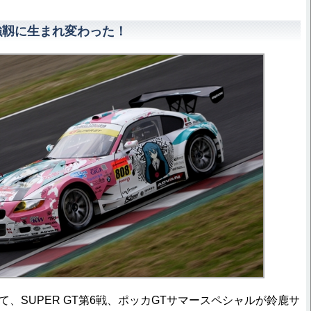
強靱に生まれ変わった！
て、SUPER GT第6戦、ポッカGTサマースペシャルが鈴鹿サ