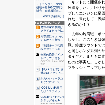
ーキットにて開催され
・トランプ氏、SNS
改造をした。足回りを
投稿を月1620万円で
販売 金融機関向…
プしたエンジンに足
ASCII倶楽部とは
れた。果たして、因縁
きるのか！？
魔性の家庭教師は
グラドルだった!?
去年の鈴鹿戦、ポッカ
村雨...
浴衣姿にキュン死
しかし、このときは燃
するかも!? 新海ま
きが...
戦、鈴鹿ラウンドで
「制服ルーズの高
校生やスーツ姿の
と同じホンダ系列の
OLを演...
全国の絶景ポイン
タイヤと、まともに
トにサウナ付きの
たのは事実だ。しかし
シェア別...
COCO VILLA on GOE
THE
ブラッシュアップした
【8月9日まで】衝
撃のSFアクション
『G...
かわいいキャラた
ちが穴に潜ってひ
どい目に...
IQOS ILUMA専用
たばこスティッ
ク...
GOETHEとFINCHI
がタッグを組み...
FINCHI on GOETHE