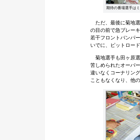
期待の番場選手はミ
ただ、最後に菊地選
の目の前で急ブレー
若干フロントバンパ
いでに、ピットロード
菊地選手も田ヶ原選
苦しめられたオーバ
違いなくコーナリン
こともなくなり、他