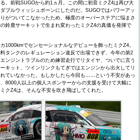
る。前戦SUGOから約1ヵ月。この間に初音ミクZ4は再び大
ダブルウィッシュボーンにしたのだ。SUGOではパワーアッ
回りがついてこなかったため、極度のオーバーステアに悩まさ
の鈴鹿サーキットで生まれ変わったミクZ4の真価を発揮で
1000kmでセンセーショナルなデビューを飾ったミクZ4。
料タンクのレギュレーション違反で出場できず、今年の第2
はエンジントラブルのため練習走行でリタイヤ、ついでに言う
サーキット、ツインリンクもてぎではエンジンから出火してリ
走れていなかった。もしかしたら今回も……という不安があっ
、8000人以上の個人スポンサーからの支援を受けて大幅に
ミクZ4は、そんな不安を吹き飛ばしてくれた。