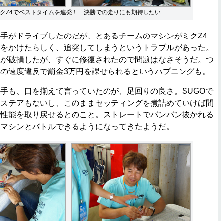
クZ4でベストタイムを連発！ 決勝での走りにも期待したい
手がドライブしたのだが、とあるチームのマシンがミクZ4
キをかけたらしく、追突してしまうというトラブルがあった。
ーが破損したが、すぐに修復されたので問題はなさそうだ。つ
の速度違反で罰金3万円を課せられるというハプニングも。
手も、口を揃えて言っていたのが、足回りの良さ。SUGOで
ーステアもないし、このままセッティングを煮詰めていけば間
グ性能を取り戻せるとのこと。ストレートでバンバン抜かれる
のマシンとバトルできるようになってきたようだ。