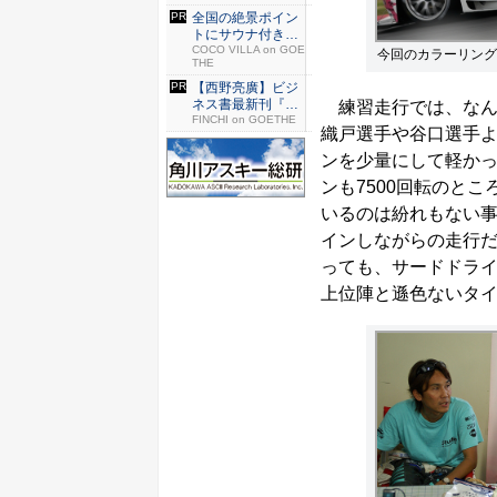
全国の絶景ポイン
トにサウナ付きの
シェア別...
COCO VILLA on GOE
今回のカラーリング
THE
【西野亮廣】ビジ
ネス書最新刊『北
練習走行では、なんと
極星 僕...
FINCHI on GOETHE
織戸選手や谷口選手よ
ンを少量にして軽か
ンも7500回転のと
いるのは紛れもない
インしながらの走行
っても、サードドライ
上位陣と遜色ないタ