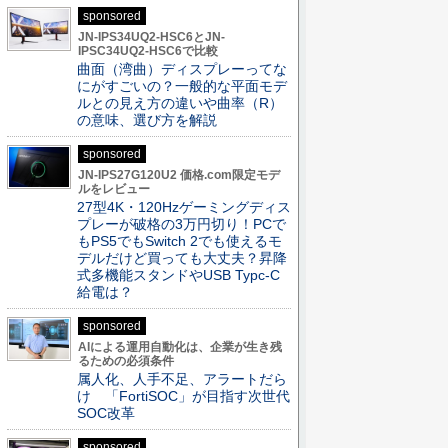
sponsored
JN-IPS34UQ2-HSC6とJN-
IPSC34UQ2-HSC6で比較
曲面（湾曲）ディスプレーってな
にがすごいの？一般的な平面モデ
ルとの見え方の違いや曲率（R）
の意味、選び方を解説
sponsored
JN-IPS27G120U2 価格.com限定モデ
ルをレビュー
27型4K・120Hzゲーミングディス
プレーが破格の3万円切り！PCで
もPS5でもSwitch 2でも使えるモ
デルだけど買っても大丈夫？昇降
式多機能スタンドやUSB Typc-C
給電は？
sponsored
AIによる運用自動化は、企業が生き残
るための必須条件
属人化、人手不足、アラートだら
け 「FortiSOC」が目指す次世代
SOC改革
sponsored