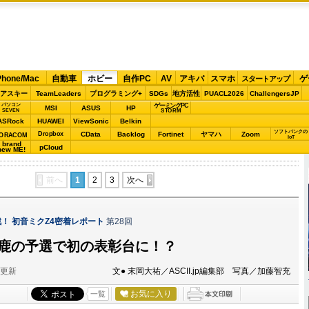
Phone/Mac
自動車
ホビー
自作PC
AV
アキバ
スマホ
ゲ
スタートアップ
アスキー
TeamLeaders
プログラミング+
SDGs
地方活性
PUACL2026
ChallengersJP
パソコン
ゲーミングPC
MSI
ASUS
HP
STORM
SEVEN
ASRock
HUAWEI
ViewSonic
Belkin
ソフトバンクの
Dropbox
CData
Backlog
Fortinet
ヤマハ
Zoom
ORACOM
IoT
brand
pCloud
new ME!
前へ
1
2
3
次へ
戦！ 初音ミクZ4密着レポート
第28回
鈴鹿の予選で初の表彰台に！？
分更新
文● 末岡大祐／ASCII.jp編集部 写真／加藤智充
お気に入り
一覧