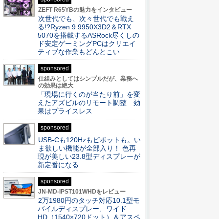
ZEFT R65YBの魅力をインタビュー
次世代でも、次々世代でも戦え
る!?Ryzen 9 9950X3D2＆RTX
5070を搭載するASRock尽くしの
ド安定ゲーミングPCはクリエイ
ティブな作業もどんとこい
sponsored
仕組みとしてはシンプルだが、業務へ
の効果は絶大
「現場に行くのが当たり前」を変
えたアズビルのリモート調整 効
果はプライスレス
sponsored
USB-Cも120Hzもピボットも。い
ま欲しい機能が全部入り！ 色再
現が美しい23.8型ディスプレーが
新定番になる
sponsored
JN-MD-IPST101WHDをレビュー
2万1980円のタッチ対応10.1型モ
バイルディスプレー、ワイド
HD（1540×720ドット）＆アスペ