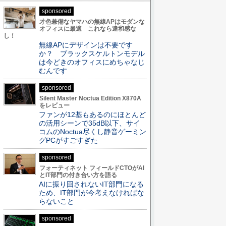
sponsored
才色兼備なヤマハの無線APはモダンな
オフィスに最適 これなら違和感な
し！
無線APにデザインは不要です
か？ ブラックスケルトンモデル
は今どきのオフィスにめちゃなじ
むんです
sponsored
Silent Master Noctua Edition X870A
をレビュー
ファンが12基もあるのにほとんど
の活用シーンで35dB以下、サイ
コムのNoctua尽くし静音ゲーミン
グPCがすごすぎた
sponsored
フォーティネット フィールドCTOがAI
とIT部門の付き合い方を語る
AIに振り回されないIT部門になる
ため、IT部門が今考えなければな
らないこと
sponsored