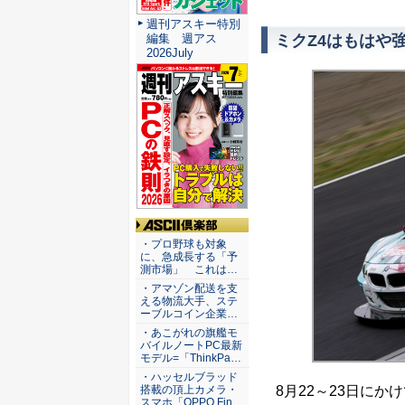
週刊アスキー特別
ミクZ4はもはや
編集 週アス
2026July
ASCII倶楽部
・プロ野球も対象
に、急成長する「予
測市場」 これは…
・アマゾン配送を支
える物流大手、ステ
ーブルコイン企業…
・あこがれの旗艦モ
バイルノートPC最新
モデル=「ThinkPa…
・ハッセルブラッド
8月22～23日にかけ
搭載の頂上カメラ・
スマホ「OPPO Fin…