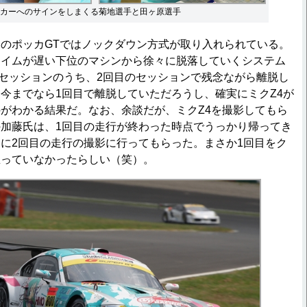
カーへのサインをしまくる菊地選手と田ヶ原選手
のポッカGTではノックダウン方式が取り入れられている。
タイムが遅い下位のマシンから徐々に脱落していくシステム
のセッションのうち、2回目のセッションで残念ながら離脱し
今までなら1回目で離脱していただろうし、確実にミクZ4が
がわかる結果だ。なお、余談だが、ミクZ4を撮影してもら
加藤氏は、1回目の走行が終わった時点でうっかり帰ってき
に2回目の走行の撮影に行ってもらった。まさか1回目をク
思っていなかったらしい（笑）。