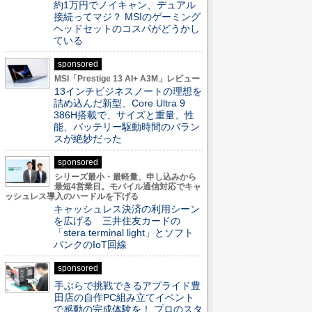
約1万円でノイキャン、デュアル
接続ってマジ？ MSIのゲーミング
ヘッドセットのコスパがどうかし
ている
sponsored
MSI「Prestige 13 AI+ A3M」レビュー
13インチビジネスノートの理想を
詰め込んだ新型、Core Ultra 9
386H搭載で、サイズと重量、性
能、バッテリー駆動時間のバラン
スが絶妙だった
sponsored
シリーズ最小・最軽量、申し込みから
最短4営業日。モバイル通信対応でキャ
ッシュレス導入のハードルを下げる
キャッシュレス決済の利用シーン
を広げる 三井住友カードの
「stera terminal light」とソフト
バンクのIoT回線
sponsored
手ぶらで挑戦できるアプライド豊
田店の自作PC組み立てイベント
で感動の完成体験を！ プロのスタ