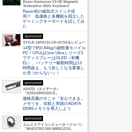
Razer Huntsman V3 HE Magnetic
Tenkeyless 8kHz Keyboard
Razer初の磁気式スイッチ採
用？ 低価格と多機能を両立した
ゲーミングキーボードを試してみ
た
sponsored
STYLE-14FH132-U5-UCSXをレビュー
14型で約0.84kgの超軽量モバイル
PC！CPUはCore Ultraシリーズ3
でディスプレーはOLED（有機
EL）、バッテリー駆動時間は13
時間超え。もう欲しくなる要素し
か見つからないッ！
sponsored
ADATA（エイデータ）
「AD5U480016G-D」
価格高騰の今こそ「安心できる」
メモリを。信頼と実績のADATA
DDR5メモリを導入しよう
sponsored
エムエスアイコンピュータージャパン
「MAESTRO 500 WIRELESS」