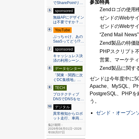
参加特典
でSharePointリ…
Zendロゴの使用
sponsored
ゼンドのWebサ
無線APにデザイン
は不要ですか？…
ゼンドのWebサ
YouTube
“Zend Mail N
ぶっちゃけ、あの
SaaSってどう!?…
Zend製品の特価
sponsored
PHPスクリプト不
キャッシュレス決
営業、マーケテ
済の利用シーン…
Zend製品に関
データセンター
「関東・関西に次
ゼンドは今年度中に50社程
ぐDC集積地」…
Apache、MySQL、P
TECH
PostgreSQL、P
プロテクティブ
DNSでDNSをセ…
う。
デジタル
ゼンド・オープンソ
異常検知からロボ
ット走行、車両…
集計期間：
2026年08月01日~2026
年08月07日