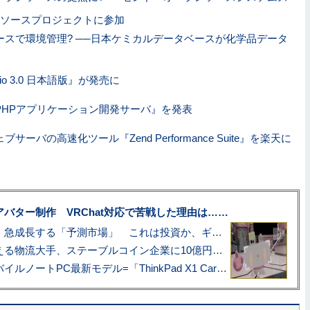
ソースプロジェクトに参加
ースで環境管理? ──日本ケミカルデータベースが化学品データ
udio 3.0 日本語版』が発売に
PHPアプリケーション開発サーバ』を発表
サーバの高速化ツール『Zend Performance Suite』を楽天に
uberアバター制作 VRChat対応で苦戦した理由は……
プロ野球も対象に、急成長する「予測市場」 これは投資か、ギャンブルか
アマゾン配送を支える物流大手、ステーブルコイン企業に10億円投資のワケ
あこがれの旗艦モバイルノートPC最新モデル=「ThinkPad X1 Carbon Gen 14 Aura Edition」実機レビュー