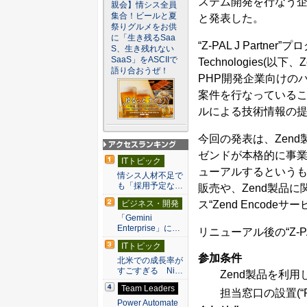
ステム開発を行なう企業向
親会】情シス全員
集合！ビールと夏
と発表した。
祭りグルメをお供
に「生き残るSaa
“Z-PAL J Part
S、生き残れない
SaaS」をASCIIで
Technologies(
語り合おうぜ！
PHP開発企業向けの
案件を行なっているこ
ルによる技術情報の
今回の発表は、Zen
ゼンドが本格的に事
アクセスランキン
ITトピック
グ
ューアルするというも
情シス人材不足で
も「採用予定な…
販売や、Zend製品
ス“Zend Enco
ビジネス・開発
「Gemini
Enterprise」に…
リニューアル後の“Z-P
ITトピック
参加条件
北米での成長率が
すごすぎる Ni…
Zend製品を利
Team Leaders
担当窓口の設置(“
Power Automate