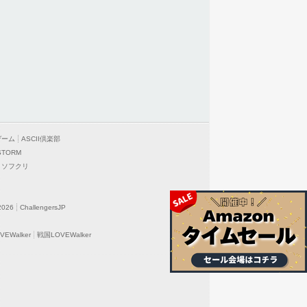
ゲーム
ASCII倶楽部
STORM
ソフクリ
2026
ChallengersJP
EWalker
戦国LOVEWalker