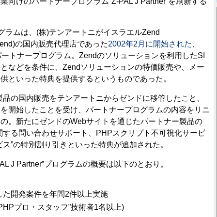
けのパートナープログラム“Z-PAL J Partner”を刷新する
ner”プログラムは、(株)テンアートニがイスラエルZend
以下、Zend)の国内販売代理店であった
2002年2月に開始された
、
パートナープログラム。Zendのソリューションを利用したSI
となどを条件に、Zendソリューションの特価販売や、メー
提供といった特典を提供するというものであった。
d製品の国内販売をテンアートニからゼンドに移管したこと、
業を開始したことを受け、パートナープログラムの内容をリニ
の。新たにゼンドのWebサイトを通じたパートナー製品の
に関する問い合わせサポート、PHPスクリプト不可視化サービ
deサービス”の特別割り引きといった特典が追加された。
AL J Partner”プログラムの概要は以下のとおり。
用した開発案件を年間2件以上実施
PHPプロ・スタッフ”技術者1名以上)