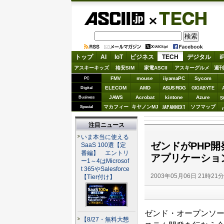
ASCII.jp
TECH
トップ
AI
IoT
ビジネス
TECH
デジタル
i
アスキーキッズ
格安SIM
家電ASCII
アスキーグルメ
週刊
FMV
mouse
iiyamaPC
Sycom
PC
ELECOM
AMD
ASUS ROG
Digital
GIGABYTE
JAWS
Acrobat
kintone
Azure
Business
S
JAPANNEXT
マカフィー
キヤノンMJ
ソフマップ
Special
注目ニュース
いま本当に使える
ゼンドがPHP
SaaS 100選【定
番編】 エントリ
アプリケーショ
ー1～4はMicrosof
t 365やSalesforce
2003年05月06日 21時21
【Tier付け】
ゼンド・オープンソース
【8/27・無料大懇