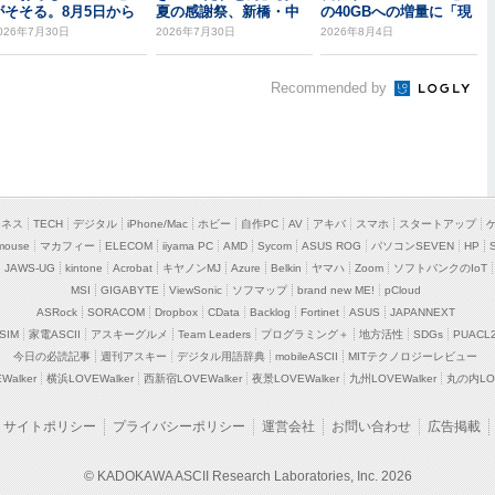
がそそる。8月5日から
夏の感謝祭、新橋・中
の40GBへの増量に「現
野北口で開催
時点では追従し...
026年7月30日
2026年7月30日
2026年8月4日
Recommended by
ジネス
TECH
デジタル
iPhone/Mac
ホビー
自作PC
AV
アキバ
スマホ
スタートアップ
mouse
マカフィー
ELECOM
iiyama PC
AMD
Sycom
ASUS ROG
パソコンSEVEN
HP
JAWS-UG
kintone
Acrobat
キヤノンMJ
Azure
Belkin
ヤマハ
Zoom
ソフトバンクのIoT
MSI
GIGABYTE
ViewSonic
ソフマップ
brand new ME!
pCloud
ASRock
SORACOM
Dropbox
CData
Backlog
Fortinet
ASUS
JAPANNEXT
SIM
家電ASCII
アスキーグルメ
Team Leaders
プログラミング＋
地方活性
SDGs
PUACL
今日の必読記事
週刊アスキー
デジタル用語辞典
mobileASCII
MITテクノロジーレビュー
alker
横浜LOVEWalker
西新宿LOVEWalker
夜景LOVEWalker
九州LOVEWalker
丸の内LOV
サイトポリシー
プライバシーポリシー
運営会社
お問い合わせ
広告掲載
© KADOKAWA ASCII Research Laboratories, Inc. 2026