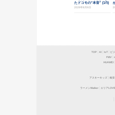
たドコモの“本音” (1/5)
2026年8月6日
2
TOP
AI
IoT
ビ
FMV
HUAWEI
アスキーキッズ
格安
ラーメンWalker
エリアLOVEW