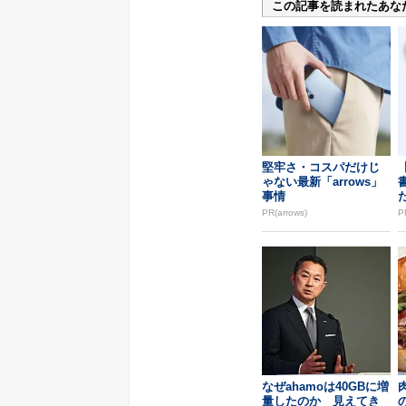
この記事を読まれたあな
堅牢さ・コスパだけじ
ゃない最新「arrows」
事情
PR(arrows)
P
なぜahamoは40GBに増
量したのか 見えてき