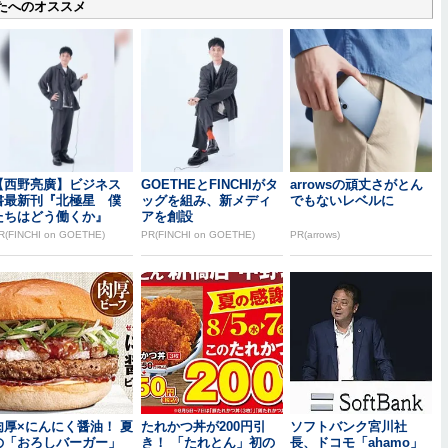
たへのオススメ
【西野亮廣】ビジネス
GOETHEとFINCHIがタ
arrowsの頑丈さがとん
書最新刊『北極星 僕
ッグを組み、新メディ
でもないレベルに
たちはどう働くか』
アを創設
R(FINCHI on GOETHE)
PR(FINCHI on GOETHE)
PR(arrows)
肉厚×にんにく醤油！ 夏
たれかつ丼が200円引
ソフトバンク宮川社
の「おろしバーガー」
き！ 「たれとん」初の
長、ドコモ「ahamo」