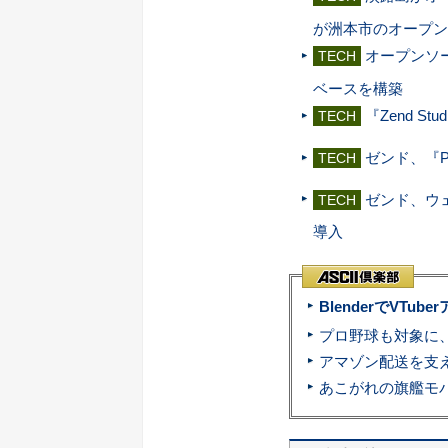
が洲本市のオープン
オープンソ
TECH
ベースを構築
『Zend St
TECH
ゼンド、『
TECH
ゼンド、ウェブ
TECH
導入
BlenderでVT