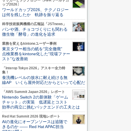
サッカーとテクノロジー〔FIFAワールドカ
ップ2026〕
ワールドカップ2026、テクノロジー
は何を残したか 軌跡を振り返る
科学技術振興機構の広報誌「JSTnews」
パンや酒、チョコづくりにも関わる
微生物「酵母」の進化を追求
業務を変えるkintoneユーザー事例
東京タワー相当の紙を“完全撤廃”
点検業務をkintone化した“現場ファー
スト”な改善術
「Interop Tokyo 2026」アスキー全力特
集！
食洗機レベルの放水に耐え続ける無
線AP いくら屋外対応だからといって心配だ
「AWS Summit Japan 2026」レポート
Nintendo Switch 2の新体験「ゲーム
チャット」の実装 低遅延とコスト
効率の両立に挑むバックエンドの工夫とは
Red Hat Summit 2026 現地レポート
AIの進化にオープンソースは追随で
きるのか ―― Red Hat APAC担当