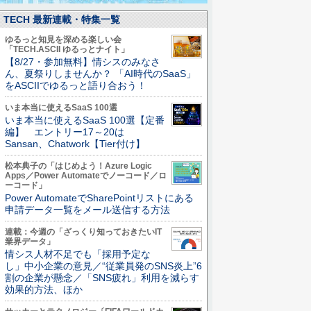
TECH 最新連載・特集一覧
ゆるっと知見を深める楽しい会
「TECH.ASCII ゆるっとナイト」
【8/27・参加無料】情シスのみなさ
ん、夏祭りしませんか？ 「AI時代のSaaS」
をASCIIでゆるっと語り合おう！
いま本当に使えるSaaS 100選
いま本当に使えるSaaS 100選【定番
編】 エントリー17～20は
Sansan、Chatwork【Tier付け】
松本典子の「はじめよう！Azure Logic
Apps／Power Automateでノーコード／ロ
ーコード」
Power AutomateでSharePointリストにある
申請データ一覧をメール送信する方法
連載：今週の「ざっくり知っておきたいIT
業界データ」
情シス人材不足でも「採用予定な
し」中小企業の意見／“従業員発のSNS炎上”6
割の企業が懸念／「SNS疲れ」利用を減らす
効果的方法、ほか