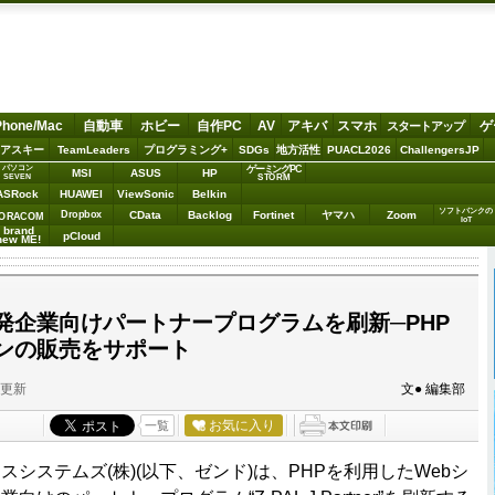
Phone/Mac
自動車
ホビー
自作PC
AV
アキバ
スマホ
ゲ
スタートアップ
アスキー
TeamLeaders
プログラミング+
SDGs
地方活性
PUACL2026
ChallengersJP
パソコン
ゲーミングPC
MSI
ASUS
HP
STORM
SEVEN
ASRock
HUAWEI
ViewSonic
Belkin
ソフトバンクの
Dropbox
CData
Backlog
Fortinet
ヤマハ
Zoom
ORACOM
IoT
brand
pCloud
new ME!
開発企業向けパートナープログラムを刷新─PHP
ンの販売をサポート
分更新
文● 編集部
お気に入り
一覧
システムズ(株)(以下、ゼンド)は、PHPを利用したWebシ