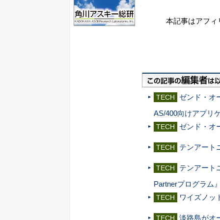
本記事はアフィ
ゼンド・オ
TECH
AS/400向けア
ゼンド・オ
TECH
テンアート
TECH
テンアートニ
TECH
Partnerプログラ
ワイズノットとゼ
TECH
淡路島がオ
TECH