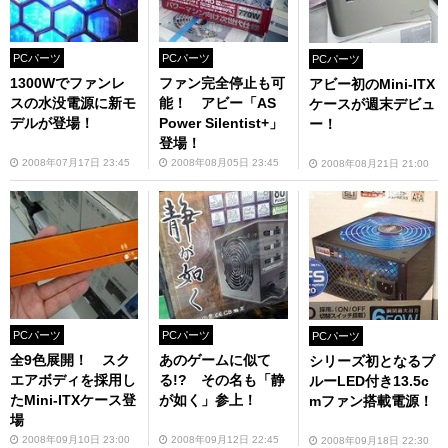
PCパーツ
PCパーツ
PCパーツ
1300Wでファンレ
ファン完全停止も可
アビー初のMini-ITX
スの水没電源に新モ
能！ アビー「AS
ケースが週末デビュ
デルが登場！
Power Silentist+」
ー！
登場！
2008年07月17日 23:45
2008年08月05日 23:45
2008年08月21日 21:00
PCパーツ
PCパーツ
PCパーツ
全9色展開！ スク
あのゲームに似て
シリーズ初となるブ
エアボディを採用し
る!? その名も「静
ルーLED付き13.5c
たMini-ITXケース登
が如く」参上！
mファン搭載電源！
場
2008年09月10日 23:00
2008年09月12日 22:45
2008年09月18日 22:30