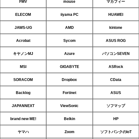
FMV
mouse
マカフィー
ELECOM
iiyama PC
HUAWEI
JAWS-UG
AMD
kintone
Acrobat
Sycom
ASUS ROG
キヤノンMJ
Azure
パソコンSEVEN
MSI
GIGABYTE
ASRock
SORACOM
Dropbox
CData
Backlog
Fortinet
ASUS
JAPANNEXT
ViewSonic
ソフマップ
brand new ME!
Belkin
HP
ヤマハ
Zoom
ソフトバンクのIoT