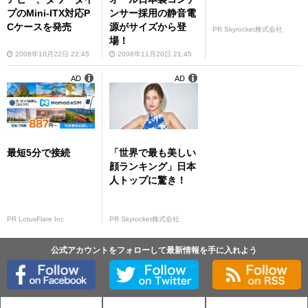
プのMini-ITX対応P
ンサー採用の静音電
Cケースを発売
源がサイズから登
PR Skyrocket株式会社
場！
2008年10月22日 22:45
2008年11月20日 21:45
AD
AD
最短5分で接続
「世界で最も美しい
顔ランキング」日本
人トップに驚き！
PR LotusFlare Inc
PR Skyrocket株式会社
公式アカウントをフォローして最新情報を手に入れよう