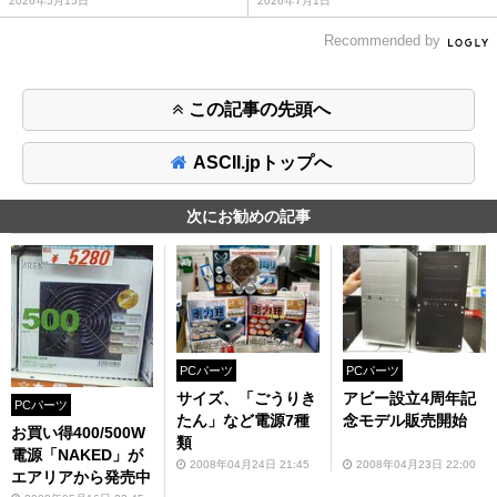
2026年5月15日
2026年7月1日
Recommended by
この記事の先頭へ
ASCII.jpトップへ
次にお勧めの記事
PCパーツ
PCパーツ
サイズ、「ごうりき
アビー設立4周年記
PCパーツ
たん」など電源7種
念モデル販売開始
お買い得400/500W
類
電源「NAKED」が
2008年04月24日 21:45
2008年04月23日 22:00
エアリアから発売中