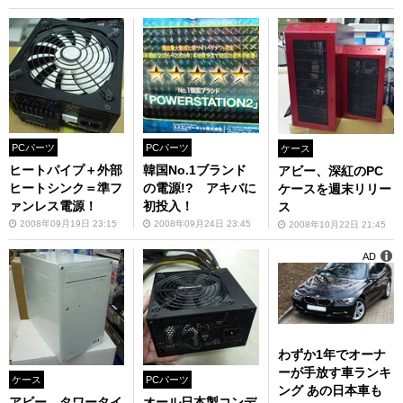
PCパーツ
PCパーツ
ケース
ヒートパイプ＋外部
韓国No.1ブランド
アビー、深紅のPC
ヒートシンク＝準フ
の電源!? アキバに
ケースを週末リリー
ァンレス電源！
初投入！
ス
2008年09月19日 23:15
2008年09月24日 23:45
2008年10月22日 21:45
AD
わずか1年でオーナ
ーが手放す車ランキ
ケース
PCパーツ
ング あの日本車も
アビー、タワータイ
オール日本製コンデ