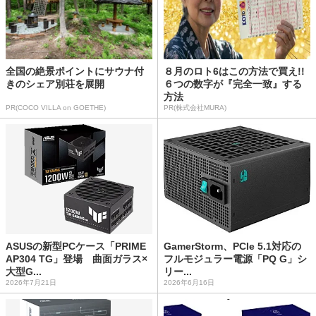
全国の絶景ポイントにサウナ付
８月のロト6はこの方法で買え!!
きのシェア別荘を展開
６つの数字が『完全一致』する
方法
PR(COCO VILLA on GOETHE)
PR(株式会社MURA)
ASUSの新型PCケース「PRIME
GamerStorm、PCIe 5.1対応の
AP304 TG」登場 曲面ガラス×
フルモジュラー電源「PQ G」シ
大型G...
リー...
2026年7月21日
2026年6月16日