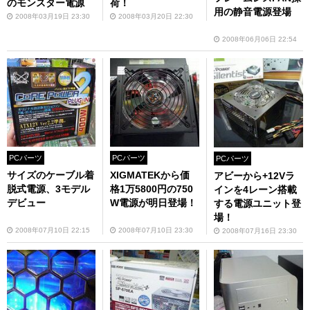
のモンスター電源
荷！
用の静音電源登場
2008年03月19日 23:30
2008年03月20日 22:30
2008年06月06日 22:54
PCパーツ
PCパーツ
PCパーツ
サイズのケーブル着
XIGMATEKから価
アビーから+12Vラ
脱式電源、3モデル
格1万5800円の750
インを4レーン搭載
デビュー
W電源が明日登場！
する電源ユニット登
場！
2008年07月10日 22:15
2008年07月10日 23:30
2008年07月16日 23:30