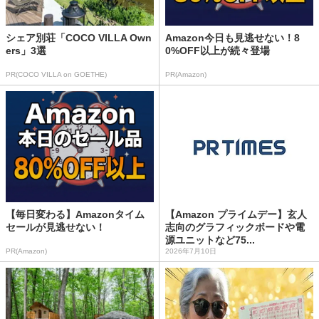
シェア別荘「COCO VILLA Own
Amazon今日も見逃せない！8
ers」3選
0%OFF以上が続々登場
PR(COCO VILLA on GOETHE)
PR(Amazon)
【毎日変わる】Amazonタイム
【Amazon プライムデー】玄人
セールが見逃せない！
志向のグラフィックボードや電
源ユニットなど75...
PR(Amazon)
2026年7月10日