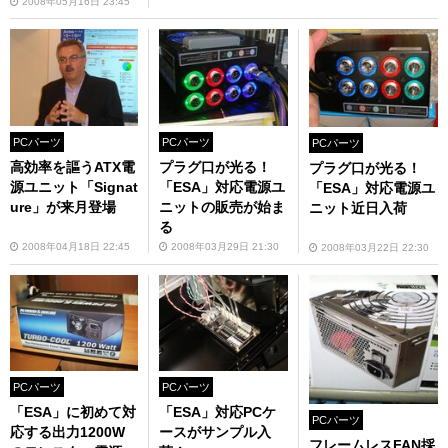
2008年05月16日 23:45
PCパーツ
PCパーツ
PCパーツ
高効率を謳うATX電
プラグ口が光る！
プラグ口が光る！
源ユニット「Signat
「ESA」対応電源ユ
「ESA」対応電源ユ
ure」が来月登場
ニットの販売が始ま
ニット近日入荷
る
2008年04月18日 22:45
2008年03月29日 21:30
2008年03月22日 22:30
PCパーツ
PCパーツ
「ESA」に初めて対
「ESA」対応PCケ
PCパーツ
応する出力1200W
ースがサンプル入
フレームレスFAN採