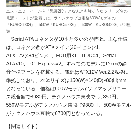
エス・エヌ・イーから「黒帯2段」となんとも強そうなシリーズ名の
電源ユニットが登場した。ラインナップは定格600Wモデルの
「KURO600G」、550W「KURO550G」、500W「KURO500G」の3種
類
Serial ATAコネクタが10本と多いのが特徴。主な仕様
は、コネクタ数がATXメイン(20+4ピン)×1、
ATX12V(4+4ピン)×1、FDD用×1、HDD×4、Serial
ATA×10、PCI Express×2。すべてのモデルに12cmの静
音仕様ファンを搭載する。電源はATX12V Ver.2.2規格に
準拠しており、本体サイズは150(W)×140(D)×86(H)mm
となっている。価格は600Wモデルがソフマップリユー
ス総合館で8980円、テクノハウス東映で1万850円、
550Wモデルがテクノハウス東映で9880円、500Wモデル
がテクノハウス東映で8780円となっている。
【関連サイト】