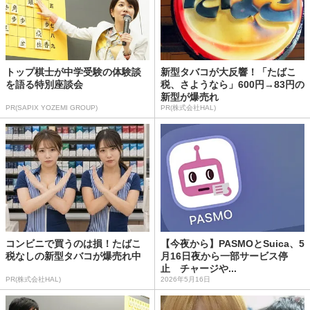
トップ棋士が中学受験の体験談
新型タバコが大反響！「たばこ
を語る特別座談会
税、さようなら」600円→83円の
新型が爆売れ
PR(SAPIX YOZEMI GROUP)
PR(株式会社HAL)
コンビニで買うのは損！たばこ
【今夜から】PASMOとSuica、5
税なしの新型タバコが爆売れ中
月16日夜から一部サービス停
止 チャージや...
PR(株式会社HAL)
2026年5月16日