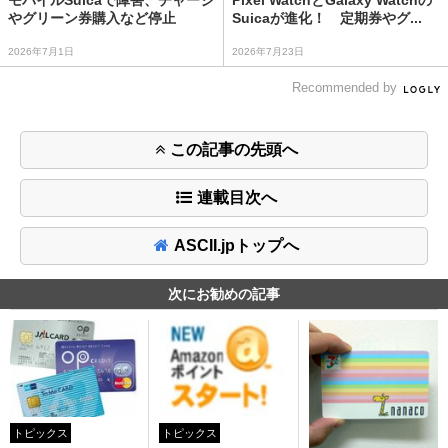
モバイルSuicaで障害、チャージ
Pixel WatchとGalaxy Watchの
やグリーン券購入など停止
Suicaが進化！ 定期券やグ...
2026年7月1日
2026年7月23日
Recommended by
この記事の先頭へ
連載目次へ
ASCII.jpトップへ
次にお勧めの記事
トピックス
トピックス