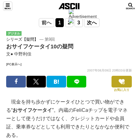
前へ
1
2
3
次へ
デジタル
シリーズ【疑問】
― 第9回
おサイフケータイ10の疑問
文● 中野利佳
[PC表示へ]
2007年08月09日 20時33分更新
お気に入り
現金を持ち歩かずにケータイひとつで買い物ができ
る“
おサイフケータイ
”。内蔵のFeliCaチップを電子マネ
ーとして使うだけではなく、クレジットカードや会員
証、乗車券などとしても利用できたりとなかなか便利で
ある。