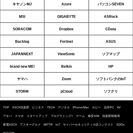
キヤノンMJ
Azure
パソコンSEVEN
MSI
GIGABYTE
ASRock
SORACOM
Dropbox
CData
Backlog
Fortinet
ASUS
JAPANNEXT
ViewSonic
ソフマップ
brand new ME!
Belkin
HP
ヤマハ
Zoom
ソフトバンクのIoT
STORM
pCloud
ソフクリ
TOP
ASCII倶楽部
ビジネス
TECH
デジタル
iPhone/Mac
ホビー
自作PC
AV
アキバ
スマホ
スタートアップ
プログラミング+
ゲーム
格安SIM
倶楽部情報局
家電ASCII
アスキーグルメ
MITTR
IoT
サイバーセキュリティ小説コンテスト
SDGs