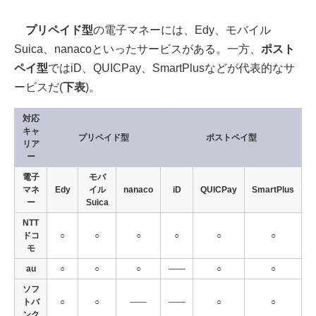
プリペイド型
の電子マネーには、Edy、モバイル
Suica、nanacoといったサービスがある。一方、
ポスト
ペイ型
ではiD、QUICPay、SmartPlusなどが代表的なサ
ービスだ(
下表
)。
対応
キャ
プリペイド型
ポストペイ型
リア
ー
電子
モバ
マネ
Edy
イル
nanaco
iD
QUICPay
SmartPlus
ー
Suica
NTT
ドコ
○
○
○
○
○
○
モ
au
○
○
○
――
○
○
ソフ
トバ
○
○
――
――
○
○
ンク