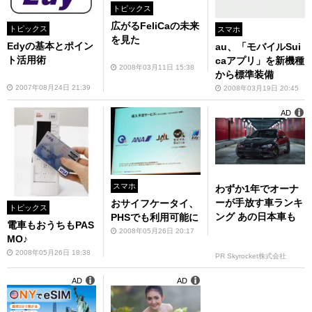
トピックス
広がるFeliCaの未来
トピックス
スマホ
を見た
Edyの基本とポイン
au、「モバイルSui
ト活用術
caアプリ」を新機種
2008年03月11日 15:38
から標準装備
2007年08月24日 21:39
2008年03月19日 20:45
AD
スマホ
わずか1年でオーナ
ーが手放す車ランキ
おサイフケータイ、
トピックス
ング あの日本車も
PHSでも利用可能に
電車もおうちもPAS
2008年05月26日 20:17
MO♪
2008年05月26日 18:38
PR Skyrocket株式会社
AD
AD