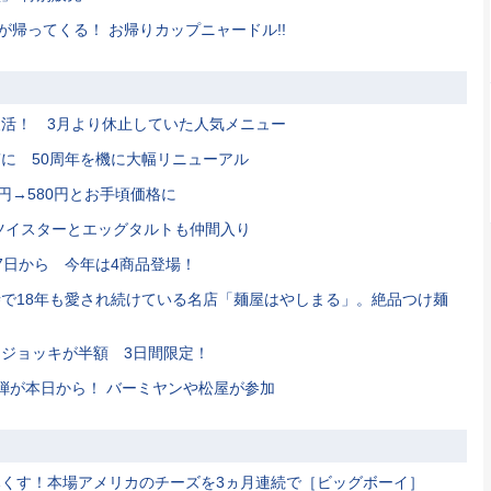
が帰ってくる！ お帰りカップニャードル!!
活！ 3月より休止していた人気メニュー
に 50周年を機に大幅リニューアル
円→580円とお手頃価格に
ツイスターとエッグタルトも仲間入り
7日から 今年は4商品登場！
で18年も愛され続けている名店「麺屋はやしまる」。絶品つけ麺
！
ジョッキが半額 3日間限定！
弾が本日から！ バーミヤンや松屋が参加
くす！本場アメリカのチーズを3ヵ月連続で［ビッグボーイ］