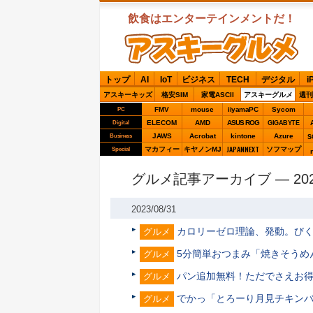
飲食はエンターテインメントだ！
ASCIIグルメ
トップ
AI
IoT
ビジネス
TECH
デジタル
i
アスキーキッズ
格安SIM
家電ASCII
アスキーグルメ
週刊
FMV
mouse
iiyamaPC
Sycom
PC
ELECOM
AMD
ASUS ROG
Digital
GIGABYTE
JAWS
Acrobat
kintone
Azure
Business
S
JAPANNEXT
マカフィー
キヤノンMJ
ソフマップ
Special
グルメ記事アーカイブ ― 202
2023/08/31
カロリーゼロ理論、発動。び
グルメ
5分簡単おつまみ「焼きそうめん
グルメ
パン追加無料！ただでさえお得
グルメ
でかっ「とろーり月見チキン
グルメ