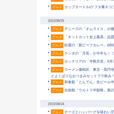
カップヌードルの“フタ裏ネコ”
グルメ
2023/08/25
デニーズの「オムライス」が復
グルメ
「キットカット史上最高」品質
グルメ
松屋の「新ビーフカレー」680
グルメ
ケンタの「月見」が今年も！ 
グルメ
ロッテリアの「半熟月見」9月
グルメ
ラーメン激戦区、東京・高円寺
グルメ
とよくばりなおつまみセットでラ飲み
和食処「とんでん」生ビール中
グルメ
出前館「ウルトラ半額祭」第2
グルメ
2023/08/24
チーズとハンバーグを味わい尽
グルメ