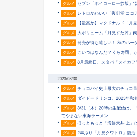
セブン「ホイコーロー炒飯」“
グルメ
レトロかわいい「復刻堂 ココ
グルメ
【最高か】マクドナルド「月見
グルメ
大ボリューム「月見すた丼」肉
グルメ
発売が待ち遠しい！ 秋のハー
グルメ
こいつはなんだ!? くら寿司
グルメ
8月最終日、スタバ「スイカフ
グルメ
2023/08/30
チョコパイ史上最大のチョコ量
グルメ
ダイドードリンコ、2023年
グルメ
8/31（木）20時の生配信は、
グルメ
てやまない東海ラーメン
ほっともっと「海鮮天丼 上」は
グルメ
2年ぶり「月見クワトロ」復活
グルメ