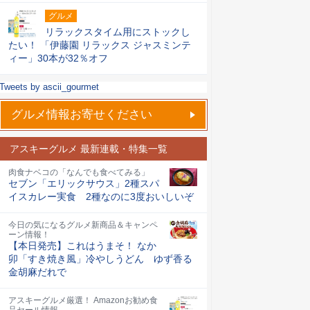
グルメ
リラックスタイム用にストックし
たい！ 「伊藤園 リラックス ジャスミンテ
ィー」30本が32％オフ
Tweets by ascii_gourmet
グルメ情報お寄せください
アスキーグルメ 最新連載・特集一覧
肉食ナベコの「なんでも食べてみる」
セブン「エリックサウス」2種スパ
イスカレー実食 2種なのに3度おいしいぞ
今日の気になるグルメ新商品＆キャンペ
ーン情報！
【本日発売】これはうまそ！ なか
卯「すき焼き風」冷やしうどん ゆず香る
金胡麻だれで
アスキーグルメ厳選！ Amazonお勧め食
品セール情報