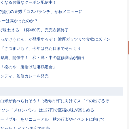
安くなるお得なクーポン配信中！
まで提供の東秀「コスパランチ」が秋メニューに
レーは高かったのか？
で味わえる 1杯480円、完売次第終了
っかけうどん」が登場するぞ！ 濃厚ガッツリで食欲にズドン
新作「さつまいもド」今年は見た目までそっくり
の祭典」開催中！ 和・洋・中の監修商品が揃う
品！松のや「唐揚げ油淋鶏定食」
ボンディ」監修カレーを発売
白米が食べられそう！ “焼肉の日”に向けてスゴイの出てるぞ
ーソン「メロンパン」 は127円で至福の味が楽しめる
オードブル」をリニューアル 秋の行楽やイベントに向けて
なった！ イオン限定で販売