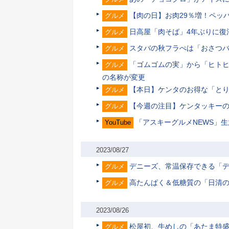
【肉の日】お肉29％増！ペッ
グルメ
日高屋「肉そば」4年ぶりに復
グルメ
スタバの秋フラぺは「おさつバ
グルメ
「ゴムゴムの実」から「ヒトヒトの実
グルメ
の名称が変更
【本日】ケンタのお得な「とり
グルメ
【今週の注目】ケンタッキーの
グルメ
「アスキーグルメNEWS」生放
YouTube
2023/08/27
デニーズ、常温保存できる「
グルメ
高たんぱく＆低糖質の「日清の
グルメ
2023/08/26
松屋初、牛めしの「あたま特盛」
グルメ