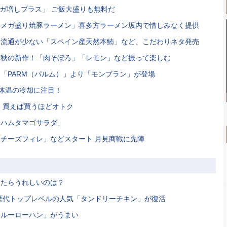
ギガ増しプラス」 ご飯大盛りも無料だ
りの「メガ盛り焼豚ラーメン」喜多方ラーメン坂内で惜しみなく提供
も流通が少ない「スペイン産天然本鮪」など、こだわりネタ発売
に秋の新作！「肉そぼろ」「レモン」など振って楽しむ
「PARM（パルム）」より「モンブラン」が登場
部体温の冷却に注目！
円！買えば買うほどオトク
「ハムタマゴサラダ」
チーズフィレ」などスタート 月見商戦に先陣
したらうれしいのは？
歴代トップレベルの人気「タンドリーチキン」が復活
「ルーローハン」がうまい