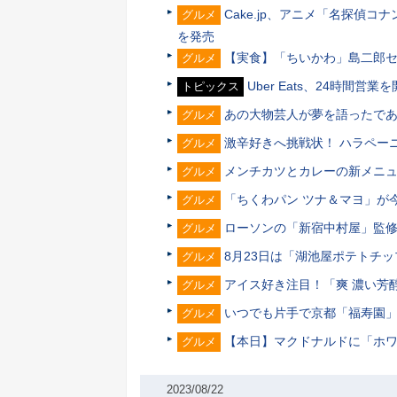
Cake.jp、アニメ「名探偵
グルメ
を発売
【実食】「ちいかわ」島二郎
グルメ
Uber Eats、24時間
トピックス
あの大物芸人が夢を語ったであ
グルメ
激辛好きへ挑戦状！ ハラペー
グルメ
メンチカツとカレーの新メニュ
グルメ
「ちくわパン ツナ＆マヨ」が
グルメ
ローソンの「新宿中村屋」監修
グルメ
8月23日は「湖池屋ポテトチ
グルメ
アイス好き注目！「爽 濃い芳
グルメ
いつでも片手で京都「福寿園」
グルメ
【本日】マクドナルドに「ホ
グルメ
2023/08/22