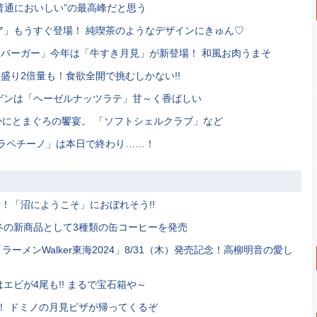
普通においしい”の最高峰だと思う
ア」もうすぐ登場！ 純喫茶のようなデザインにきゅん♡
バーガー」今年は「牛すき月見」が新登場！ 和風お肉うまそ
盛り2倍量も！食欲全開で挑むしかない!!
ゲンは「ヘーゼルナッツラテ」甘～く香ばしい
、かにとまぐろの饗宴。 「ソフトシェルクラブ」など
ラペチーノ」は本日で終わり……！
！「沼にようこそ」におぼれそう!!
秋冬の新商品として3種類の缶コーヒーを発売
「ラーメンWalker東海2024」8/31（木）発売記念！高柳明音の愛し
エビが4尾も!! まるで宝石箱や～
！ ドミノの月見ピザが帰ってくるぞ