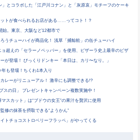
コナン」とコラボした「江戸川コナン」と「灰原哀」モチーフのケーキ
セットが食べられるお店がある……ってコト！？
営業を開始。東京、大阪など12都市で
ろうチューハイが商品化！ 浅草「捕鯨舩」の缶チューハイ
ニョ超えの「セラーノペッパー」を使用、ピザーラ史上最辛のピザ
ーが登場！ びっくりドンキー「本日は、カリ〜なり。」
今年も登場！ちくわ1本入り
カレーがリニューアル！ 激辛にも調整できる!?
ップスの日」 プレゼントキャンペーン複数実施中！
醇マスカット」は“ブドウの女王”の果汁を贅沢に使用
監修の抹茶を摂取できる“ようかん”
ワイトチョコストロベリーフラッペ」がやってくる