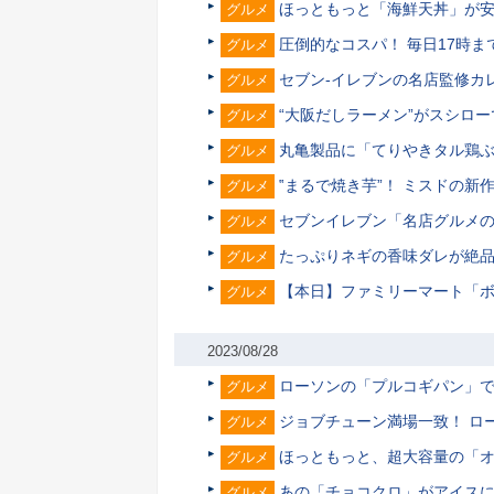
ほっともっと「海鮮天丼」が
グルメ
圧倒的なコスパ！ 毎日17時
グルメ
セブン-イレブンの名店監修カ
グルメ
“大阪だしラーメン”がスシロー
グルメ
丸亀製品に「てりやきタル鶏ぶ
グルメ
‟まるで焼き芋”！ ミスドの
グルメ
セブンイレブン「名店グルメ
グルメ
たっぷりネギの香味ダレが絶
グルメ
【本日】ファミリーマート「
グルメ
2023/08/28
ローソンの「プルコギパン」で
グルメ
ジョブチューン満場一致！ ロ
グルメ
ほっともっと、超大容量の「
グルメ
あの「チョコクロ」がアイスに
グルメ