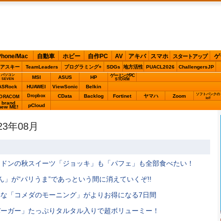
Phone/Mac
自動車
ホビー
自作PC
AV
アキバ
スマホ
ゲ
スタートアップ
アスキー
TeamLeaders
プログラミング+
SDGs
地方活性
PUACL2026
ChallengersJP
パソコン
ゲーミングPC
MSI
ASUS
HP
STORM
SEVEN
ASRock
HUAWEI
ViewSonic
Belkin
ソフトバンクの
Dropbox
CData
Backlog
Fortinet
ヤマハ
Zoom
ORACOM
IoT
brand
pCloud
new ME!
3年08月
くドンの秋スイーツ「ジョッキ」も「パフェ」も全部食べたい！
」が“パリうま”であっという間に消えていくぞ!!
な「コメダのモーニング」がよりお得になる7日間
バーガー」たっぷりタルタル入りで超ボリューミー！