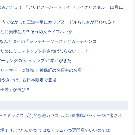
飲みごたえ！ 「アサヒスーパードライ ドライクリスタル」10月11
そうでなかった王道中華にカップヌードルらしさが問われるぞ
なに美味なの!? そうめんライフハック
 なんとタイの「シラチャーソース」とガッチャンコ
るためにミニストップを探さねばならない……！
ガーキングの“シュリンプ”に本命がきた
リーマートに降臨！ 神保町の名店中の名店
風やきそば」西日本限定で登場
丼」が再び !!
ーキミックス 反則的な激カワコラボ♡絵本風パッケージに癒され
場！ もう“とんかつ”ではなくラムかつ専門店でいいのでは