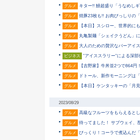
キター!! 鰻超盛り「うなめし
グルメ
焼豚23枚も!! お肉びっし
グルメ
【本日】スシロー、世界的に
グルメ
丸亀製麺「シェイクうどん」
グルメ
大人のための贅沢なバーアイス
グルメ
”アイススラリー”による深
ビジネス
【吉野家】牛丼並2つで864
グルメ
ドトール、新作モーニングは
グルメ
【本日】ケンタッキーの「月見
グルメ
2023/08/29
高級なフルーツをもらえると
グルメ
待ってました！ サブウェイ、
グルメ
びっくり！コーラで煮込んだ
グルメ