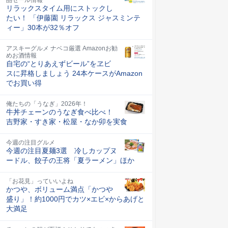
リラックスタイム用にストックし
たい！ 「伊藤園 リラックス ジャスミンテ
ィー」30本が32％オフ
アスキーグルメ ナベコ厳選 Amazonお勧
めお酒情報
自宅の“とりあえずビール”をヱビ
スに昇格しましょう 24本ケースがAmazon
でお買い得
俺たちの「うなぎ」2026年！
牛丼チェーンのうなぎ食べ比べ！
吉野家・すき家・松屋・なか卯を実食
今週の注目グルメ
今週の注目夏麺3選 冷しカップヌ
ードル、餃子の王将「夏ラーメン」ほか
「お花見」っていいよね
かつや、ボリューム満点「かつや
盛り」！約1000円でカツ×エビ×からあげと
大満足