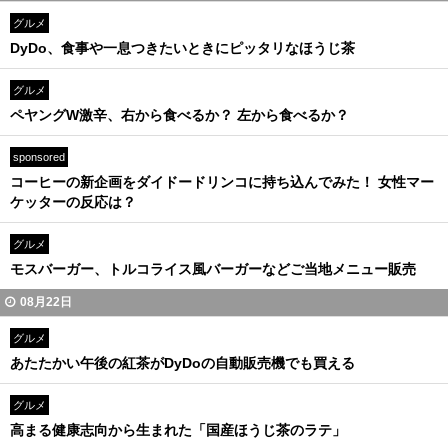
グルメ
DyDo、食事や一息つきたいときにピッタリなほうじ茶
グルメ
ペヤングW激辛、右から食べるか？ 左から食べるか？
sponsored
コーヒーの新企画をダイドードリンコに持ち込んでみた！ 女性マー
ケッターの反応は？
グルメ
モスバーガー、トルコライス風バーガーなどご当地メニュー販売
08月22日
グルメ
あたたかい午後の紅茶がDyDoの自動販売機でも買える
グルメ
高まる健康志向から生まれた「国産ほうじ茶のラテ」