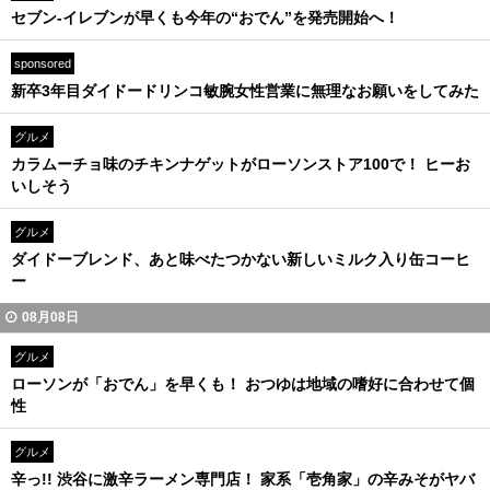
セブン-イレブンが早くも今年の“おでん”を発売開始へ！
sponsored
新卒3年目ダイドードリンコ敏腕女性営業に無理なお願いをしてみた
グルメ
カラムーチョ味のチキンナゲットがローソンストア100で！ ヒーお
いしそう
グルメ
ダイドーブレンド、あと味べたつかない新しいミルク入り缶コーヒ
ー
08月08日
グルメ
ローソンが「おでん」を早くも！ おつゆは地域の嗜好に合わせて個
性
グルメ
辛っ!! 渋谷に激辛ラーメン専門店！ 家系「壱角家」の辛みそがヤバ