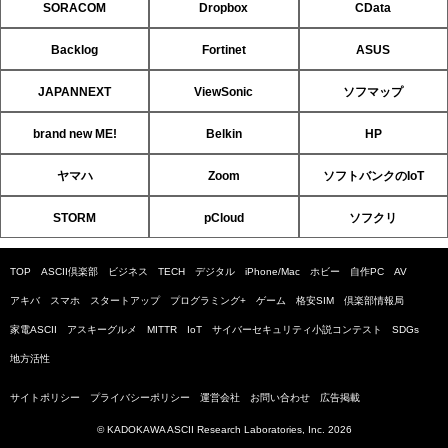
SORACOM
Dropbox
CData
Backlog
Fortinet
ASUS
JAPANNEXT
ViewSonic
ソフマップ
brand new ME!
Belkin
HP
ヤマハ
Zoom
ソフトバンクのIoT
STORM
pCloud
ソフクリ
TOP
ASCII倶楽部
ビジネス
TECH
デジタル
iPhone/Mac
ホビー
自作PC
AV
アキバ
スマホ
スタートアップ
プログラミング+
ゲーム
格安SIM
倶楽部情報局
家電ASCII
アスキーグルメ
MITTR
IoT
サイバーセキュリティ小説コンテスト
SDGs
地方活性
サイトポリシー
プライバシーポリシー
運営会社
お問い合わせ
広告掲載
© KADOKAWA ASCII Research Laboratories, Inc. 2026