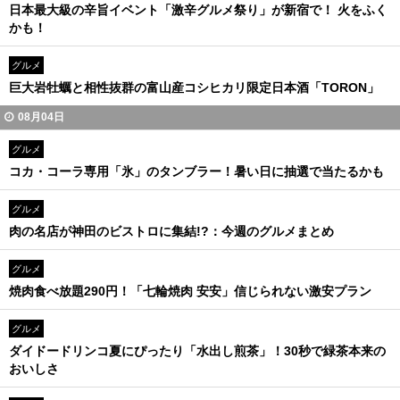
日本最大級の辛旨イベント「激辛グルメ祭り」が新宿で！ 火をふく
かも！
グルメ
巨大岩牡蠣と相性抜群の富山産コシヒカリ限定日本酒「TORON」
08月04日
グルメ
コカ・コーラ専用「氷」のタンブラー！暑い日に抽選で当たるかも
グルメ
肉の名店が神田のビストロに集結!?：今週のグルメまとめ
グルメ
焼肉食べ放題290円！「七輪焼肉 安安」信じられない激安プラン
グルメ
ダイドードリンコ夏にぴったり「水出し煎茶」！30秒で緑茶本来の
おいしさ