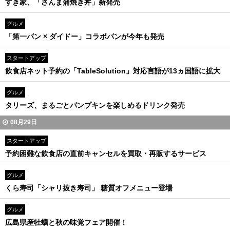
すき家、「さんま蒲焼き丼」新発売
グルメ
「第一パン × ダイドー」コラボパンが今年も発売
スタートアップ
飲食店ネット予約の「TableSolution」対応言語が13ヵ国語に拡大
グルメ
タリーズ、まるごとパンプキンを楽しめるドリンク発売
08月29日
スタートアップ
予約困難な飲食店の直前キャンセルを買取・再販するサービス
グルメ
くら寿司「シャリ抜き寿司」 糖質オフメニュー登場
グルメ
広島県産牡蠣と秋の味覚フェア開催！