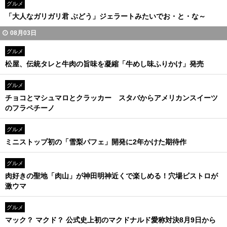
グルメ
「大人なガリガリ君 ぶどう」ジェラートみたいでお・と・な～
08月03日
グルメ
松屋、伝統タレと牛肉の旨味を凝縮「牛めし味ふりかけ」発売
グルメ
チョコとマシュマロとクラッカー スタバからアメリカンスイーツ
のフラペチーノ
グルメ
ミニストップ初の「雪梨パフェ」開発に2年かけた期待作
グルメ
肉好きの聖地「肉山」が神田明神近くで楽しめる！穴場ビストロが
激ウマ
グルメ
マック？ マクド？ 公式史上初のマクドナルド愛称対決8月9日から