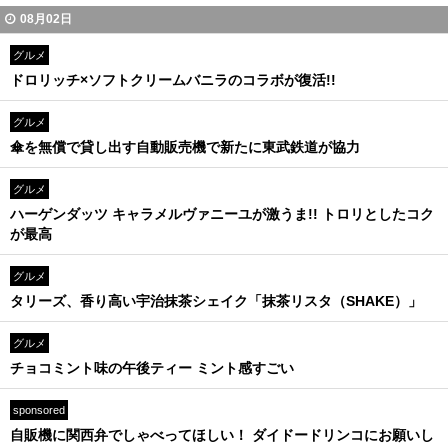
08月02日
グルメ
ドロリッチ×ソフトクリームバニラのコラボが復活!!
グルメ
傘を無償で貸し出す自動販売機で新たに東武鉄道が協力
グルメ
ハーゲンダッツ キャラメルヴァニーユが激うま!! トロリとしたコク
が最高
グルメ
タリーズ、香り高い宇治抹茶シェイク「抹茶リスタ（SHAKE）」
グルメ
チョコミント味の午後ティー ミント感すごい
sponsored
自販機に関西弁でしゃべってほしい！ ダイドードリンコにお願いし