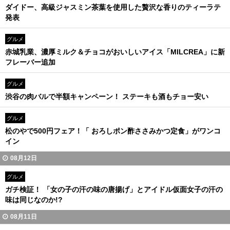
ダイドー、高級ジャスミン茶葉を使用した贅沢な香りのティーラテ
発表
グルメ
赤城乳業、濃厚ミルク＆チョコがおいしいアイス「MILCREA」に新
フレーバー追加
グルメ
渋谷の肉バルで半額キャンペーン！ ステーキも酒もチョー安い
グルメ
松のやで500円フェア！「 おろしポン酢ささみかつ定食」がワンコ
イン
08月12日
グルメ
ガチ検証！ 「女の子の汗の味の唐揚げ」とアイドル仮面女子の汗の
味は同じなのか!?
08月11日