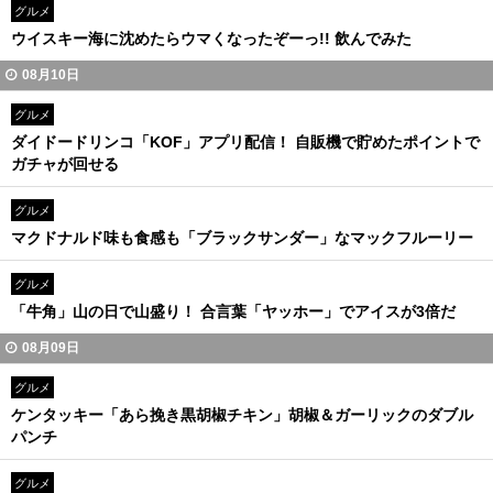
グルメ
ウイスキー海に沈めたらウマくなったぞーっ!! 飲んでみた
08月10日
グルメ
ダイドードリンコ「KOF」アプリ配信！ 自販機で貯めたポイントで
ガチャが回せる
グルメ
マクドナルド味も食感も「ブラックサンダー」なマックフルーリー
グルメ
「牛角」山の日で山盛り！ 合言葉「ヤッホー」でアイスが3倍だ
08月09日
グルメ
ケンタッキー「あら挽き黒胡椒チキン」胡椒＆ガーリックのダブル
パンチ
グルメ