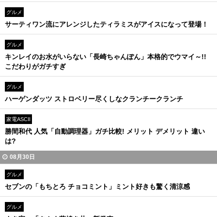
グルメ
サーティワン流にアレンジしたティラミスがアイスになって登場！
グルメ
キンレイのお水がいらない「長崎ちゃんぽん」本格的でウマイ～!!
こだわりがガチすぎ
グルメ
ハーゲンダッツ ストロベリー尽くしなクランチークランチ
家電ASCII
勝間和代 人気「自動調理器」ガチ比較! メリット デメリット 違い
は?
08月30日
グルメ
セブンの「もちとろ チョコミント」ミント好きも驚く清涼感
グルメ