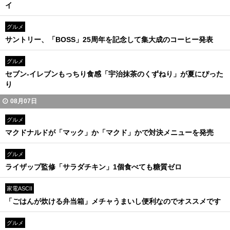
イ
グルメ
サントリー、「BOSS」25周年を記念して集大成のコーヒー発表
グルメ
セブン-イレブンもっちり食感「宇治抹茶のくずねり」が夏にぴった
り
08月07日
グルメ
マクドナルドが「マック」か「マクド」かで対決メニューを発売
グルメ
ライザップ監修「サラダチキン」1個食べても糖質ゼロ
家電ASCII
「ごはんが炊ける弁当箱」メチャうまいし便利なのでオススメです
グルメ