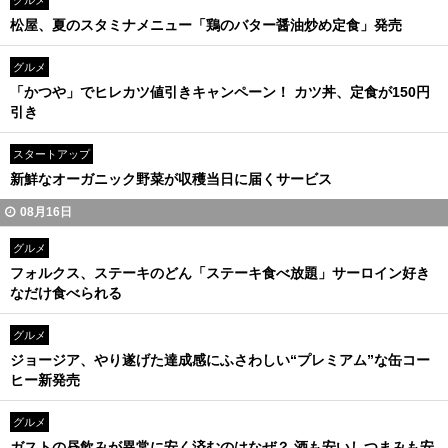
グルメ
松屋、夏のスタミナメニュー「鶏のバター醤油炒め定食」発売
グルメ
「かつや」でヒレカツ値引きキャンペーン！ カツ丼、定食が150円
引き
スタートアップ
新鮮なオーガニック野菜が収穫当日に届くサービス
08月16日
グルメ
フォルクス、ステーキのどん「ステーキ食べ放題」サーロイン好き
なだけ食べられる
グルメ
ジョージア、やり遂げた達成感にふさわしい“プレミアム”な缶コー
ヒー新発売
グルメ
ガストの昼飲みが異常に安く済むのはなぜ？ 酒も安いしつまみも安