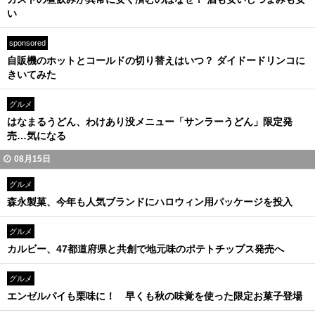
い
sponsored
自販機のホットとコールドの切り替えはいつ？ ダイドードリンコに
きいてみた
グルメ
はなまるうどん、わけあり没メニュー「サンラーうどん」限定発
売…気になる
08月15日
グルメ
森永製菓、今年も人気ブランドにハロウィン用パッケージを投入
グルメ
カルビー、47都道府県と共創で地元味のポテトチップス発売へ
グルメ
エンゼルパイも栗味に！ 早くも秋の味覚を使った限定お菓子登場