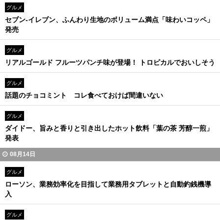
グルメ
セブン‐イレブン、ふんわり生地のボリューム満点「味わいコッペ」
発売
グルメ
リアルゴールド フルーツパンチ味が登場！ トロピカルでおいしそう
グルメ
話題のチョコミント コレ食べておけば間違いない
グルメ
ダイドー、旨みと香りと引き出したホット飲料「葉の茶 芳醇一煎」
発表
08月14日
グルメ
ローソン、業務効率化を目指して業務用タブレットと自動釣銭機導
入
グルメ