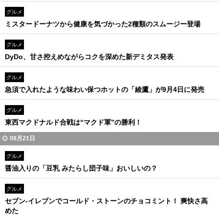
グルメ
ミスタードーナツから健康を気づかった2種類のスムージー登場
グルメ
DyDo、甘さ控えめながらコクを深めた新デミタス発表
グルメ
急須で入れたような味わい保つホットの「綾鷹」が9月4日に発売
グルメ
東西マクドナルド合戦は“マクド軍”の勝利！
08月21日
グルメ
醤油入りの「豆乳 みたらし団子味」おいしいの？
グルメ
セブン-イレブンでコールド・ストーンのチョコミント！ 爽快さ高
めた