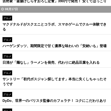
吉野家「釜揚げしらすおろし定食」390円で発売！ 安くてほっこり
08月17日
グルメ
マクドナルドがスクエニとコラボ、スマホゲームでクルー体験でき
る
グルメ
ハーゲンダッツ、期間限定で甘く濃厚な味わいの「安納いも」登場
グルメ
日清が「麺なし」ラーメンを発売、代わりに絶品豆腐を入れる
グルメ
サントリー「初代ボスジャン探してます」本当に失くしちゃったそ
うです
グルメ
DyDo、世界一のバリスタ監修のカフェラテ！ コクにこだわりあり