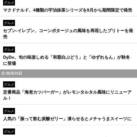
グルメ
マクドナルド、4種類の宇治抹茶シリーズを9月から期間限定で発売
グルメ
セブン-イレブン、コーンポタージュの風味を再現したブリトーを発
売
グルメ
DyDo、旬の味楽しめる「和梨白ぶどう」と「ゆずれもん」が秋冬
に登場
08月25日
グルメ
定番商品「海老カツバーガー」がレモンタルタル風味にリニューア
ル！
グルメ
人気の「振って飲む炭酸ゼリー」凍らせるとメチャうまスイーツに
グルメ