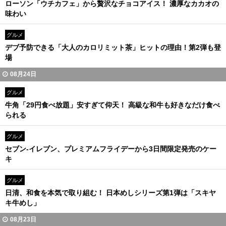
ローソン「ウチカフェ」から贅沢なチョコアイス！ 濃厚なカカオの
味わい
グルメ
デブ予防できる「大人のカロリミット茶」ヒットの理由！第2弾も登
場
08月24日
グルメ
牛角「29円食べ放題」安すぎて仰天！ 高級な和牛も好きなだけ食べ
られる
グルメ
セブン-イレブン、プレミアムフライデーから3日間限定発売のケー
キ
グルメ
日清、和食を本気で取り組む！ 日本めしシリーズ第1弾は「スキヤ
キ牛めし」
08月23日