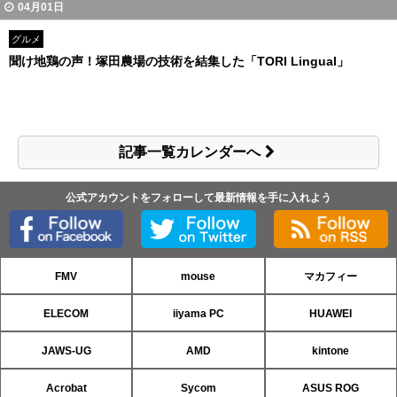
04月01日
グルメ
聞け地鶏の声！塚田農場の技術を結集した「TORI Lingual」
記事一覧カレンダーへ
公式アカウントをフォローして最新情報を手に入れよう
FMV
mouse
マカフィー
ELECOM
iiyama PC
HUAWEI
JAWS-UG
AMD
kintone
Acrobat
Sycom
ASUS ROG