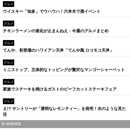
グルメ
ウイスキー「知多」でウハウハ！六本木で酒イベント
グルメ
チキンラーメンの進化が止まんねえ：今週のグルメまとめ
グルメ
てんや、初登場のハワイアン天丼「てんや風 ロコモコ天丼」
グルメ
ミニストップ、立体的なトッピングが贅沢なマンゴーシャーベット
グルメ
家族でステーキを焼けるガストのビーフカットステーキフェア
グルメ
え!? サントリーが「透明なレモンティー」を発売！水のような見た
目
04月20日