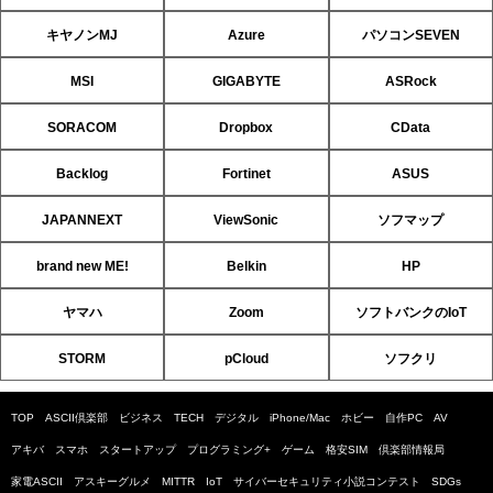
キヤノンMJ
Azure
パソコンSEVEN
MSI
GIGABYTE
ASRock
SORACOM
Dropbox
CData
Backlog
Fortinet
ASUS
JAPANNEXT
ViewSonic
ソフマップ
brand new ME!
Belkin
HP
ヤマハ
Zoom
ソフトバンクのIoT
STORM
pCloud
ソフクリ
TOP
ASCII倶楽部
ビジネス
TECH
デジタル
iPhone/Mac
ホビー
自作PC
AV
アキバ
スマホ
スタートアップ
プログラミング+
ゲーム
格安SIM
倶楽部情報局
家電ASCII
アスキーグルメ
MITTR
IoT
サイバーセキュリティ小説コンテスト
SDGs