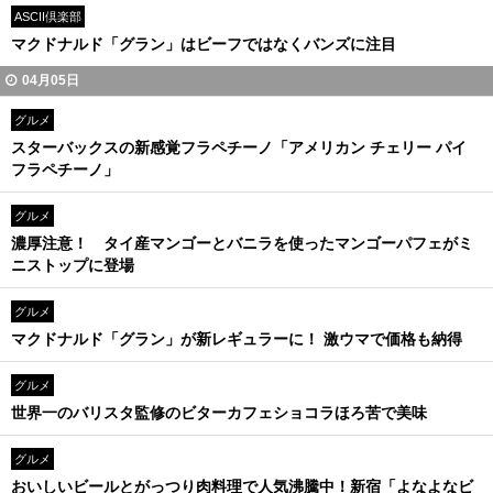
ASCII倶楽部
マクドナルド「グラン」はビーフではなくバンズに注目
04月05日
グルメ
スターバックスの新感覚フラペチーノ「アメリカン チェリー パイ
フラペチーノ」
グルメ
濃厚注意！ タイ産マンゴーとバニラを使ったマンゴーパフェがミ
ニストップに登場
グルメ
マクドナルド「グラン」が新レギュラーに！ 激ウマで価格も納得
グルメ
世界一のバリスタ監修のビターカフェショコラほろ苦で美味
グルメ
おいしいビールとがっつり肉料理で人気沸騰中！新宿「よなよなビ