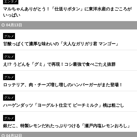
エンタメ
マルちゃんありがとう！「仕送りボタン」に東洋水産のまごころが
いっぱい
04月13日
グルメ
甘酸っぱくて濃厚な味わいの「大人なガリガリ君 マンゴー」
グルメ
え!? うどんを「グミ」で再現！コシ最強で食べごたえ抜群
グルメ
ロッテリア、肉・チーズ増し増しのハンバーガーがまた登場！
グルメ
ハーゲンダッツ「ヨーグルト仕立て ピーチミルク」桃は粗ごし
グルメ
銀だこ、特製レモンだれたっぷりつける「瀬戸内塩レモンおろし」
04月12日