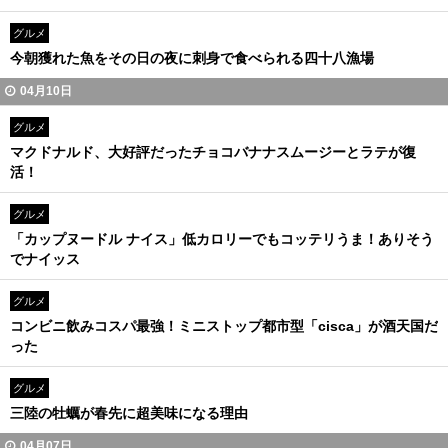
グルメ
今朝獲れた魚をその日の夜に刺身で食べられる四十八漁場
04月10日
グルメ
マクドナルド、大好評だったチョコバナナスムージーとラテが復
活！
グルメ
「カップヌードル ナイス」低カロリーでもコッテリうま！ありそう
でナイッス
グルメ
コンビニ飲みコスパ最強！ミニストップ都市型「cisca」が酒天国だ
った
グルメ
三陸の牡蠣が春先に超美味になる理由
04月07日