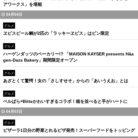
アワークス」を堪能
04月04日
グルメ
ヱビスビール鯛が2匹の「ラッキーヱビス」はビン限定
グルメ
ハーゲンダッツのベーカリー!? 「MAISON KAYSER presents Häa
gen-Dazs Bakery」期間限定オープン
グルメ
あざとくて驚愕！女の「さしすせそ」からの「あいうえお」とは
グルメ
ベルばら×Bitteかわいすぎるコラボ！箱を並べると手がハートに
04月03日
グルメ
ピザーラ1日分の野菜とれるピザ発売！スーパーフードをトッピング