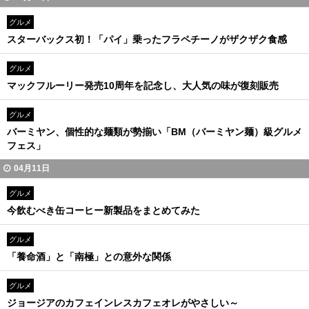
グルメ
スターバックス初！「パイ」乗ったフラペチーノがザクザク食感
グルメ
マックフルーリー発売10周年を記念し、大人気の味が復刻販売
グルメ
バーミヤン、個性的な麺類が勢揃い「BM（バーミヤン麺）級グルメ
フェス」
04月11日
グルメ
今飲むべき缶コーヒー新製品をまとめてみた
グルメ
「養命酒」と「南極」との意外な関係
グルメ
ジョージアのカフェインレスカフェオレがやさしい～