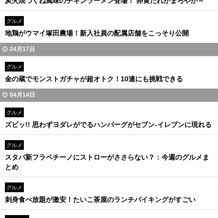
炭火焼つくね風味のチキンラーメン登場！ 卵黄だれがまろやか～
グルメ
地鶏がウマイ塚田農場！新入社員の配属店舗をこっそり公開
04月17日
グルメ
金の蔵でモンストガチャが超オトク！10連にも挑戦できる
04月14日
グルメ
ズビッ!! 思わずヨダレがでるハンバーグがセブン-イレブンに現れる
グルメ
スタバ新フラペチーノにストローがささらない？：今週のグルメま
とめ
グルメ
刺身食べ放題が激安！たいこ茶屋のランチバイキングがすごい