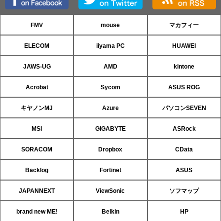
FMV
mouse
マカフィー
ELECOM
iiyama PC
HUAWEI
JAWS-UG
AMD
kintone
Acrobat
Sycom
ASUS ROG
キヤノンMJ
Azure
パソコンSEVEN
MSI
GIGABYTE
ASRock
SORACOM
Dropbox
CData
Backlog
Fortinet
ASUS
JAPANNEXT
ViewSonic
ソフマップ
brand new ME!
Belkin
HP