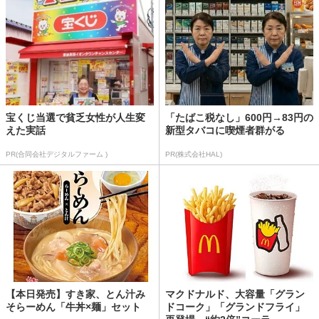
宝くじ当選で貧乏女性が人生変
「たばこ税なし」600円→83円の
えた実話
新型タバコに喫煙者群がる
PR(合同会社デジタルファーム )
PR(株式会社HAL)
【本日発売】すき家、とん汁み
マクドナルド、大容量「グラン
そらーめん「牛丼×麺」セット
ドコーク」「グランドフライ」