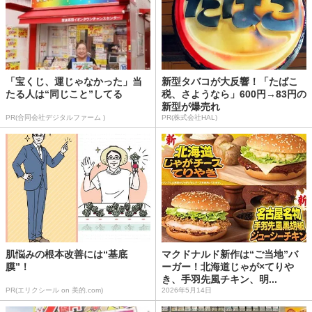
「宝くじ、運じゃなかった」当
新型タバコが大反響！「たばこ
たる人は“同じこと”してる
税、さようなら」600円→83円の
新型が爆売れ
PR(合同会社デジタルファーム )
PR(株式会社HAL)
肌悩みの根本改善には“基底
マクドナルド新作は“ご当地”バ
膜”！
ーガー！北海道じゃが×てりや
き、手羽先風チキン、明...
PR(エリクシール on 美的.com)
2026年5月14日