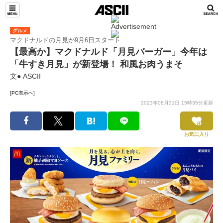
グルメ
マクドナルドの月見が9月6日スタート
【最高か】マクドナルド「月見バーガー」今年は
「牛すき月見」が新登場！ 和風お肉うまそ
文● ASCII
[PC表示へ]
2023年08月31日 15時35分更新
お気に入り