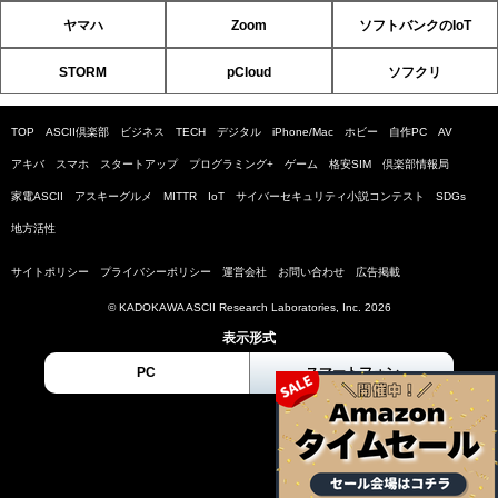
ヤマハ
Zoom
ソフトバンクのIoT
STORM
pCloud
ソフクリ
TOP
ASCII倶楽部
ビジネス
TECH
デジタル
iPhone/Mac
ホビー
自作PC
AV
アキバ
スマホ
スタートアップ
プログラミング+
ゲーム
格安SIM
倶楽部情報局
家電ASCII
アスキーグルメ
MITTR
IoT
サイバーセキュリティ小説コンテスト
SDGs
地方活性
サイトポリシー
プライバシーポリシー
運営会社
お問い合わせ
広告掲載
© KADOKAWA ASCII Research Laboratories, Inc. 2026
表示形式
PC
スマートフォン