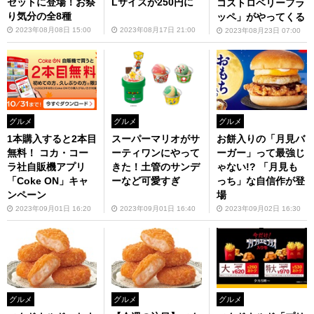
セットに登場！お祭
Lサイズが250円に
コストロベリーフラ
り気分の全8種
ッペ」がやってくる
2023年08月08日 15:00
2023年08月17日 21:00
2023年08月23日 07:00
グルメ
グルメ
グルメ
1本購入すると2本目
スーパーマリオがサ
お餅入りの「月見バ
無料！ コカ・コー
ーティワンにやって
ーガー」って最強じ
ラ社自販機アプリ
きた！土管のサンデ
ゃない!? 「月見も
「Coke ON」キャ
ーなど可愛すぎ
っち」な自信作が登
ンペーン
場
2023年09月01日 16:20
2023年09月01日 16:40
2023年09月02日 16:30
グルメ
グルメ
グルメ