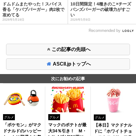
ドムドムまたやった！スパイス
10日間限定！4種きのこ×チーズ
香る「ケバブバーガー」肉2枚で
バンズバーガーの破壊力がすご
攻めてる
い
2026年5月19日
2026年5月9日
Recommended by
この記事の先頭へ
ASCII.jpトップへ
次にお勧めの記事
グルメ
グルメ
グルメ
「ポケモン」がマク
マックのポテトが最
【本日】マクドナル
ドナルドのハッピー
大34％引き！ M・
ドに「ホワイトチョ