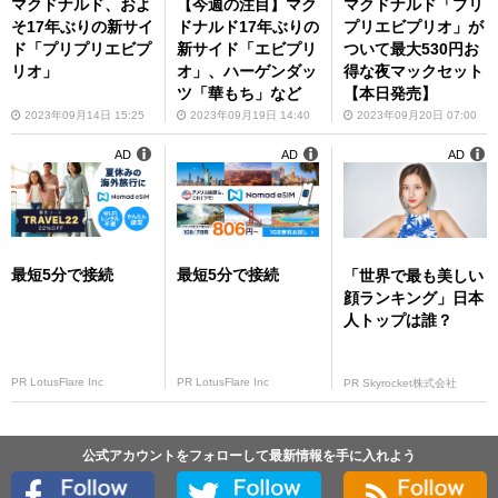
マクドナルド、およ
【今週の注目】マク
マクドナルド「プリ
そ17年ぶりの新サイ
ドナルド17年ぶりの
プリエビプリオ」が
ド「プリプリエビプ
新サイド「エビプリ
ついて最大530円お
リオ」
オ」、ハーゲンダッ
得な夜マックセット
ツ「華もち」など
【本日発売】
2023年09月14日 15:25
2023年09月19日 14:40
2023年09月20日 07:00
AD
AD
AD
最短5分で接続
最短5分で接続
「世界で最も美しい
顔ランキング」日本
人トップは誰？
PR LotusFlare Inc
PR LotusFlare Inc
PR Skyrocket株式会社
公式アカウントをフォローして最新情報を手に入れよう