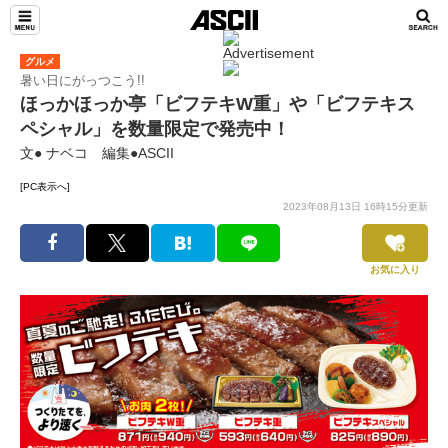
グルメ
暑い日にがっつこう!!
ほっかほっか亭「ビフテキW重」や「ビフテキス
ペシャル」を数量限定で発売中！
文● ナベコ 編集●ASCII
[PC表示へ]
2023年08月13日 16時15分更新
お気に入り