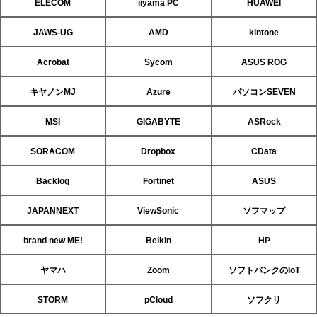
ELECOM
iiyama PC
HUAWEI
JAWS-UG
AMD
kintone
Acrobat
Sycom
ASUS ROG
キヤノンMJ
Azure
パソコンSEVEN
MSI
GIGABYTE
ASRock
SORACOM
Dropbox
CData
Backlog
Fortinet
ASUS
JAPANNEXT
ViewSonic
ソフマップ
brand new ME!
Belkin
HP
ヤマハ
Zoom
ソフトバンクのIoT
STORM
pCloud
ソフクリ