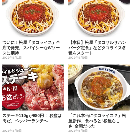
ついに！松屋「タコライス」全
【本日】松屋「タコサルサハン
店で発売。スパイシーなWソー
バーグ定食」などタコライス各
スに期待
種をスタート
2026年5月1日
2026年5月5日
ステーキ110gが980円！ お盆は
「これ本当にタコライス？」松
肉だ、ペッパーランチへ
屋新作、食べると“松屋らし
さ”全開だった
2026年8月5日
2026年5月8日