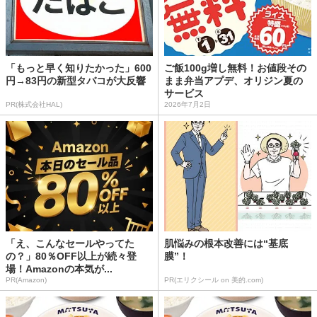
「もっと早く知りたかった」600
ご飯100g増し無料！お値段その
円→83円の新型タバコが大反響
まま弁当アプデ、オリジン夏の
サービス
PR(株式会社HAL)
2026年7月2日
「え、こんなセールやってた
肌悩みの根本改善には“基底
の？」80％OFF以上が続々登
膜”！
場！Amazonの本気が...
PR(Amazon)
PR(エリクシール on 美的.com)