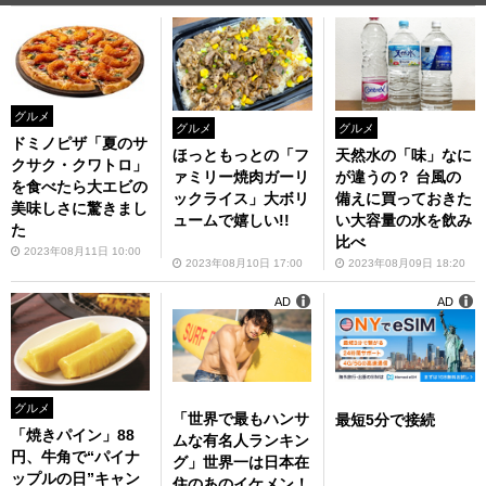
グルメ
グルメ
グルメ
ドミノピザ「夏のサ
ほっともっとの「フ
天然水の「味」なに
クサク・クワトロ」
ァミリー焼肉ガーリ
が違うの？ 台風の
を食べたら大エビの
ックライス」大ボリ
備えに買っておきた
美味しさに驚きまし
ュームで嬉しい!!
い大容量の水を飲み
た
比べ
2023年08月11日 10:00
2023年08月10日 17:00
2023年08月09日 18:20
AD
AD
グルメ
「世界で最もハンサ
最短5分で接続
「焼きパイン」88
ムな有名人ランキン
円、牛角で“パイナ
グ」世界一は日本在
ップルの日”キャン
住のあのイケメン！