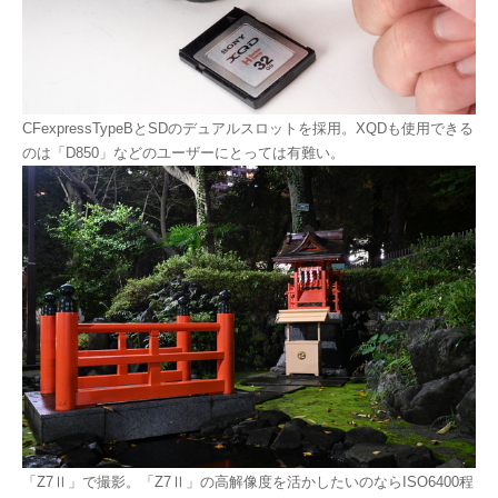
CFexpressTypeBとSDのデュアルスロットを採用。XQDも使用できる
のは「D850」などのユーザーにとっては有難い。
「Z7Ⅱ」で撮影。「Z7Ⅱ」の高解像度を活かしたいのならISO6400程