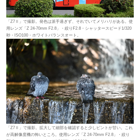
「Z7Ⅱ」で撮影。発色は派手過ぎず、それでいてメリハリがある。使
用レンズ「Z 24-70mm F2.8」・絞りF2.8・シャッタースピード1/320
秒・ISO100・ホワイトバランスオート。
「Z7Ⅱ」で撮影。拡大して細部を確認すると少しピントが甘い。これ
が高解像度機の怖いところ。使用レンズ「Z 24-70mm F2.8」・絞り