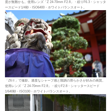
度が無難かも。使用レンズ「Z 24-70mm F2.8」・絞りF6.3・シャッタ
ースピード1/4秒・ISO6400・ホワイトバランスオート。
「Z6Ⅱ」で撮影。適度なシャープ感と階調の滑らかさが好みの画質。
使用レンズ「Z 24-70mm F2.8」・絞りF2.8・シャッタースピード
1/640秒・ISO100・ホワイトバランスオート。