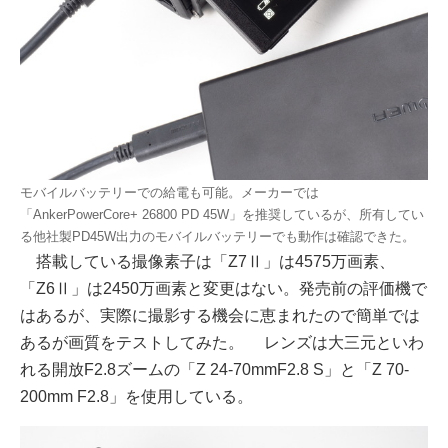
モバイルバッテリーでの給電も可能。メーカーでは
「AnkerPowerCore+ 26800 PD 45W」を推奨しているが、所有してい
る他社製PD45W出力のモバイルバッテリーでも動作は確認できた。
搭載している撮像素子は「Z7Ⅱ」は4575万画素、
「Z6Ⅱ」は2450万画素と変更はない。発売前の評価機で
はあるが、実際に撮影する機会に恵まれたので簡単では
あるが画質をテストしてみた。 レンズは大三元といわ
れる開放F2.8ズームの「Z 24-70mmF2.8 S」と「Z 70-
200mm F2.8」を使用している。