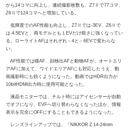
から14コマに向上し、連続撮影枚数も、Z7Ⅱで77コマ、
Z6Ⅱで124コマへと増加している。
低輝度でのAF性能も向上し、Z7Ⅱでは-3EV、Z6Ⅱで
は-4.5EVと、両モデルとも１EVだけ暗さに強くなってい
る。ローライトAFはそれぞれ－4と－6EVで変わらな
い。
AF性能では瞳AF、顔検出AFと動物AFが、オートエリ
アAFに加えて、ワイドエリアAFにも対応したうえ、動
画撮影時にも効くようになった。動画ではHDR出力が
10bitHDMI出力時に使用可能となった。
液晶モニターでは、チルト時にはアイセンサーが自動
でオフになり、EVFへ切り替わらなくなったほか、情報
表示を完全にOFFにすることもできるようになった。
レンズラインアップでは、「NIKKOR Z 14-24mm