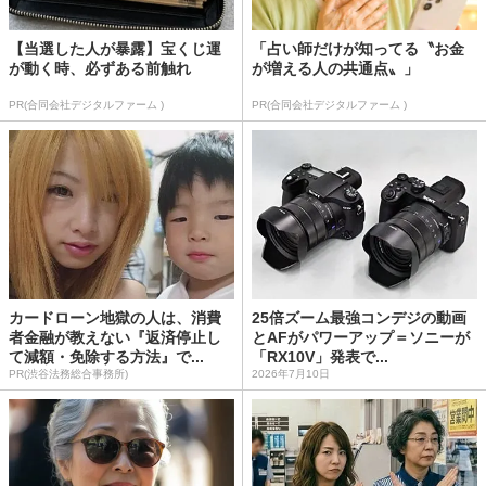
【当選した人が暴露】宝くじ運
「占い師だけが知ってる〝お金
が動く時、必ずある前触れ
が増える人の共通点〟」
PR(合同会社デジタルファーム )
PR(合同会社デジタルファーム )
カードローン地獄の人は、消費
25倍ズーム最強コンデジの動画
者金融が教えない『返済停止し
とAFがパワーアップ＝ソニーが
て減額・免除する方法』で...
「RX10V」発表で...
PR(渋谷法務総合事務所)
2026年7月10日