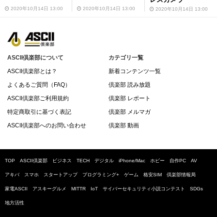
2020年10月14日 13:00
2020年10月14日 13:00
2020年10月14日 13:00
ASCII倶楽部について
カテゴリ一覧
ASCII倶楽部とは？
新着コンテンツ一覧
よくあるご質問（FAQ）
倶楽部 読み放題
ASCII倶楽部ご利用規約
倶楽部 レポート
特定商取引に基づく表記
倶楽部 メルマガ
ASCII倶楽部へのお問い合わせ
倶楽部 動画
TOP
ASCII倶楽部
ビジネス
TECH
デジタル
iPhone/Mac
ホビー
自作PC
AV
アキバ
スマホ
スタートアップ
プログラミング+
ゲーム
格安SIM
倶楽部情報局
家電ASCII
アスキーグルメ
MITTR
IoT
サイバーセキュリティ小説コンテスト
SDGs
地方活性