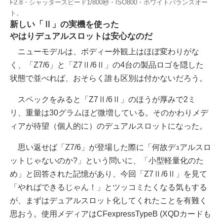
F2.8・シャッタースピード1/800秒・ISO800・ホワイトバランスオー
ト。
新しい「Ⅱ」の実機を使った
やはりデュアルスロットは安心なのだ
ニューモデルは、ボディー外観上はほぼ変わりがな
く、「Z7/6」と「Z7Ⅱ/6Ⅱ」の4台の製品ロゴを隠した
状態で並べれば、おそらく誰も区別は付かないだろう。
スペックをみると「Z7Ⅱ/6Ⅱ」のほうが厚みで2ミ
リ、重量は30グラムほど微増している。そのかわりメデ
ィアが待望（個人的に）のデュアルスロットになった。
思い返せば「Z7/6」が登場した際に「何故デｭアルスロ
ットじゃないのか?」という問いに、「小型軽量化のた
め」と回答された記憶があり、今回「Z7Ⅱ/6Ⅱ」を見て
「やればできるじゃん！」とツッコミたくなる気もする
が、まずはデュアルスロット化してくれたことを有難く
思おう。使用メディアはCFexpressTypeB (XQDカードも