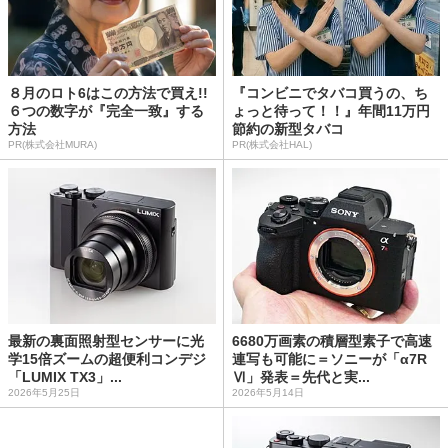
８月のロト6はこの方法で買え!!
『コンビニでタバコ買うの、ち
６つの数字が『完全一致』する
ょっと待って！！』年間11万円
方法
節約の新型タバコ
PR(株式会社MURA)
PR(株式会社HAL)
最新の裏面照射型センサーに光
6680万画素の積層型素子で高速
学15倍ズームの超便利コンデジ
連写も可能に＝ソニーが「α7R
「LUMIX TX3」...
Ⅵ」発表＝先代と実...
2026年5月25日
2026年5月14日