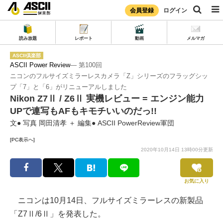
会員登録
ログイン
読み放題
レポート
動画
メルマガ
ASCII倶楽部
ASCII Power Review
― 第100回
ニコンのフルサイズミラーレスカメラ「Z」シリーズのフラッグシッ
プ「7」と「6」がリニューアルしました
Nikon Z7Ⅱ / Z6Ⅱ 実機レビュー = エンジン能力
UPで連写もAFもキモチいいのだっ!!
文● 写真 岡田清孝 ＋ 編集● ASCII PowerReview軍団
[PC表示へ]
2020年10月14日 13時00分更新
お気に入り
ニコンは10月14日、フルサイズミラーレスの新製品
「Z7Ⅱ/6Ⅱ」を発表した。