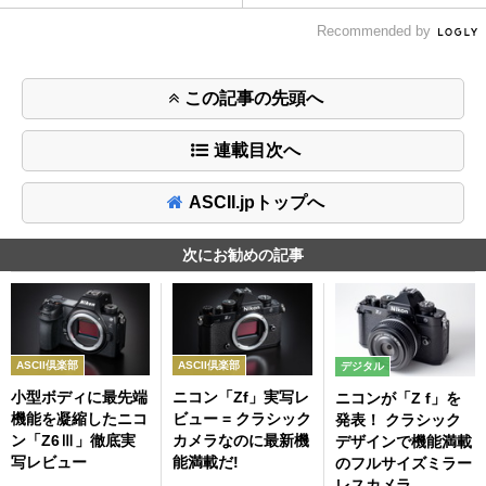
Recommended by
この記事の先頭へ
連載目次へ
ASCII.jpトップへ
次にお勧めの記事
ASCII倶楽部
ASCII倶楽部
デジタル
小型ボディに最先端
ニコン「Zf」実写レ
ニコンが「Z f」を
機能を凝縮したニコ
ビュー = クラシック
発表！ クラシック
ン「Z6Ⅲ」徹底実
カメラなのに最新機
デザインで機能満載
写レビュー
能満載だ!
のフルサイズミラー
レスカメラ