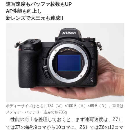
連写速度もバッファ枚数もUP
AF性能も向上し
新レンズで大三元も達成!!
ボディーサイズはともに134（Ｗ）×100.5（Ｈ）×69.5（Ｄ）。重量は
メディア・バッテリー込みで約705g
性能の向上を整理しておくと、まず連写速度は、Z7Ⅱ
ではZ7の毎秒9コマから10コマに、Z6ⅡではZ6の12コマ