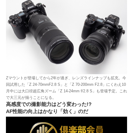
Zマウントが登場してから2年が過ぎ、レンズラインナップも拡充。今
回試用した「Z 24-70mmF2.8 S」と「Z 70-200mm F2.8」にくわえ10
月中には大口径超広角ズーム「Z 14-24mm f/2.8 S」も登場予定。これ
で大三元が揃うことになる。
高感度での撮影能力はどう変わった!?
AF性能の向上はかなり「効く」のだ