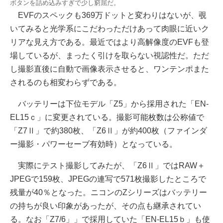
ボタンを詰め込みすぎで少し窮屈だ。
EVFのスペックも369万ドットと変わりはないが、覗
いてみると光学系にこだわっただけあって肉眼に近いク
リアな見え方である。最近ではより高解像度のEVFも登
場しているが、まったく引けを取らない視認性だ。ただ
し撮影直後に自動で画像表示させると、ワンテンポまた
されるのも相変わらずである。
バッテリーは下位モデル「Z5」から採用された「EN-
EL15ｃ」に変更されている。撮影可能枚数は公称値で
「Z7Ⅱ」で約380枚、「Z6Ⅱ」が約400枚（ファインダ
ー撮影・パワーセーブ有効時）となっている。
実際にテスト撮影してみたが、「Z6Ⅱ」ではRAW＋
JPEGで159枚、JPEGの連写で571枚撮影したところで
残量が40％となった。ニコンのZシリーズはバッテリー
の持ちが良い印象があったが、その点も継承されてい
る。なお「Z7/6」」で採用していた「EN-EL15ｂ」も使