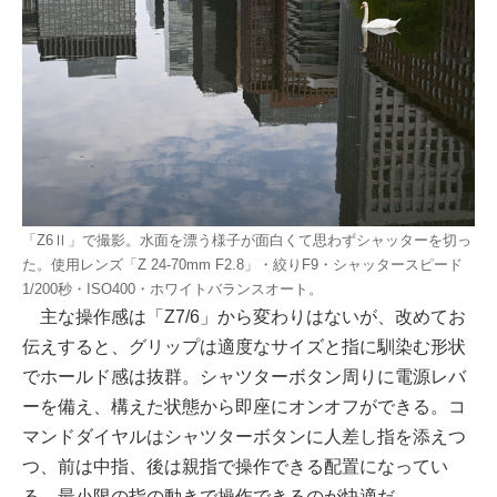
「Z6Ⅱ」で撮影。水面を漂う様子が面白くて思わずシャッターを切っ
た。使用レンズ「Z 24-70mm F2.8」・絞りF9・シャッタースピード
1/200秒・ISO400・ホワイトバランスオート。
主な操作感は「Z7/6」から変わりはないが、改めてお
伝えすると、グリップは適度なサイズと指に馴染む形状
でホールド感は抜群。シャツターボタン周りに電源レバ
ーを備え、構えた状態から即座にオンオフができる。コ
マンドダイヤルはシャツターボタンに人差し指を添えつ
つ、前は中指、後は親指で操作できる配置になってい
る。最小限の指の動きで操作できるのが快適だ。