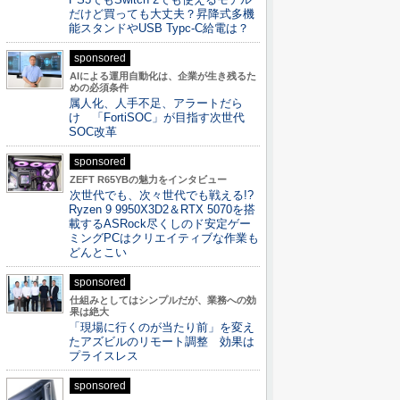
だけど買っても大丈夫？昇降式多機
能スタンドやUSB Typc-C給電は？
sponsored
AIによる運用自動化は、企業が生き残るた
めの必須条件
属人化、人手不足、アラートだら
け 「FortiSOC」が目指す次世代
SOC改革
sponsored
ZEFT R65YBの魅力をインタビュー
次世代でも、次々世代でも戦える!?
Ryzen 9 9950X3D2＆RTX 5070を搭
載するASRock尽くしのド安定ゲー
ミングPCはクリエイティブな作業も
どんとこい
sponsored
仕組みとしてはシンプルだが、業務への効
果は絶大
「現場に行くのが当たり前」を変え
たアズビルのリモート調整 効果は
プライスレス
sponsored