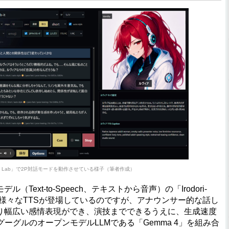
 Voice Lab」で2P対話モードを動作させている様子（筆者作成）
ext-to-Speech、テキストから音声）の「Irodori-
近、様々なTTSが登場しているのですが、アナウンサー的な話し
より幅広い感情表現ができ、演技までできるうえに、生成速度
ーグルのオープンモデルLLMである「Gemma 4」を組み合