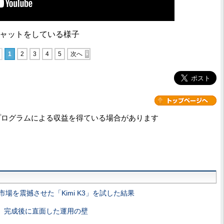
際にチャットをしている様子
1
2
3
4
5
次へ
プログラムによる収益を得ている場合があります
AI市場を震撼させた「Kimi K3」を試した結果
発 完成後に直面した運用の壁