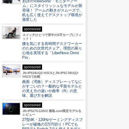
好評のViewSonic「モニターアー
ム」にスタイリッシュなモデルが新
登場！ アームの動きがスムーズで、
机も広く使えてデスクトップ環境が
激変した
sponsored
スイッチひとつで背中のS字カーブにフィ
ット！
腰を気にする長時間デスクワーカー
のための次世代チェア。理想の座り
心地を実現する「LiberNovo Omni
Pro」
sponsored
JN-IPS34UQ2-HSC6とJN-IPSC34UQ2-
HSC6で比較
曲面（湾曲）ディスプレーってなに
がすごいの？一般的な平面モデルと
の見え方の違いや曲率（R）の意
味、選び方を解説
sponsored
JN-IPS27G120U2 価格.com限定モデルを
レビュー
27型4K・120Hzゲーミングディスプ
レーが破格の3万円切り！PCでも
PS5でもSwitch 2でも使えるモデル