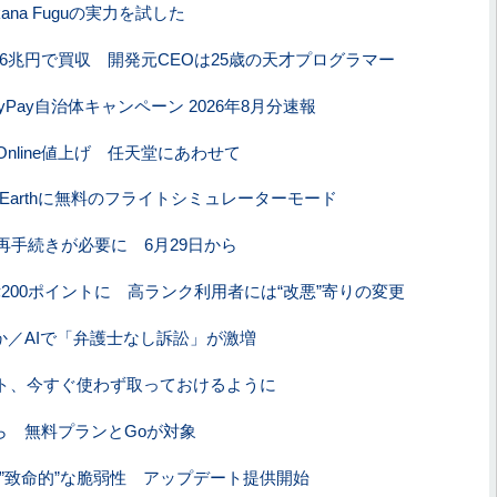
ana Fuguの実力を試した
を約9.6兆円で買収 開発元CEOは25歳の天才プログラマー
Pay自治体キャンペーン 2026年8月分速報
tch Online値上げ 任天堂にあわせて
e Earthに無料のフライトシミュレーターモード
、再手続きが必要に 6月29日から
200ポイントに 高ランク利用者には“改悪”寄りの変更
か／AIで「弁護士なし訴訟」が激増
ット、今すぐ使わず取っておけるように
から 無料プランとGoが対象
ズに”致命的”な脆弱性 アップデート提供開始