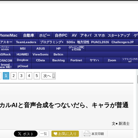
Phone/Mac
自動車
ホビー
自作PC
AV
アキバ
スマホ
ゲ
スタートアップ
アスキー
TeamLeaders
プログラミング+
SDGs
地方活性
PUACL2026
ChallengersJP
パソコン
ゲーミングPC
MSI
ASUS
HP
STORM
SEVEN
ASRock
HUAWEI
ViewSonic
Belkin
ソフトバンクの
Dropbox
CData
Backlog
Fortinet
ヤマハ
Zoom
ORACOM
IoT
brand
pCloud
new ME!
1
2
3
4
5
次へ
カルAIと音声合成をつないだら、キャラが普通
文● 新清士
お気に入り
一覧