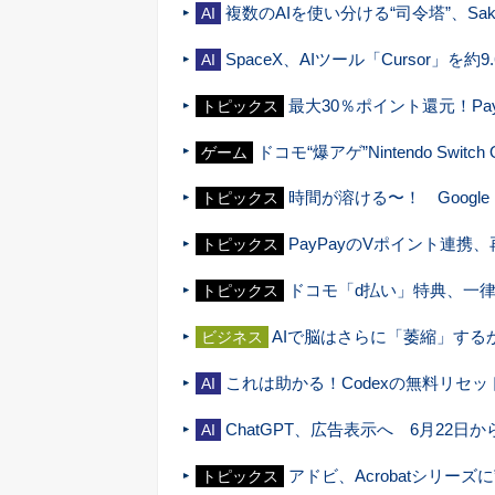
複数のAIを使い分ける“司令塔”、Sak
AI
SpaceX、AIツール「Cursor」
AI
最大30％ポイント還元！Pay
トピックス
ドコモ“爆アゲ”Nintendo Swi
ゲーム
時間が溶ける〜！ Googl
トピックス
PayPayのVポイント連携
トピックス
ドコモ「d払い」特典、一律
トピックス
AIで脳はさらに「萎縮」する
ビジネス
これは助かる！Codexの無料リセ
AI
ChatGPT、広告表示へ 6月22日
AI
アドビ、Acrobatシリー
トピックス