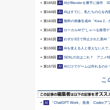
第165回
AIがBlenderを勝手に操
AI
第164回
AIはすでに、私たちの心を
AI
第163回
無料の画像生成AI「Krea 
AI
第162回
ローカルAIで“しゃべる推理
AI
第161回
わずか3日で停止された新AI「Cl
AI
第159回
AIを使える人と使えない人
AI
第158回
SDXLの次はこれ？ アニメ
AI
第157回
AIだけでゲームは作れるのか？
AI
こ
「ChatGPT Work」発表 Codex
AI