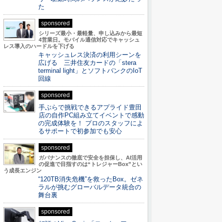
た
sponsored
シリーズ最小・最軽量、申し込みから最短
4営業日。モバイル通信対応でキャッシュ
レス導入のハードルを下げる
キャッシュレス決済の利用シーンを
広げる 三井住友カードの「stera
terminal light」とソフトバンクのIoT
回線
sponsored
手ぶらで挑戦できるアプライド豊田
店の自作PC組み立てイベントで感動
の完成体験を！ プロのスタッフによ
るサポートで初参加でも安心
sponsored
ガバナンスの徹底で安全を担保し、AI活用
の促進で目指すのは“トレジャーBox”とい
う成長エンジン
“120TB消失危機”を救ったBox。ゼネ
ラルが挑むグローバルデータ統合の
舞台裏
sponsored