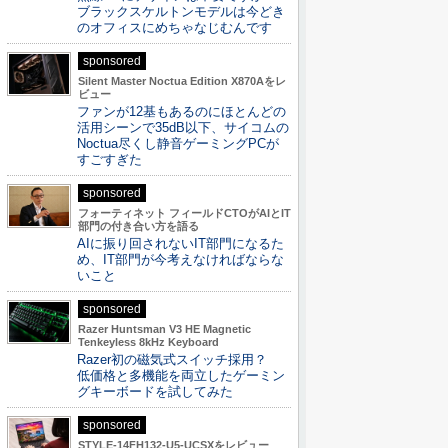
ブラックスケルトンモデルは今どき
のオフィスにめちゃなじむんです
sponsored
Silent Master Noctua Edition X870Aをレ
ビュー
ファンが12基もあるのにほとんどの
活用シーンで35dB以下、サイコムの
Noctua尽くし静音ゲーミングPCが
すごすぎた
sponsored
フォーティネット フィールドCTOがAIとIT
部門の付き合い方を語る
AIに振り回されないIT部門になるた
め、IT部門が今考えなければならな
いこと
sponsored
Razer Huntsman V3 HE Magnetic
Tenkeyless 8kHz Keyboard
Razer初の磁気式スイッチ採用？
低価格と多機能を両立したゲーミン
グキーボードを試してみた
sponsored
STYLE-14FH132-U5-UCSXをレビュー