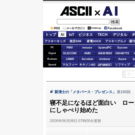
ASCII.jp
AI
トップ
AI
IoT
ビジネス
TECH
デジタル
i
アスキーキッズ
格安SIM
家電ASCII
アスキーグルメ
週刊
FMV
mouse
iiyamaPC
Sycom
PC
ELECOM
AMD
ASUS ROG
Digital
GIGABYTE
JAWS
Acrobat
kintone
Azure
Business
S
JAPANNEXT
マカフィー
キヤノンMJ
ソフマップ
Special
前へ
新清士の「メタバース・プレゼンス」
第160回
寝不足になるほど面白い ロー
にしゃべり始めた
2026年06月08日 07時00分更新