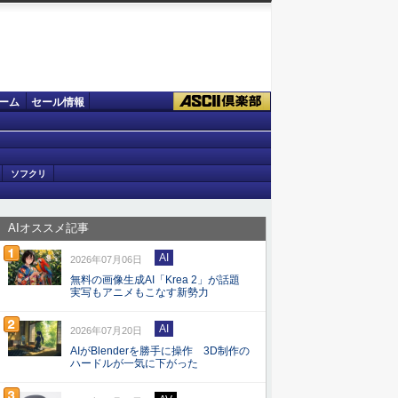
ーム
セール情報
ソフクリ
AIオススメ記事
AI
2026年07月06日
無料の画像生成AI「Krea 2」が話題
実写もアニメもこなす新勢力
AI
2026年07月20日
AIがBlenderを勝手に操作 3D制作の
ハードルが一気に下がった