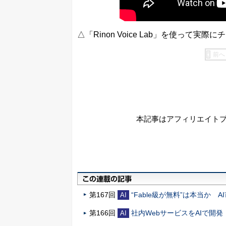
△「Rinon Voice Lab」を使って実
前へ
本記事はアフィリエイト
第167回
“Fable級が無料”は本当か 
AI
第166回
社内WebサービスをAIで開
AI