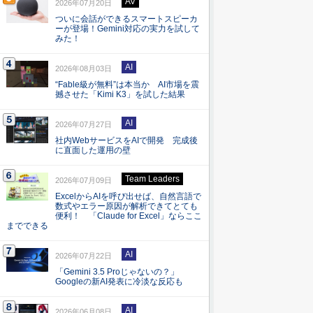
AV
2026年07月20日
ついに会話ができるスマートスピーカ
ーが登場！Gemini対応の実力を試して
みた！
AI
2026年08月03日
“Fable級が無料”は本当か AI市場を震
撼させた「Kimi K3」を試した結果
AI
2026年07月27日
社内WebサービスをAIで開発 完成後
に直面した運用の壁
Team Leaders
2026年07月09日
ExcelからAIを呼び出せば、自然言語で
数式やエラー原因が解析できてとても
便利！ 「Claude for Excel」ならここ
までできる
AI
2026年07月22日
「Gemini 3.5 Proじゃないの？」
Googleの新AI発表に冷淡な反応も
AI
2026年06月08日