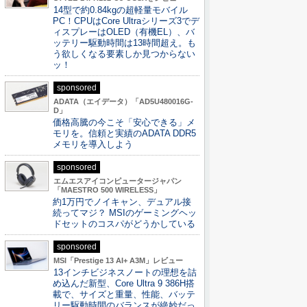
14型で約0.84kgの超軽量モバイル
PC！CPUはCore Ultraシリーズ3でデ
ィスプレーはOLED（有機EL）、バ
ッテリー駆動時間は13時間超え。も
う欲しくなる要素しか見つからない
ッ！
sponsored
ADATA（エイデータ）「AD5U480016G-
D」
価格高騰の今こそ「安心できる」メ
モリを。信頼と実績のADATA DDR5
メモリを導入しよう
sponsored
エムエスアイコンピュータージャパン
「MAESTRO 500 WIRELESS」
約1万円でノイキャン、デュアル接
続ってマジ？ MSIのゲーミングヘッ
ドセットのコスパがどうかしている
sponsored
MSI「Prestige 13 AI+ A3M」レビュー
13インチビジネスノートの理想を詰
め込んだ新型、Core Ultra 9 386H搭
載で、サイズと重量、性能、バッテ
リー駆動時間のバランスが絶妙だっ