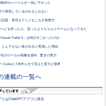
作 3D制作のハードルが一気に下がった
内部で再現しているのかもしれない
2」が話題 実写もアニメもこなす新勢力
ゲーム”を作ったら、思ったよりちゃんとゲームになってきた
aude Fable 5」は何がすごかったのか
で、とんでもない差が出ると実感した理由
特化のローカル画像生成AI、驚きの実力
 Codexに7本作らせて見えた実力と限界
の連載の一覧へ
アプリはChatGPTアプリに統合