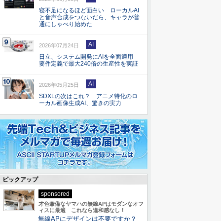
寝不足になるほど面白い ローカルAI
と音声合成をつないだら、キャラが普
通にしゃべり始めた
AI
2026年07月24日
日立、システム開発にAIを全面適用
要件定義で最大240倍の生産性を実証
AI
2026年05月25日
SDXLの次はこれ？ アニメ特化のロ
ーカル画像生成AI、驚きの実力
ピックアップ
sponsored
才色兼備なヤマハの無線APはモダンなオフ
ィスに最適 これなら違和感なし！
無線APにデザインは不要ですか？