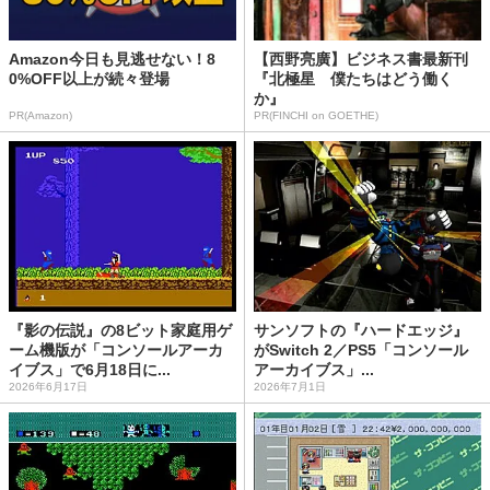
Amazon今日も見逃せない！8
【西野亮廣】ビジネス書最新刊
0%OFF以上が続々登場
『北極星 僕たちはどう働く
か』
PR(Amazon)
PR(FINCHI on GOETHE)
『影の伝説』の8ビット家庭用ゲ
サンソフトの『ハードエッジ』
ーム機版が「コンソールアーカ
がSwitch 2／PS5「コンソール
イブス」で6月18日に...
アーカイブス」...
2026年6月17日
2026年7月1日