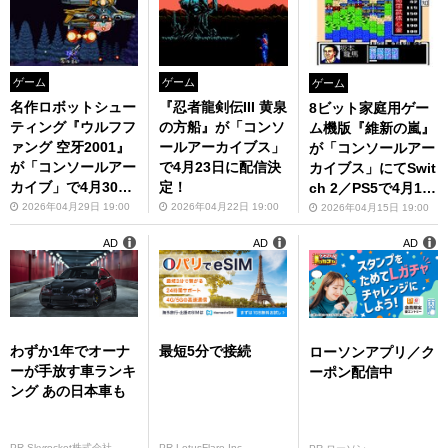
ゲーム
ゲーム
ゲーム
名作ロボットシュー
『忍者龍剣伝III 黄泉
8ビット家庭用ゲー
ティング『ウルフフ
の方船』が「コンソ
ム機版『維新の嵐』
ァング 空牙2001』
ールアーカイブス」
が「コンソールアー
が「コンソールアー
で4月23日に配信決
カイブス」にてSwit
カイブ」で4月30日
定！
ch 2／PS5で4月16
に配信！
日に配信決定！
2026年04月29日 19:00
2026年04月22日 19:00
2026年04月15日 19:00
AD
AD
AD
わずか1年でオーナ
最短5分で接続
ローソンアプリ／ク
ーが手放す車ランキ
ーポン配信中
ング あの日本車も
PR Skyrocket株式会社
PR LotusFlare Inc