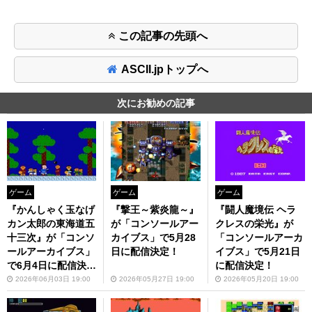
この記事の先頭へ
ASCII.jpトップへ
次にお勧めの記事
ゲーム
ゲーム
ゲーム
『撃王～紫炎龍～』
『闘人魔境伝 ヘラ
『かんしゃく玉なげ
が「コンソールアー
クレスの栄光』が
カン太郎の東海道五
カイブス」で5月28
「コンソールアーカ
十三次』が「コンソ
日に配信決定！
イブス」で5月21日
ールアーカイブス」
に配信決定！
で6月4日に配信決
定！
2026年05月27日 19:00
2026年05月20日 19:00
2026年06月03日 19:00