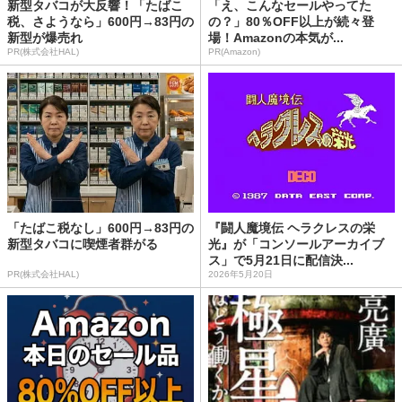
新型タバコが大反響！「たばこ
「え、こんなセールやってた
税、さようなら」600円→83円の
の？」80％OFF以上が続々登
新型が爆売れ
場！Amazonの本気が...
PR(株式会社HAL)
PR(Amazon)
「たばこ税なし」600円→83円の
『闘人魔境伝 ヘラクレスの栄
新型タバコに喫煙者群がる
光』が「コンソールアーカイブ
ス」で5月21日に配信決...
PR(株式会社HAL)
2026年5月20日