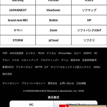
Backlog
Fortinet
ASUS
JAPANNEXT
ViewSonic
ソフマップ
brand new ME!
Belkin
HP
ヤマハ
Zoom
ソフトバンクのIoT
STORM
pCloud
ソフクリ
TOP
ASCII倶楽部
ビジネス
TECH
デジタル
iPhone/Mac
ホビー
自作PC
AV
アキバ
スマホ
スタートアップ
プログラミング+
ゲーム
格安SIM
倶楽部情報局
家電ASCII
アスキーグルメ
MITTR
IoT
サイバーセキュリティ小説コンテスト
SDGs
地方活性
サイトポリシー
プライバシーポリシー
運営会社
お問い合わせ
広告掲載
© KADOKAWA ASCII Research Laboratories, Inc. 2026
表示形式
PC
スマートフォン