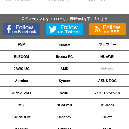
PR ローソン
公式アカウントをフォローして最新情報を手に入れよう
FMV
mouse
マカフィー
ELECOM
iiyama PC
HUAWEI
JAWS-UG
AMD
kintone
Acrobat
Sycom
ASUS ROG
キヤノンMJ
Azure
パソコンSEVEN
MSI
GIGABYTE
ASRock
SORACOM
Dropbox
CData