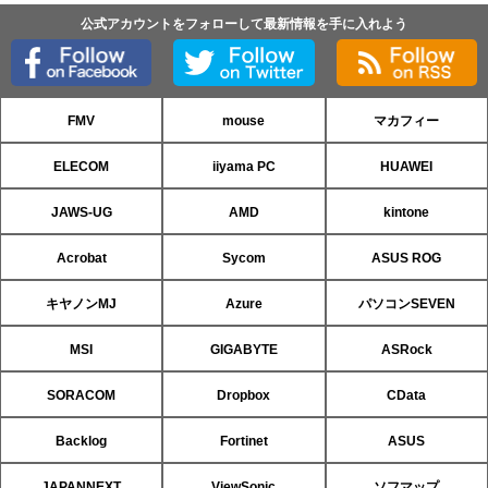
公式アカウントをフォローして最新情報を手に入れよう
FMV
mouse
マカフィー
ELECOM
iiyama PC
HUAWEI
JAWS-UG
AMD
kintone
Acrobat
Sycom
ASUS ROG
キヤノンMJ
Azure
パソコンSEVEN
MSI
GIGABYTE
ASRock
SORACOM
Dropbox
CData
Backlog
Fortinet
ASUS
JAPANNEXT
ViewSonic
ソフマップ