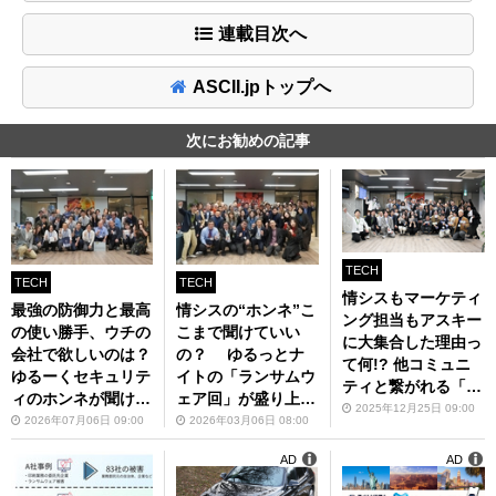
連載目次へ
ASCII.jpトップへ
次にお勧めの記事
TECH
TECH
TECH
情シスもマーケティ
最強の防御力と最高
情シスの“ホンネ”こ
ング担当もアスキー
の使い勝手、ウチの
こまで聞けていい
に大集合した理由っ
会社で欲しいのは？
の？ ゆるっとナ
て何!? 他コミュニ
ゆるーくセキュリテ
イトの「ランサムウ
ティと繋がれる「ゆ
ィのホンネが聞ける
ェア回」が盛り上が
るっとナイト vol.
2025年12月25日 09:00
交流会再び
りすぎた
2026年07月06日 09:00
2026年03月06日 08:00
3」の魅力をレポー
ト！
AD
AD