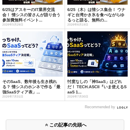
6/25はアスキーのIT業界交流
6/25（木）は情シス集合！ ウナ
会！ 情シスの皆さんが語り合う
ギと台湾かき氷を食べながらゆ
参加費無料イベント...
るっと語る、無料の...
2026年5月29日
2026年6月19日
そのSaaS、数年後も生き残れ
忖度なしの「神SaaS」はどれ
る？ 情シスのホンネで作る「最
だ！ TECH.ASCII『いま使えるS
強SaaSティア表」...
aaS 1...
2026年7月31日
2026年7月30日
Recommended by
この記事の先頭へ