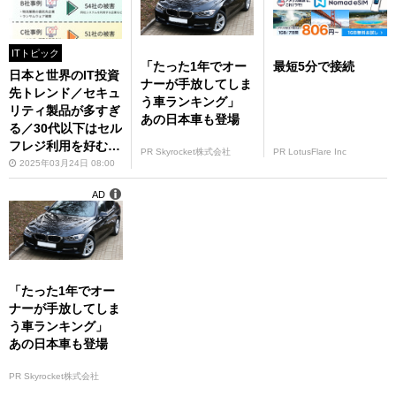
ITトピック
「たった1年でオー
最短5分で接続
日本と世界のIT投資
ナーが手放してしま
先トレンド／セキュ
う車ランキング」
リティ製品が多すぎ
あの日本車も登場
る／30代以下はセル
フレジ利用を好む、
PR Skyrocket株式会社
PR LotusFlare Inc
ほか
2025年03月24日 08:00
AD
「たった1年でオー
ナーが手放してしま
う車ランキング」
あの日本車も登場
PR Skyrocket株式会社