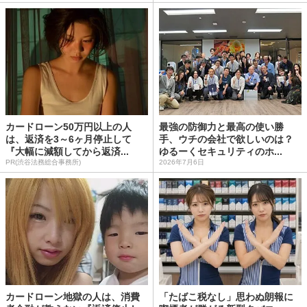
カードローン50万円以上の人
最強の防御力と最高の使い勝
は、返済を3～6ヶ月停止して
手、ウチの会社で欲しいのは？
『大幅に減額してから返済...
ゆるーくセキュリティのホ...
PR(渋谷法務総合事務所)
2026年7月6日
カードローン地獄の人は、消費
「たばこ税なし」思わぬ朗報に