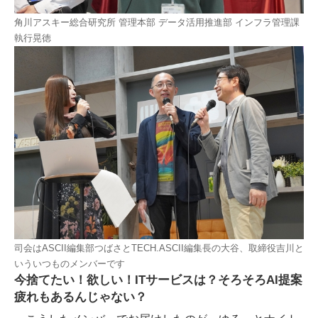
角川アスキー総合研究所 管理本部 データ活用推進部 インフラ管理課
執行晃徳
司会はASCII編集部つばさとTECH.ASCII編集長の大谷、取締役吉川と
いういつものメンバーです
今捨てたい！欲しい！ITサービスは？そろそろAI提案
疲れもあるんじゃない？