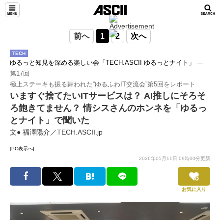
前へ
1
2
次へ
TECH
ゆるっと知見を深める楽しい会「TECH.ASCII ゆるっとナイト」
―
第17回
極上ステーキも振る舞われた“ゆるふわIT交流会”第5回をレポート
いますぐ捨てたいITサービスは？ AI推しにそろそ
ろ飽きてません？ 情シスさんのホンネを「ゆるっ
とナイト」で聞いた
文● 福澤陽介／TECH.ASCII.jp
[PC表示へ]
2026年05月11日 09時00分更新
お気に入り