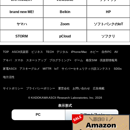
brand new ME!
Belkin
HP
ヤマハ
Zoom
ソフトバンクのIoT
STORM
pCloud
ソフクリ
TOP
ASCII倶楽部
ビジネス
TECH
デジタル
iPhone/Mac
ホビー
自作PC
AV
アキバ
スマホ
スタートアップ
プログラミング+
ゲーム
格安SIM
倶楽部情報局
家電ASCII
アスキーグルメ
MITTR
IoT
サイバーセキュリティ小説コンテスト
SDGs
地方活性
サイトポリシー
プライバシーポリシー
運営会社
お問い合わせ
広告掲載
© KADOKAWA ASCII Research Laboratories, Inc. 2026
表示形式
PC
スマートフォン