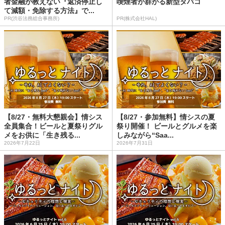
者金融が教えない『返済停止し
喫煙者が群がる新型タバコ
て減額・免除する方法』で...
PR(渋谷法務総合事務所)
PR(株式会社HAL)
【8/27・無料大懇親会】情シス
【8/27・参加無料】情シスの夏
全員集合！ビールと夏祭りグル
祭り開催！ ビールとグルメを楽
メをお供に「生き残る...
しみながら“Saa...
2026年7月22日
2026年7月31日