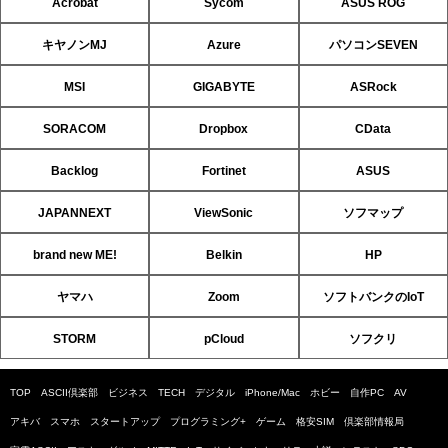
Acrobat
Sycom
ASUS ROG
キヤノンMJ
Azure
パソコンSEVEN
MSI
GIGABYTE
ASRock
SORACOM
Dropbox
CData
Backlog
Fortinet
ASUS
JAPANNEXT
ViewSonic
ソフマップ
brand new ME!
Belkin
HP
ヤマハ
Zoom
ソフトバンクのIoT
STORM
pCloud
ソフクリ
TOP
ASCII倶楽部
ビジネス
TECH
デジタル
iPhone/Mac
ホビー
自作PC
AV
アキバ
スマホ
スタートアップ
プログラミング+
ゲーム
格安SIM
倶楽部情報局