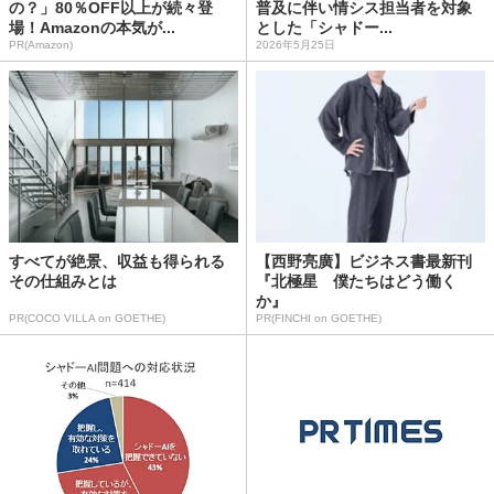
の？」80％OFF以上が続々登
普及に伴い情シス担当者を対象
場！Amazonの本気が...
とした「シャドー...
PR(Amazon)
2026年5月25日
すべてが絶景、収益も得られる
【西野亮廣】ビジネス書最新刊
その仕組みとは
『北極星 僕たちはどう働く
か』
PR(COCO VILLA on GOETHE)
PR(FINCHI on GOETHE)