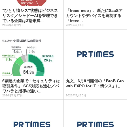
“ひとり情シス”状態はビジネス
「freee-mcp」、新たにSaaSア
リスク／シャドーAIを管理でき
カウントやデバイスを統制する
ている企業は3割未満...
「freee...
2026年6月22日
2026年6月8日
6割超の企業で「セキュリティは
丸文、6月9日開催の「BtoB Gro
取引条件」 SCS対応も進む／パ
wth EXPO for IT・情シス」に...
ワハラと指導の違い...
2026年7月27日
2026年5月26日