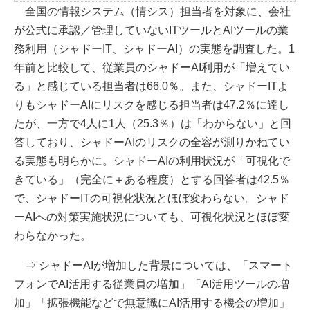
全国の情報システム（情シス）担当者を対象に、会社
が公式に承認／管理していないITツールとAIツールの業
務利用（シャドーIT、シャドーAI）の実態を調査した。1
年前と比較して、従業員のシャドーAI利用が「増えてい
る」と感じている担当者は66.0％。また、シャドーITよ
りもシャドーAIにリスクを感じる担当者は47.2％に達し
たが、一方で4人に1人（25.3％）は「わからない」と回
答しており、シャドーAIのリスクの全容が測りかねてい
る実態も明らかに。シャドーAIの利用状況が「可視化で
きている」（完全に＋ある程度）とする回答者は42.5％
で、シャドーITの可視化状況とほぼ変わらない。シャド
ーAIへの対策実施状況についても、可視化状況とほぼ変
わらなかった。
⇒ シャドーAIが増加した背景については、「スマート
フォンでAI活用する従業員の増加」「AI活用ツールの増
加」「拡張機能などで無意識にAI活用する機会の増加」