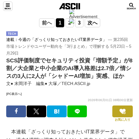
前へ
1
2
3
次へ
TECH
連載：今週の「ざっくり知っておきたいIT業界データ」
― 第235回
市場トレンドやユーザー動向を「3行まとめ」で理解する 5月23日～5
月29日
SCS評価制度でセキュリティ投資「増額予定」が8
割／大企業と中小企業のAI導入格差は2.7倍／情シ
スの3人に2人が「シャドーAI増加」実感、ほか
文● 末岡洋子 編集● 大塚／TECH.ASCII.jp
[PC表示へ]
2026年06月01日 08時00分更新
お気に入り
本連載「ざっくり知っておきたいIT業界データ」で