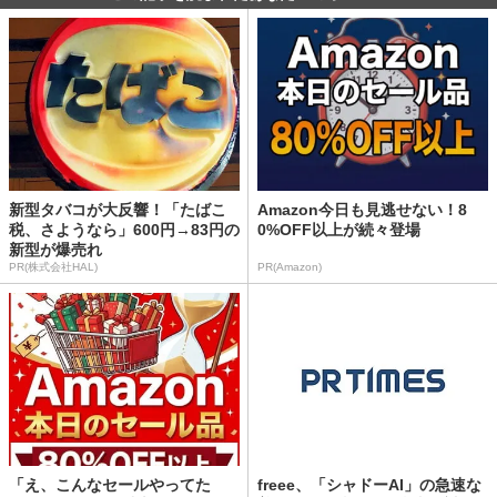
新型タバコが大反響！「たばこ
Amazon今日も見逃せない！8
税、さようなら」600円→83円の
0%OFF以上が続々登場
新型が爆売れ
PR(株式会社HAL)
PR(Amazon)
「え、こんなセールやってた
freee、「シャドーAI」の急速な