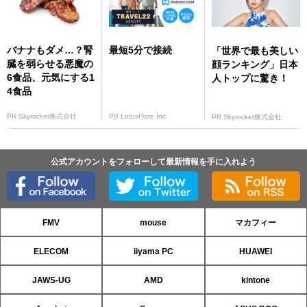
バナナもダメ…？腎
最短5分で接続
「世界で最も美しい
臓を弱らせる悪魔の
顔ランキング」日本
6食品、元気にする1
人トップに驚き！
4食品
PR Skyrocket株式会社
PR LotusFlare Inc
PR Skyrocket株式会社
公式アカウントをフォローして最新情報を手に入れよう
FMV
mouse
マカフィー
ELECOM
iiyama PC
HUAWEI
JAWS-UG
AMD
kintone