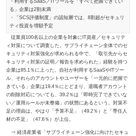
・利用するSaaS／ITツールを「すべて把握できてい
る」企業は2割未満
・「SCS評価制度」の認知層では、8割超がセキュリ
ティ投資を増額予定
従業員100名以上の企業を対象にIT資産／セキュリテ
ィ対策について調査した。サプライチェーン全体でのセ
キュリティ対策強化が求められる中で、「取引先からセ
キュリティ対策の証明／報告を求められた」経験を持つ
企業は85.1％に上った。自社が利用するSaaSやITツー
ル、それらのアカウントやユーザーを「一元的に把握で
きている」企業は19.4％にとどまり、退職者アカウント
の削除対応についても、39.2％は「即時完了できていな
い／運用ルールが未整備」の状態にあるという。対策不
足の理由は、やはり「予算不足」（49.2％）と「専任人
材の不足」（47.6％）が上位。
⇒ 経済産業省「サプライチェーン強化に向けたセキュ