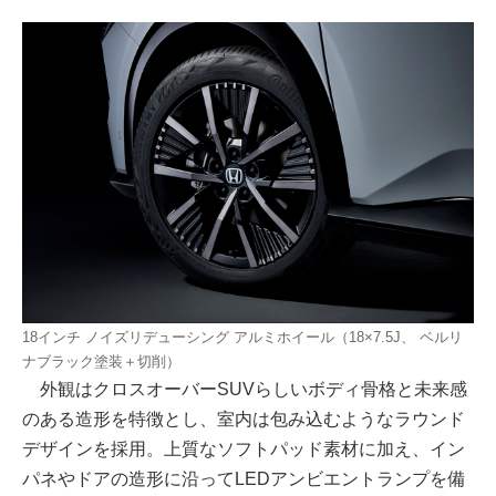
18インチ ノイズリデューシング アルミホイール（18×7.5J、 ベルリ
ナブラック塗装＋切削）
外観はクロスオーバーSUVらしいボディ骨格と未来感
のある造形を特徴とし、室内は包み込むようなラウンド
デザインを採用。上質なソフトパッド素材に加え、イン
パネやドアの造形に沿ってLEDアンビエントランプを備