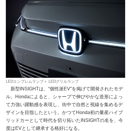
LEDエンブレムランプ＋ LEDグリルランプ
新型INSIGHTは、“個性派EV”を掲げて開発されたモデ
ル。Hondaによると、シャープで伸びやかな造形によっ
て力強い躍動感を表現し、街中で自然と視線を集めるデ
ザインを目指したという。かつてHonda初の量産ハイブ
リッドカーとして時代を切り拓いたINSIGHTの名を、今
度はEVとして継承する格好になる。