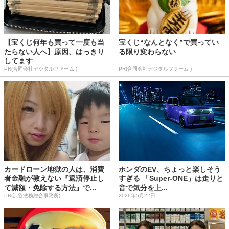
【宝くじ何年も買って一度も当
宝くじ“なんとなく”で買ってい
たらない人へ】原因、はっきり
る限り変わらない
してます
PR(合同会社デジタルファーム )
PR(合同会社デジタルファーム )
カードローン地獄の人は、消費
ホンダのEV、ちょっと楽しそう
者金融が教えない『返済停止し
すぎる 「Super-ONE」は走りと
て減額・免除する方法』で...
音で気分を上...
PR(渋谷法務総合事務所)
2026年5月22日