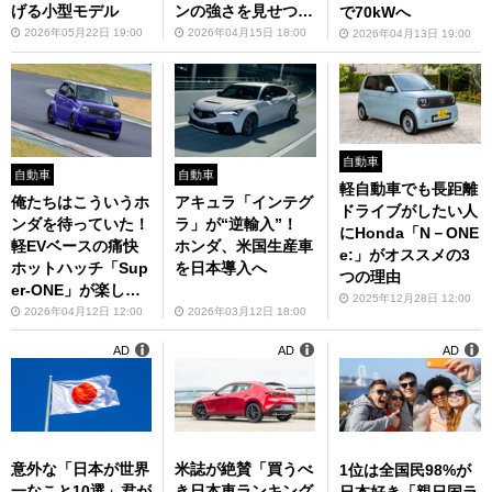
げる小型モデル
ンの強さを見せつけ
で70kWへ
る！
2026年05月22日 19:00
2026年04月15日 18:00
2026年04月13日 19:00
自動車
自動車
自動車
軽自動車でも長距離
俺たちはこういうホ
アキュラ「インテグ
ドライブがしたい人
ンダを待っていた！
ラ」が“逆輸入”！
にHonda「N－ONE
軽EVベースの痛快
ホンダ、米国生産車
e:」がオススメの3
ホットハッチ「Sup
を日本導入へ
つの理由
er-ONE」が楽しす
2025年12月28日 12:00
ぎた
2026年04月12日 12:00
2026年03月12日 18:00
AD
AD
AD
意外な「日本が世界
米誌が絶賛「買うべ
1位は全国民98%が
一なこと10選」君が
き日本車ランキング
日本好き「親日国ラ