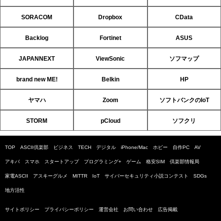
SORACOM
Dropbox
CData
Backlog
Fortinet
ASUS
JAPANNEXT
ViewSonic
ソフマップ
brand new ME!
Belkin
HP
ヤマハ
Zoom
ソフトバンクのIoT
STORM
pCloud
ソフクリ
TOP
ASCII倶楽部
ビジネス
TECH
デジタル
iPhone/Mac
ホビー
自作PC
AV
アキバ
スマホ
スタートアップ
プログラミング+
ゲーム
格安SIM
倶楽部情報局
家電ASCII
アスキーグルメ
MITTR
IoT
サイバーセキュリティ小説コンテスト
SDGs
地方活性
サイトポリシー
プライバシーポリシー
運営会社
お問い合わせ
広告掲載