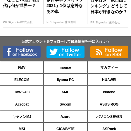
代は何が世界一？
2021」1位は意外な
ンキング」どうして
あの車
日本が好きなのか？
PR Skyrocket株式会社
PR Skyrocket株式会社
PR Skyrocket株式会社
公式アカウントをフォローして最新情報を手に入れよう
FMV
mouse
マカフィー
ELECOM
iiyama PC
HUAWEI
JAWS-UG
AMD
kintone
Acrobat
Sycom
ASUS ROG
キヤノンMJ
Azure
パソコンSEVEN
MSI
GIGABYTE
ASRock