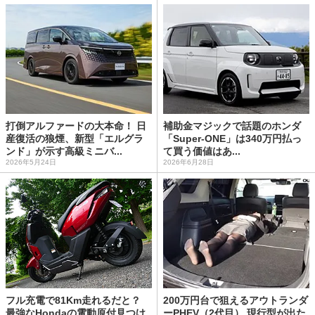
打倒アルファードの大本命！ 日
補助金マジックで話題のホンダ
産復活の狼煙、新型「エルグラ
「Super-ONE」は340万円払っ
ンド」が示す高級ミニバ...
て買う価値はあ...
2026年5月24日
2026年6月28日
フル充電で81Km走れるだと？
200万円台で狙えるアウトランダ
最強なHondaの電動原付見つけ
ーPHEV（2代目） 現行型が出た