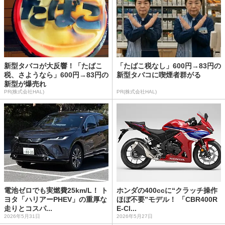
新型タバコが大反響！「たばこ
「たばこ税なし」600円→83円の
税、さようなら」600円→83円の
新型タバコに喫煙者群がる
新型が爆売れ
PR(株式会社HAL)
PR(株式会社HAL)
電池ゼロでも実燃費25km/L！ ト
ホンダの400ccに“クラッチ操作
ヨタ「ハリアーPHEV」の重厚な
ほぼ不要”モデル！ 「CBR400R
走りとコスパ...
E-Cl...
2026年5月31日
2026年5月27日