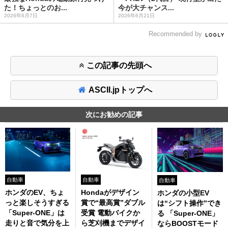
た！ちょっとのお...
今が大チャンス...
2026年6月7日
2026年6月21日
Recommended by
この記事の先頭へ
ASCII.jpトップへ
次にお勧めの記事
自動車
自動車
自動車
ホンダのEV、ちょ
Hondaがデザイン
ホンダの小型EV
っと楽しそうすぎる
賞で“最高賞”ダブル
は“シフト操作”でき
「Super-ONE」は
受賞 電動バイクか
る 「Super-ONE」
走りと音で気分を上
ら芝刈機までデザイ
ならBOOSTモード