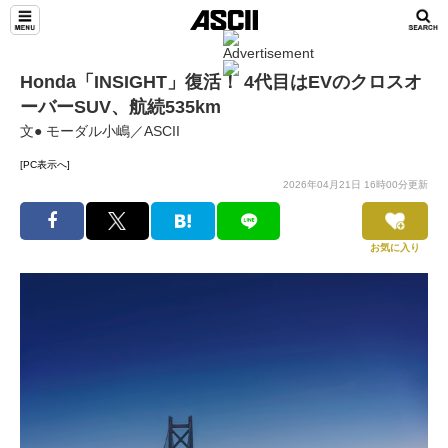
Honda「INSIGHT」復活！ 4代目はEVのクロスオ
ーバーSUV、航続535km
文● モーダル小嶋／ASCII
[PC表示へ]
2026年04月21日 16時00分更新
お気に入り