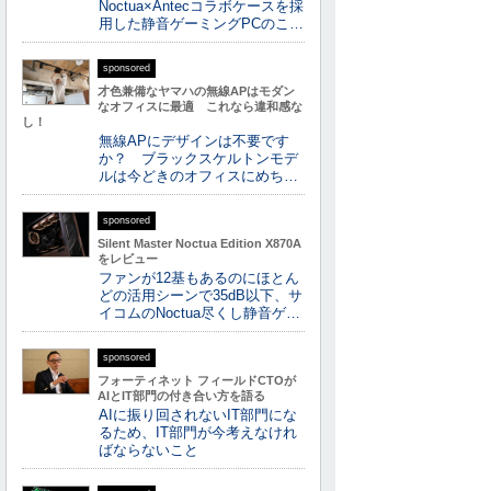
Noctua×Antecコラボケースを採
用した静音ゲーミングPCのこ…
sponsored
才色兼備なヤマハの無線APはモダン
なオフィスに最適 これなら違和感な
し！
無線APにデザインは不要です
か？ ブラックスケルトンモデ
ルは今どきのオフィスにめち…
sponsored
Silent Master Noctua Edition X870A
をレビュー
ファンが12基もあるのにほとん
どの活用シーンで35dB以下、サ
イコムのNoctua尽くし静音ゲ…
sponsored
フォーティネット フィールドCTOが
AIとIT部門の付き合い方を語る
AIに振り回されないIT部門にな
るため、IT部門が今考えなけれ
ばならないこと