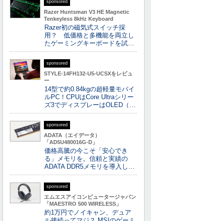
sponsored
Razer Huntsman V3 HE Magnetic
Tenkeyless 8kHz Keyboard
Razer初の磁気式スイッチ採
用？ 低価格と多機能を両立し
たゲーミングキーボードを試…
sponsored
STYLE-14FH132-U5-UCSXをレビュ
ー
14型で約0.84kgの超軽量モバイ
ルPC！CPUはCore Ultraシリー
ズ3でディスプレーはOLED（…
sponsored
ADATA（エイデータ）
「AD5U480016G-D」
価格高騰の今こそ「安心でき
る」メモリを。信頼と実績の
ADATA DDR5メモリを導入し…
sponsored
エムエスアイコンピュータージャパン
「MAESTRO 500 WIRELESS」
約1万円でノイキャン、デュア
ル接続ってマジ？ MSIのゲーミ