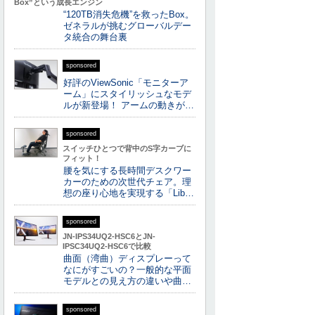
Box”という成長エンジン
“120TB消失危機”を救ったBox。
ゼネラルが挑むグローバルデー
タ統合の舞台裏
sponsored
好評のViewSonic「モニターア
ーム」にスタイリッシュなモデ
ルが新登場！ アームの動きが…
sponsored
スイッチひとつで背中のS字カーブに
フィット！
腰を気にする長時間デスクワー
カーのための次世代チェア。理
想の座り心地を実現する「Lib…
sponsored
JN-IPS34UQ2-HSC6とJN-
IPSC34UQ2-HSC6で比較
曲面（湾曲）ディスプレーって
なにがすごいの？一般的な平面
モデルとの見え方の違いや曲…
sponsored