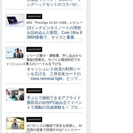
ングヘッドセットのコスパが…
sponsored
MSI「Prestige 13 AI+ A3M」レビュー
13インチビジネスノートの理想
を詰め込んだ新型、Core Ultra 9
386H搭載で、サイズと重量、…
sponsored
シリーズ最小・最軽量、申し込みから
最短4営業日。モバイル通信対応でキ
ャッシュレス導入のハードルを下げる
キャッシュレス決済の利用シー
ンを広げる 三井住友カードの
「stera terminal light」とソフ…
sponsored
手ぶらで挑戦できるアプライド
豊田店の自作PC組み立てイベン
トで感動の完成体験を！ プロ…
sponsored
ガバナンスの徹底で安全を担保し、AI
活用の促進で目指すのは“トレジャー