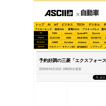
トップ
AI
IoT
ビジネス
TECH
デジタル
i
アスキーキッズ
格安SIM
家電ASCII
アスキーグルメ
週刊
PC
FMV
mouse
iiyamaPC
Sycom
Digital
ELECOM
AMD
ASUS ROG
GIGABYTE
Business
JAWS
Acrobat
kintone
Azure
S
JAPANNEXT
Special
マカフィー
キヤノンMJ
ソフマップ
予約好調の三菱「エクスフォース
2026年04月10日 19時00分更新