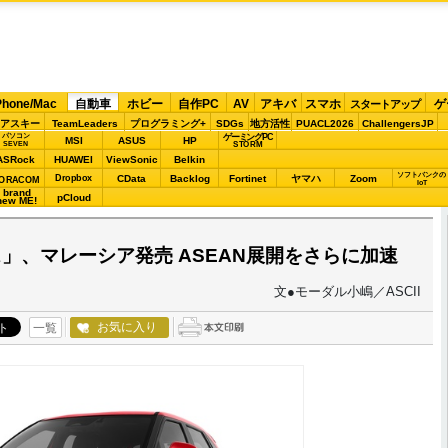
Phone/Mac
自動車
ホビー
自作PC
AV
アキバ
スマホ
ゲ
スタートアップ
アスキー
TeamLeaders
プログラミング+
SDGs
地方活性
PUACL2026
ChallengersJP
パソコン
ゲーミングPC
MSI
ASUS
HP
STORM
SEVEN
ASRock
HUAWEI
ViewSonic
Belkin
ソフトバンクの
Dropbox
CData
Backlog
Fortinet
ヤマハ
Zoom
ORACOM
IoT
brand
pCloud
new ME!
」、マレーシア発売 ASEAN展開をさらに加速
文●モーダル小嶋／ASCII
お気に入り
一覧