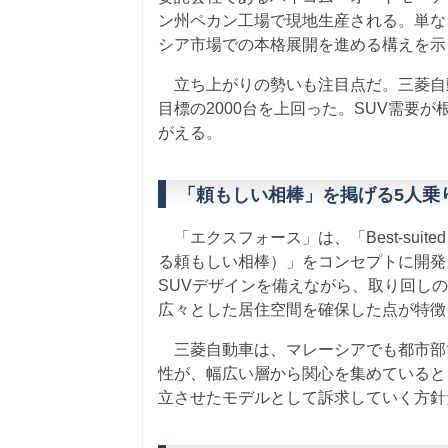
ン州ペカン工場で現地生産される。単な
シア市場での本格展開を進める構えを示
立ち上がりの勢いも注目点だ。三菱自動
目標の2000台を上回った。SUV需要
がえる。
「頼もしい相棒」を掲げる5人乗
「エクスフォース」は、「Best-suited bu
る頼もしい相棒）」をコンセプトに開発
SUVデザインを備えながら、取り回し
広々とした居住空間を確保した点が特徴
三菱自動車は、マレーシアでも都市部で
性が、幅広い層から関心を集めていると
立させたモデルとして訴求していく方針