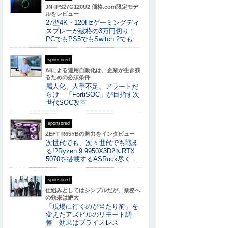
JN-IPS27G120U2 価格.com限定モデ
ルをレビュー
27型4K・120Hzゲーミングディ
スプレーが破格の3万円切り！
PCでもPS5でもSwitch 2でも…
sponsored
AIによる運用自動化は、企業が生き残
るための必須条件
属人化、人手不足、アラートだ
らけ 「FortiSOC」が目指す次
世代SOC改革
sponsored
ZEFT R65YBの魅力をインタビュー
次世代でも、次々世代でも戦え
る!?Ryzen 9 9950X3D2＆RTX
5070を搭載するASRock尽く…
sponsored
仕組みとしてはシンプルだが、業務へ
の効果は絶大
「現場に行くのが当たり前」を
変えたアズビルのリモート調
整 効果はプライスレス