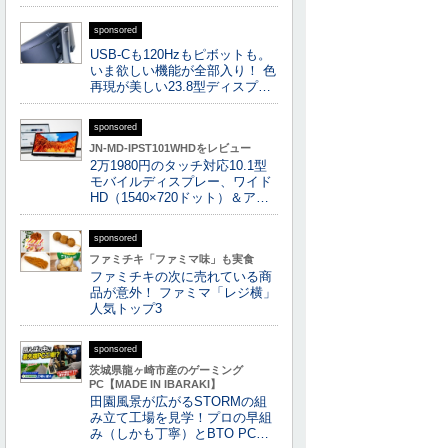
sponsored
USB-Cも120Hzもピボットも。
いま欲しい機能が全部入り！ 色
再現が美しい23.8型ディスプ…
sponsored
JN-MD-IPST101WHDをレビュー
2万1980円のタッチ対応10.1型
モバイルディスプレー、ワイド
HD（1540×720ドット）＆ア…
sponsored
ファミチキ「ファミマ味」も実食
ファミチキの次に売れている商
品が意外！ ファミマ「レジ横」
人気トップ3
sponsored
茨城県龍ヶ崎市産のゲーミング
PC【MADE IN IBARAKI】
田園風景が広がるSTORMの組
み立て工場を見学！プロの早組
み（しかも丁寧）とBTO PC…