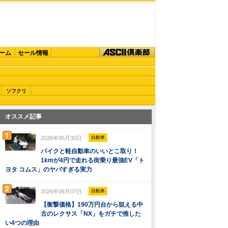
ーム
セール情報
ソフクリ
オススメ記事
2026年05月30日
自動車
バイクと軽自動車のいいとこ取り！
1kmが4円で走れる街乗り最強EV「ト
ヨタ コムス」のヤバすぎる実力
2026年06月07日
自動車
【衝撃価格】190万円台から狙える中
古のレクサス「NX」をガチで推した
い4つの理由