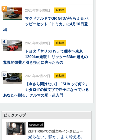
2026年04月06日
自動車
マクドナルドでGR GT3がもらえる ハ
ッピーセット「トミカ」に4月10日登
場
2026年05月09日
自動車
トヨタ「ヤリスHV」で熊本〜東京
1200km走破！ リッター33km超えの
驚異的燃費と引き換えに失ったもの
2026年02月22日
自動車
【今さら聞けない】「SUVって何？」
カタログの横文字で迷子になっている
あなたへ贈る、クルマの形・超入門
ピックアップ
sponsored
ZEFT R65YCの魅力をインタビュー
光らない、静か、よく冷える。