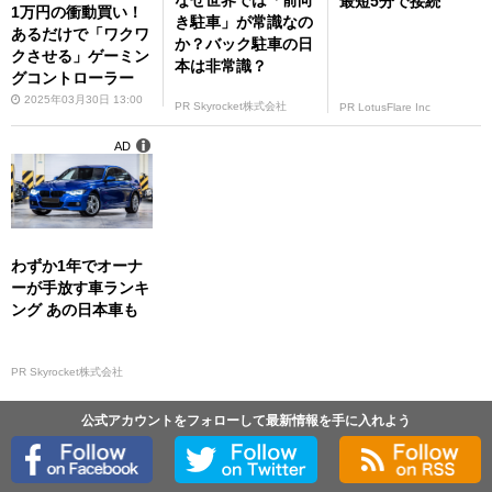
なぜ世界では「前向
最短5分で接続
1万円の衝動買い！
き駐車」が常識なの
あるだけで「ワクワ
か？バック駐車の日
クさせる」ゲーミン
本は非常識？
グコントローラー
2025年03月30日 13:00
PR Skyrocket株式会社
PR LotusFlare Inc
AD
わずか1年でオーナ
ーが手放す車ランキ
ング あの日本車も
PR Skyrocket株式会社
公式アカウントをフォローして最新情報を手に入れよう