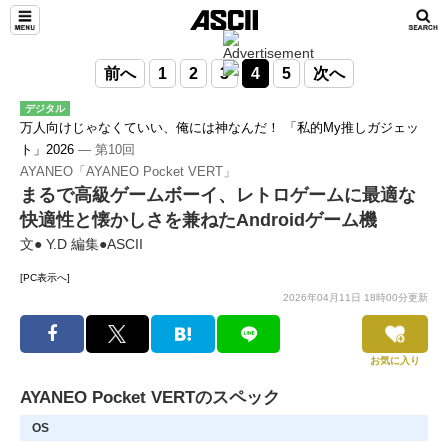
前へ
1
2
3
4
5
次へ
デジタル
万人向けじゃなくていい、俺には神なんだ！ 「私的My推しガジェッ
ト」2026
― 第10回
AYANEO「AYANEO Pocket VERT」
まるで高級ゲームボーイ、レトロゲームに最適な
快適性と懐かしさを兼ねたAndroidゲーム機
文● Y.D 編集●ASCII
[PC表示へ]
2026年04月11日 18時00分更新
お気に入り
AYANEO Pocket VERTのスペック
OS