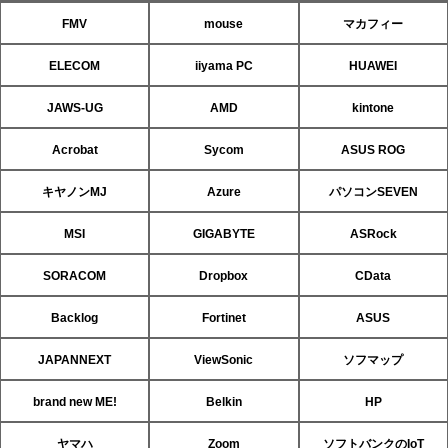
FMV
mouse
マカフィー
ELECOM
iiyama PC
HUAWEI
JAWS-UG
AMD
kintone
Acrobat
Sycom
ASUS ROG
キヤノンMJ
Azure
パソコンSEVEN
MSI
GIGABYTE
ASRock
SORACOM
Dropbox
CData
Backlog
Fortinet
ASUS
JAPANNEXT
ViewSonic
ソフマップ
brand new ME!
Belkin
HP
ヤマハ
Zoom
ソフトバンクのIoT