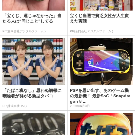
「宝くじ、運じゃなかった」当
宝くじ当選で貧乏女性が人生変
たる人は“同じこと”してる
えた実話
PR(合同会社デジタルファーム )
PR(合同会社デジタルファーム )
「たばこ税なし」思わぬ朗報に
PSPを思い出す、あのゲーム機
喫煙者が群がる新型タバコ
の最新機！ 最新SoC「Snapdra
gon 8 ...
PR(株式会社HAL)
2026年6月3日