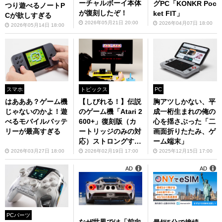
ーチャルボーイ本体
グPC「KONKR Poc
つり遊べるノートP
が復刻したぞ！
ket FIT」
Cが欲しすぎる
2026年05月21日 20:00
2026年04月07日 18:00
2026年05月14日 18:00
スマホ
トピックス
PC
はあああ？ゲーム機
【しびれる！】伝説
胸アツしかない、平
じゃないのかよ！遊
のゲーム機「Atari 2
成一桁生まれの俺の
べるモバイルバッテ
600+」復刻版（カ
心を揺さぶった「二
リーが最高すぎる
ートリッジのみの対
画面折りたたみ、ゲ
応）ストロングすぎ
ーム端末」
て好きすぎる
2026年03月27日 18:00
2026年02月19日 17:00
2025年12月15日 17:00
AD
AD
PCパーツ