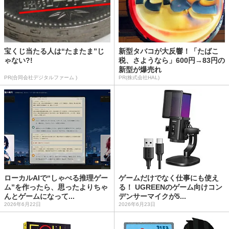
宝くじ当たる人は“たまたま”じ
新型タバコが大反響！「たばこ
ゃない?!
税、さようなら」600円→83円の
新型が爆売れ
PR(合同会社デジタルファーム )
PR(株式会社HAL)
ローカルAIで“しゃべる推理ゲー
ゲームだけでなく仕事にも使え
ム”を作ったら、思ったよりちゃ
る！ UGREENのゲーム向けコン
んとゲームになって...
デンサーマイクが5...
2026年6月22日
2026年6月23日