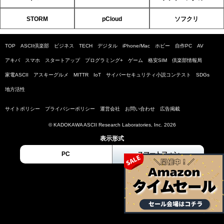
STORM
pCloud
ソフクリ
TOP
ASCII倶楽部
ビジネス
TECH
デジタル
iPhone/Mac
ホビー
自作PC
AV
アキバ
スマホ
スタートアップ
プログラミング+
ゲーム
格安SIM
倶楽部情報局
家電ASCII
アスキーグルメ
MITTR
IoT
サイバーセキュリティ小説コンテスト
SDGs
地方活性
サイトポリシー
プライバシーポリシー
運営会社
お問い合わせ
広告掲載
© KADOKAWA ASCII Research Laboratories, Inc. 2026
表示形式
PC
スマートフォン