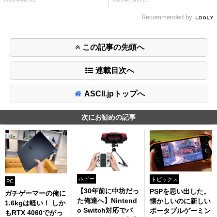
Recommended by
この記事の先頭へ
連載目次へ
ASCII.jpトップへ
次にお勧めの記事
ホビー
トピックス
PC
【30年前に中坊だっ
PSPを思い出した。
ガチゲーマーの俺に
た俺達へ】Nintend
懐かしいのに新しい
1.6kgは軽い！ しか
o Switch対応でバ
ポータブルゲーミン
もRTX 4060でがっ