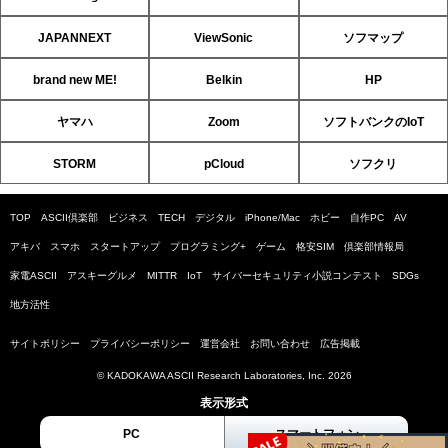
JAPANNEXT
ViewSonic
ソフマップ
brand new ME!
Belkin
HP
ヤマハ
Zoom
ソフトバンクのIoT
STORM
pCloud
ソフクリ
TOP
ASCII倶楽部
ビジネス
TECH
デジタル
iPhone/Mac
ホビー
自作PC
AV
アキバ
スマホ
スタートアップ
プログラミング+
ゲーム
格安SIM
倶楽部情報局
家電ASCII
アスキーグルメ
MITTR
IoT
サイバーセキュリティ小説コンテスト
SDGs
地方活性
サイトポリシー
プライバシーポリシー
運営会社
お問い合わせ
広告掲載
© KADOKAWA ASCII Research Laboratories, Inc. 2026
表示形式
PC
スマートフォン