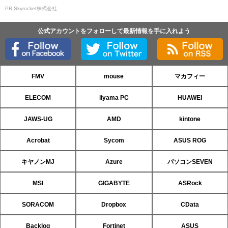
PR Skyrocket株式会社
公式アカウントをフォローして最新情報を手に入れよう
FMV
mouse
マカフィー
ELECOM
iiyama PC
HUAWEI
JAWS-UG
AMD
kintone
Acrobat
Sycom
ASUS ROG
キヤノンMJ
Azure
パソコンSEVEN
MSI
GIGABYTE
ASRock
SORACOM
Dropbox
CData
Backlog
Fortinet
ASUS