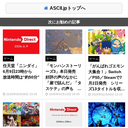
ASCII.jpトップへ
次にお勧めの記事
ゲーム
ゲーム
ゲーム
任天堂「ニンダイ」
「モンハンストーリ
「がんばれゴエモン
6月9日23時から
ーズ3」本日発売
大集合！」Switch
放送時間は“約50分”
好評の声のなかに
／PS5／Steamで7
「崖で詰んだ」「タ
月2日発売 シリー
スケテ」の声も 安
ズ13タイトルを収録
心して登れるから！
した復刻版
2026年06月08日 23:30
2026年03月13日 16:45
2026年02月06日 12:15