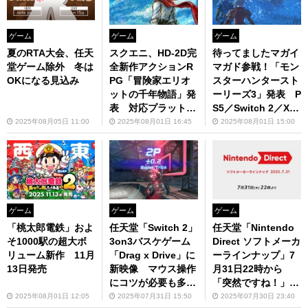
ゲーム
ゲーム
ゲーム
夏のRTA大会、任天
スクエニ、HD-2D完
待ってましたマガイ
堂ゲーム除外 冬は
全新作アクションR
マガド参戦！「モン
OKになる見込み
PG「冒険家エリオ
スターハンタースト
ットの千年物語」発
ーリーズ3」発表 P
表 対応プラットフ
S5／Switch 2／Xb
ォームはPS5／Swit
ox Series X|S／Ste
2025年08月05日 11:00
2025年08月01日 16:45
2025年08月01日 15:00
ch 2／Xbox Series
amで2026年の発売
X|S／Steam
を目指す
ゲーム
ゲーム
ゲーム
「桃太郎電鉄」およ
任天堂「Switch 2」
任天堂「Nintendo
そ1000駅の超大ボ
3on3バスケゲーム
Direct ソフトメーカ
リューム新作 11月
「Drag x Drive」に
ーラインナップ」7
13日発売
新映像 マウス操作
月31日22時から
にコツが必要も多彩
「突然ですね！」
なトリックが楽しめ
「ニンダイが楽しみ
2025年08月01日 12:05
2025年07月31日 15:50
2025年07月30日 23:40