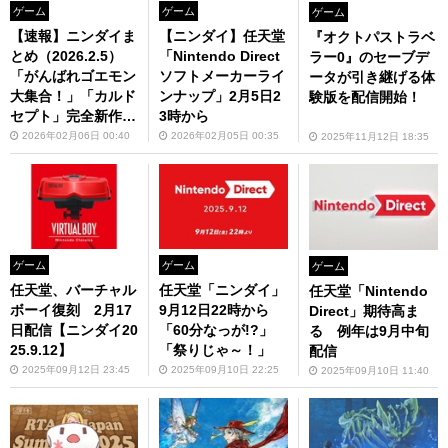
ゲーム
ゲーム
ゲーム
【速報】ニンダイま
【ニンダイ】任天堂
『オクトパストラベ
とめ（2026.2.5）
「Nintendo Direct
ラー0』のセーブデ
「がんばれゴエモン
ソフトメーカーライ
ータが引き継げる体
大集合！」「カルド
ンナップ」2月5日2
験版を配信開始！
セプト」完全新作が
3時から
発表
2026年02月06日 00:40
2026年02月05日 00:35
2025年11月12日 18:35
ゲーム
ゲーム
ゲーム
任天堂、バーチャル
任天堂「ニンダイ」
任天堂「Nintendo
ボーイ復刻 2月17
9月12日22時から
Direct」期待高ま
日配信【ニンダイ20
「60分なっが!?」
る 例年は9月中旬
25.9.12】
「祭りじゃ～！」
配信
2025年09月12日 23:45
2025年09月10日 22:25
2025年09月10日 11:40