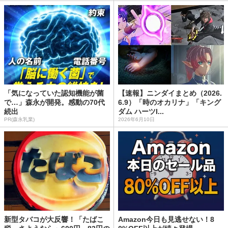
「気になっていた認知機能が菌
【速報】ニンダイまとめ（2026.
で…」森永が開発。感動の70代
6.9）「時のオカリナ」「キング
続出
ダム ハーツI...
PR(森永乳業)
2026年6月10日
新型タバコが大反響！「たばこ
Amazon今日も見逃せない！8