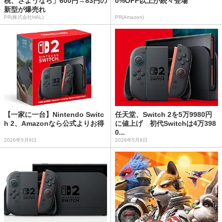
税、さようなら」600円→83円の
0%OFF以上が続々登場
新型が爆売れ
PR(株式会社HAL)
PR(Amazon)
【一家に一台】Nintendo Switc
任天堂、Switch 2を5万9980円
h 2、Amazonなら公式よりお得
に値上げ 初代Switchは4万398
0...
2026年5月9日
2026年5月8日