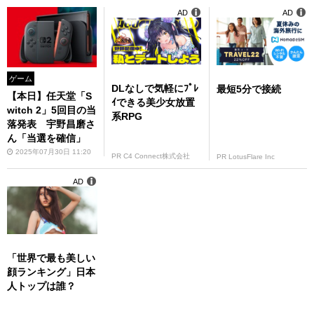
そう！ 8月14日発
で眠れなくなった」
AD
AD
売
ゲーム
DLなしで気軽にﾌﾟﾚ
最短5分で接続
【本日】任天堂「S
ｲできる美少女放置
witch 2」5回目の当
系RPG
落発表 宇野昌磨さ
ん「当選を確信」
2025年07月30日 11:20
PR C4 Connect株式会社
PR LotusFlare Inc
AD
「世界で最も美しい
顔ランキング」日本
人トップは誰？