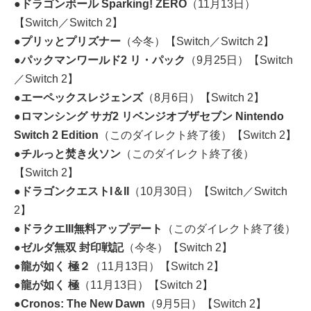
●ドラゴンボール Sparking! ZERO
（11月13日）
【Switch／Switch 2】
●プリッとプリズナー
（今冬）【Switch／Switch 2】
●パックマンワールド2 リ・パック
（9月25日）【Switch
／Switch 2】
●エーペックスレジェンズ
（8月6日）【Switch 2】
●ロマンシング サガ2 リベンジオブザセブン Nintendo
Switch 2 Edition
（このダイレクト終了後）【Switch 2】
●チルっと焚き火ソン
（このダイレクト終了後）
【Switch 2】
●ドラゴンクエストI＆II
（10月30日）【Switch／Switch
2】
●ドラクエIII無料アップデート
（このダイレクト終了後）
●ゼルダ無双 封印戦記
（今冬）【Switch 2】
●龍が如く 極２
（11月13日）【Switch 2】
●龍が如く 極
（11月13日）【Switch 2】
●Cronos: The New Dawn
（9月5日）【Switch 2】