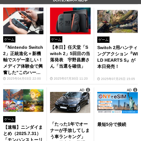
ゲーム
ゲーム
ゲーム
「Nintendo Switch
【本日】任天堂「S
Switch 2用ハンティ
2」正統進化＋新機
witch 2」5回目の当
ングアクション『WI
軸でスゲー楽しい！
落発表 宇野昌磨さ
LD HEARTS S』が
メディア体験会で興
ん「当選を確信」
本日発売！
奮した“このハード
でしか味わえない面
2025年04月03日 22:00
2025年07月30日 11:20
2025年07月25日 15:05
白さ”
AD
AD
ゲーム
「たった1年でオー
最短5分で接続
【速報】ニンダイま
ナーが手放してしま
とめ（2025.7.31）
う車ランキング」
「モンハンストーリ