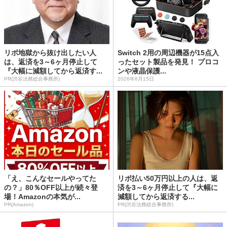
リボ地獄から抜け出したい人
Switch 2用の周辺機器が15点入
は、返済を3～6ヶ月停止して
ったセット製品を発見！ プロコ
『大幅に減額してから返済す...
ンや液晶保護...
PR(渋谷法務総合事務所)
2026年6月15日
「え、こんなセールやってた
リボ払い50万円以上の人は、返
の？」80％OFF以上が続々登
済を3～6ヶ月停止して『大幅に
場！Amazonの本気が...
減額してから返済する...
PR(Amazon)
PR(渋谷法務総合事務所)