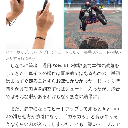
バニーホップ。ジャンプしてシュートしたり、相手のシュートを防い
だりする時に使う
ちなみに筆者、過日のSwitch 2体験会で本作の試遊を
してきた。車イスの操作は直感的ではあるものの、最初
は
まっすぐ走ることすらおぼつかなかった
。じっくり時
間をかけて向きを調整すればシュートも入ったが、試合
ではそんな暇があるわけもなく無念の結果に。
また、夢中になってヒートアップして来るとJoy-Con
2の滑らせ方が強引になり、
「ガッガッ」
と音がなりそ
うなくらい力が入ってしまったことも。硬いテーブルで