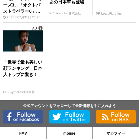
あの日本車も登場
ーズ3」「オクトパ
ストラベラー0」新
PR Skyrocket株式会社
PR LotusFlare Inc
作発表で生きる希望
2025年07月31日 23:25
ができた!!
AD
「世界で最も美しい
顔ランキング」日本
人トップに驚き！
PR Skyrocket株式会社
公式アカウントをフォローして最新情報を手に入れよう
FMV
mouse
マカフィー