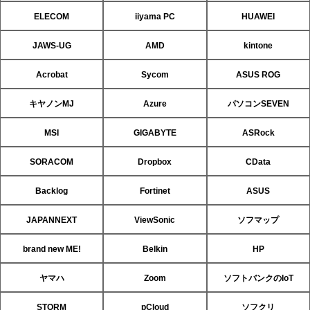
ELECOM
iiyama PC
HUAWEI
JAWS-UG
AMD
kintone
Acrobat
Sycom
ASUS ROG
キヤノンMJ
Azure
パソコンSEVEN
MSI
GIGABYTE
ASRock
SORACOM
Dropbox
CData
Backlog
Fortinet
ASUS
JAPANNEXT
ViewSonic
ソフマップ
brand new ME!
Belkin
HP
ヤマハ
Zoom
ソフトバンクのIoT
STORM
pCloud
ソフクリ