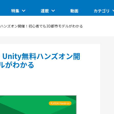
特集
連載
動画
カテゴリ
ートアップ
グローバルイベントピックアップ
このスタートアップに聞きたい
IoT/ハード
ty無料ハンズオン開催！初心者でも3D都市モデルがわかる
TUP
日本で核融合は産業になるのか。商用化の条件とは
ASCII STARTUP ライトニングトーク
地域
埼玉県のイノベーション創出拠点「渋沢MIX」
JID 2025 by ASCII STARTUP
VR
 Unity無料ハンズオン開
催の分散型ス
SusHi Tech Tokyo 2026で見えた実装フェーズの技
践ガイド
ASCII STARTUP ACADEMY
術
飲食
ルがわかる