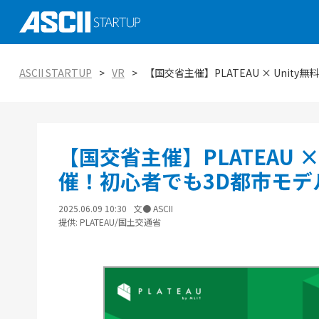
社会実装に向けた研究、技術 大学発スタ
ASCII STARTUP イベントピックアップ
がつくる未来を知る
AI
ASCII STARTUP
VR
【国交省主催】PLATEAU × Uni
ASCII STARTUP特別編集版「ASCII STAR
ASCII STARTUP TechDay 2025
tabloid」
金融
エコシステムの潮流
ASCII STARTUP 今週のイチオシ！
環境
【国交省主催】PLATEAU ×
ViennaUP、オーストリア・ウィーン開
オープンイノベーション入門：手引きと実
タートアップフェス
教育
催！初心者でも3D都市モデ
2025.06.09 10:30
文● ASCII
提供: PLATEAU/国土交通省