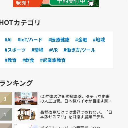
HOTカテゴリ
#AI
#IoT/ハード
#医療健康
#金融
#地域
#スポーツ
#環境
#VR
#働き方/ツール
#教育
#飲食
#起業家教育
ランキング
CO中毒の注射型解毒薬、ダチョウ由来
1
の人工血管。日本発バイオが目指す新し
い治療
品種改良だけでは世界で売れない。「日
2
本版ゼスプリ」を目指す農業モデル
ボイスレコーダーの音声データを