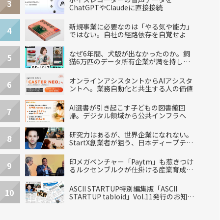
3
ChatGPTやClaudeに直接接続
新規事業に必要なのは「やる気や能力」
4
ではない。自社の経路依存を自覚せよ
なぜ6年間、犬版が出なかったのか。飼
5
猫6万匹のデータ所有企業が満を持して
出した“犬用”「うちの子」の首輪
オンラインアシスタントからAIアシスタ
6
ントへ。業務自動化と共生する人の価値
AI選書が引き起こす子どもの図書館回
7
帰。デジタル領域から公共インフラへ
研究力はあるが、世界企業になれない。
8
StartX創業者が狙う、日本ディープテッ
クの再設計
印メガベンチャー「Paytm」も惹きつけ
9
るルクセンブルクが仕掛ける産業育成エ
コシステム
ASCII STARTUP特別編集版「ASCII
10
STARTUP tabloid」Vol.11発行のお知ら
せ