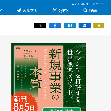
ASCII STARTUPについて
メルマガ
公式X
検索
未来を変える科学技術を追え！大学発の地味推しテ
JID 2026 by ASCII STARTUP
ック
医療健康
STARTUP×知財戦略
羽山友治の【新規事業が動く思考スイッチ】
スポーツ
ICTスタートアップリーグ
マスク・ド・アナライズのスタートアップ！人事！
働き方/ツール
堺市・中百舌鳥の社会課題解決型イノベーション
JAPAN INNOVATION DAY 2024
起業家教育