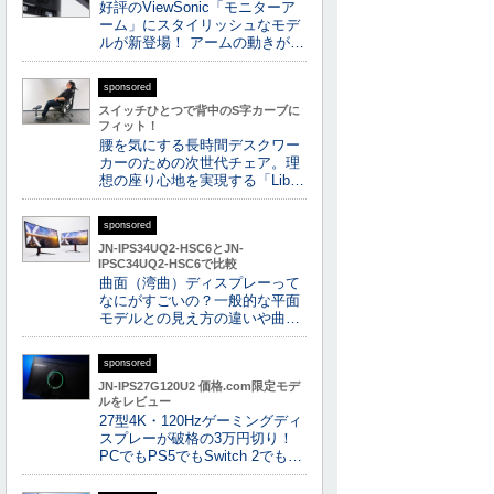
好評のViewSonic「モニターア
ーム」にスタイリッシュなモデ
ルが新登場！ アームの動きが…
sponsored
スイッチひとつで背中のS字カーブに
フィット！
腰を気にする長時間デスクワー
カーのための次世代チェア。理
想の座り心地を実現する「Lib…
sponsored
JN-IPS34UQ2-HSC6とJN-
IPSC34UQ2-HSC6で比較
曲面（湾曲）ディスプレーって
なにがすごいの？一般的な平面
モデルとの見え方の違いや曲…
sponsored
JN-IPS27G120U2 価格.com限定モデ
ルをレビュー
27型4K・120Hzゲーミングディ
スプレーが破格の3万円切り！
PCでもPS5でもSwitch 2でも…