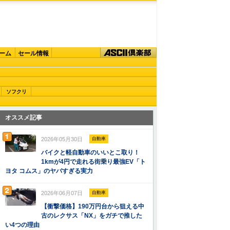
ーム
セール情報
ソフクリ
オススメ記事
2026年05月30日
自動車
バイクと軽自動車のいいとこ取り！
1kmが4円で走れる街乗り最強EV「ト
ヨタ コムス」のヤバすぎる実力
2026年06月07日
自動車
【衝撃価格】190万円台から狙える中
古のレクサス「NX」をガチで推した
い4つの理由