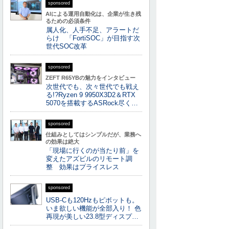
sponsored
AIによる運用自動化は、企業が生き残
るための必須条件
属人化、人手不足、アラートだ
らけ 「FortiSOC」が目指す次
世代SOC改革
sponsored
ZEFT R65YBの魅力をインタビュー
次世代でも、次々世代でも戦え
る!?Ryzen 9 9950X3D2＆RTX
5070を搭載するASRock尽く…
sponsored
仕組みとしてはシンプルだが、業務へ
の効果は絶大
「現場に行くのが当たり前」を
変えたアズビルのリモート調
整 効果はプライスレス
sponsored
USB-Cも120Hzもピボットも。
いま欲しい機能が全部入り！ 色
再現が美しい23.8型ディスプ…