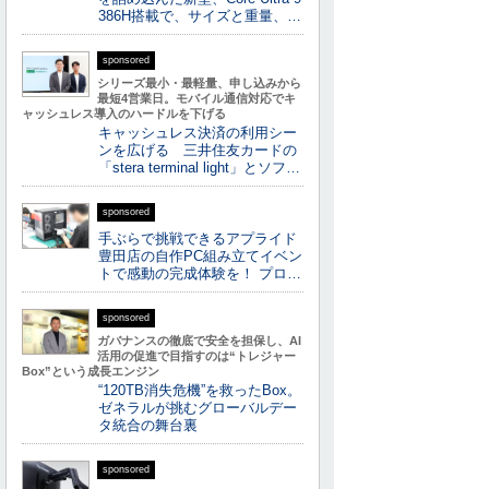
386H搭載で、サイズと重量、…
sponsored
シリーズ最小・最軽量、申し込みから
最短4営業日。モバイル通信対応でキ
ャッシュレス導入のハードルを下げる
キャッシュレス決済の利用シー
ンを広げる 三井住友カードの
「stera terminal light」とソフ…
sponsored
手ぶらで挑戦できるアプライド
豊田店の自作PC組み立てイベン
トで感動の完成体験を！ プロ…
sponsored
ガバナンスの徹底で安全を担保し、AI
活用の促進で目指すのは“トレジャー
Box”という成長エンジン
“120TB消失危機”を救ったBox。
ゼネラルが挑むグローバルデー
タ統合の舞台裏
sponsored