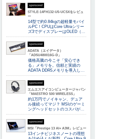
sponsored
STYLE-14FH132-U5-UCSXをレビュ
ー
14型で約0.84kgの超軽量モバイ
ルPC！CPUはCore Ultraシリー
ズ3でディスプレーはOLED（…
sponsored
ADATA（エイデータ）
「AD5U480016G-D」
価格高騰の今こそ「安心でき
る」メモリを。信頼と実績の
ADATA DDR5メモリを導入し…
sponsored
エムエスアイコンピュータージャパン
「MAESTRO 500 WIRELESS」
約1万円でノイキャン、デュア
ル接続ってマジ？ MSIのゲーミ
ングヘッドセットのコスパが…
sponsored
MSI「Prestige 13 AI+ A3M」レビュー
13インチビジネスノートの理想
を詰め込んだ新型、Core Ultra 9