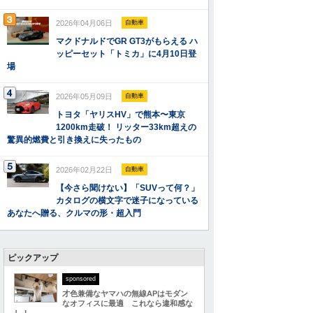
2026年04月06日
自動車
マクドナルドでGR GT3がもらえる ハ
ッピーセット「トミカ」に4月10日登
場
2026年05月09日
自動車
トヨタ「ヤリスHV」で熊本〜東京
1200km走破！ リッター33km超えの
驚異的燃費と引き換えに失ったもの
2026年02月22日
自動車
【今さら聞けない】「SUVって何？」
カタログの横文字で迷子になっている
あなたへ贈る、クルマの形・超入門
ピックアップ
sponsored
才色兼備なヤマハの無線APはモダン
なオフィスに最適 これなら違和感な