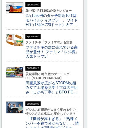
sponsored
JN-MD-IPST101WHDをレビュー
2万1980円のタッチ対応10.1型
モバイルディスプレー、ワイド
HD（1540×720ドット）＆ア…
sponsored
ファミチキ「ファミマ味」も実食
ファミチキの次に売れている商
品が意外！ ファミマ「レジ横」
人気トップ3
sponsored
茨城県龍ヶ崎市産のゲーミング
PC【MADE IN IBARAKI】
田園風景が広がるSTORMの組
み立て工場を見学！プロの早組
み（しかも丁寧）とBTO PC…
sponsored
ビジネスIT環境が大きく変わる中で、
情シスさんの悩みも変化している？
「IT機器が高すぎる」「熟練メ
ンバー不在で分からない」… 情
シスさんの“現場の悩み”をエ…