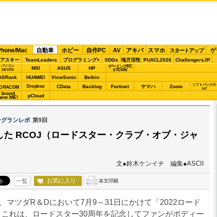
Phone/Mac
自動車
ホビー
自作PC
AV
アキバ
スマホ
ゲ
スタートアップ
アスキー
TeamLeaders
プログラミング+
SDGs
地方活性
PUACL2026
ChallengersJP
パソコン
ゲーミングPC
MSI
ASUS
HP
STORM
SEVEN
ASRock
HUAWEI
ViewSonic
Belkin
ソフトバンクの
Dropbox
CData
Backlog
Fortinet
ヤマハ
Zoom
ORACOM
IoT
brand
pCloud
new ME!
ングランレポ
第9回
した RCOJ（ロードスター・クラブ・オブ・ジャ
文●鈴木ケンイチ 編集●ASCII
お気に入り
一覧
ツダR＆Dにおいて7月9～31日にかけて「2022ロード
した。これは、ロードスター30周年を記念してファンがボディー