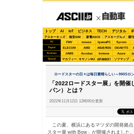
トップ
AI
IoT
ビジネス
TECH
デジタル
i
アスキーキッズ
格安SIM
家電ASCII
アスキーグルメ
週刊
PC
FMV
mouse
iiyamaPC
Sycom
Digital
ELECOM
AMD
ASUS ROG
GIGABYTE
Business
JAWS
Acrobat
kintone
Azure
S
JAPANNEXT
Special
マカフィー
キヤノンMJ
ソフマップ
ロードスターの日々は毎日素晴らしい～990Sロ
「2022ロードスター展」を開催
パン）とは？
2022年11月12日 12時00分更新
この夏、横浜にあるマツダの開発拠点、マ
スター展 with Bow」が開催されま