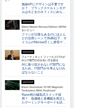
し！
無線APにデザインは不要です
か？ ブラックスケルトンモデ
ルは今どきのオフィスにめち…
sponsored
Silent Master Noctua Edition X870A
をレビュー
ファンが12基もあるのにほとん
どの活用シーンで35dB以下、サ
イコムのNoctua尽くし静音ゲ…
sponsored
フォーティネット フィールドCTOが
AIとIT部門の付き合い方を語る
AIに振り回されないIT部門にな
るため、IT部門が今考えなけれ
ばならないこと
sponsored
Razer Huntsman V3 HE Magnetic
Tenkeyless 8kHz Keyboard
Razer初の磁気式スイッチ採
用？ 低価格と多機能を両立し
たゲーミングキーボードを試…