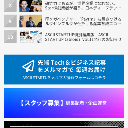
研究力はあるが、世界企業になれない。
8
StartX創業者が狙う、日本ディープテック
の再設計
印メガベンチャー「Paytm」も惹きつける
9
ルクセンブルクが仕掛ける産業育成エコシ
ステム
ASCII STARTUP特別編集版「ASCII
10
STARTUP tabloid」Vol.11発行のお知らせ