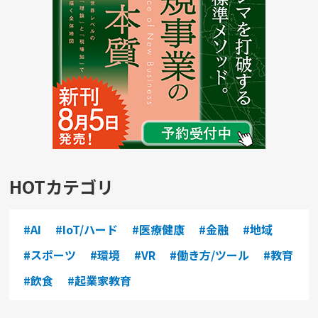
HOTカテゴリ
#AI
#IoT/ハード
#医療健康
#金融
#地域
#スポーツ
#環境
#VR
#働き方/ツール
#教育
#飲食
#起業家教育