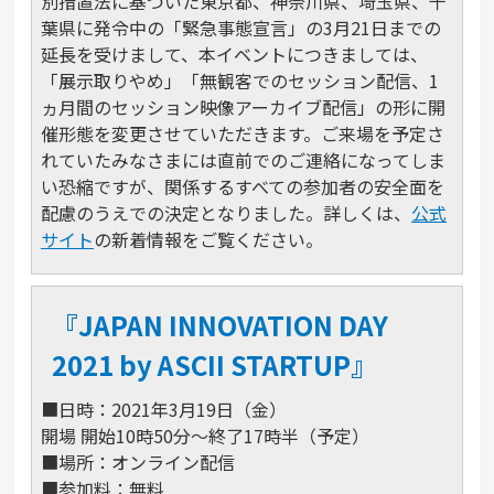
別措置法に基づいた東京都、神奈川県、埼玉県、千
葉県に発令中の「緊急事態宣言」の3月21日までの
延長を受けまして、本イベントにつきましては、
「展示取りやめ」「無観客でのセッション配信、1
ヵ月間のセッション映像アーカイブ配信」の形に開
催形態を変更させていただきます。ご来場を予定さ
れていたみなさまには直前でのご連絡になってしま
い恐縮ですが、関係するすべての参加者の安全面を
配慮のうえでの決定となりました。詳しくは、
公式
サイト
の新着情報をご覧ください。
『JAPAN INNOVATION DAY
2021 by ASCII STARTUP』
■日時：2021年3月19日（金）
開場 開始10時50分～終了17時半（予定）
■場所：オンライン配信
■参加料：無料