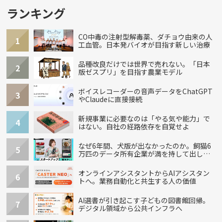
ランキング
CO中毒の注射型解毒薬、ダチョウ由来の人
1
工血管。日本発バイオが目指す新しい治療
品種改良だけでは世界で売れない。「日本
2
版ゼスプリ」を目指す農業モデル
ボイスレコーダーの音声データをChatGPT
3
やClaudeに直接接続
新規事業に必要なのは「やる気や能力」で
4
はない。自社の経路依存を自覚せよ
なぜ6年間、犬版が出なかったのか。飼猫6
5
万匹のデータ所有企業が満を持して出し
た“犬用”「うちの子」の首輪
オンラインアシスタントからAIアシスタン
6
トへ。業務自動化と共生する人の価値
AI選書が引き起こす子どもの図書館回帰。
7
デジタル領域から公共インフラへ