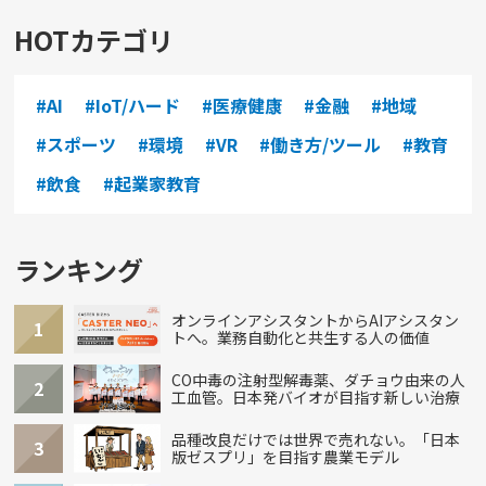
HOTカテゴリ
#AI
#IoT/ハード
#医療健康
#金融
#地域
#スポーツ
#環境
#VR
#働き方/ツール
#教育
#飲食
#起業家教育
ランキング
オンラインアシスタントからAIアシスタン
1
トへ。業務自動化と共生する人の価値
CO中毒の注射型解毒薬、ダチョウ由来の人
2
工血管。日本発バイオが目指す新しい治療
品種改良だけでは世界で売れない。「日本
3
版ゼスプリ」を目指す農業モデル