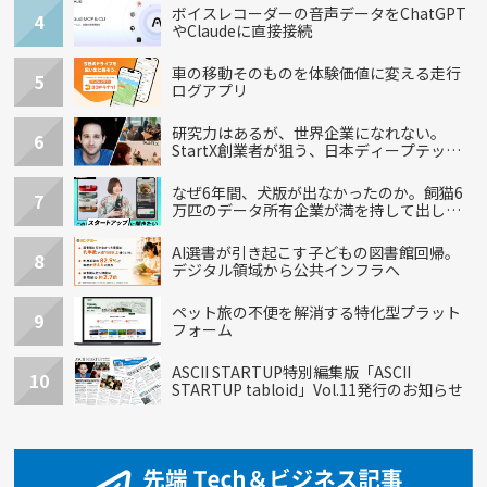
ボイスレコーダーの音声データをChatGPT
4
やClaudeに直接接続
車の移動そのものを体験価値に変える走行
5
ログアプリ
研究力はあるが、世界企業になれない。
6
StartX創業者が狙う、日本ディープテック
の再設計
なぜ6年間、犬版が出なかったのか。飼猫6
7
万匹のデータ所有企業が満を持して出し
た“犬用”「うちの子」の首輪
AI選書が引き起こす子どもの図書館回帰。
8
デジタル領域から公共インフラへ
ペット旅の不便を解消する特化型プラット
9
フォーム
ASCII STARTUP特別編集版「ASCII
10
STARTUP tabloid」Vol.11発行のお知らせ