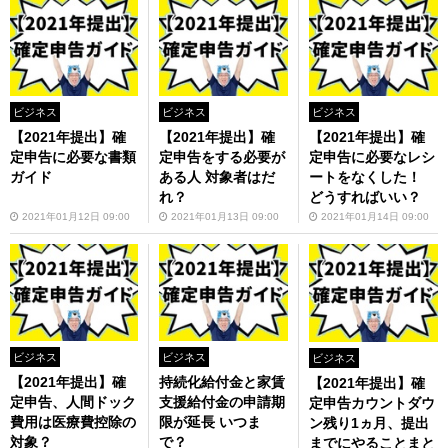
ビジネス
ビジネス
ビジネス
【2021年提出】確
【2021年提出】確
【2021年提出】確
定申告に必要な書類
定申告をする必要が
定申告に必要なレシ
ガイド
ある人 対象者はだ
ートをなくした！
れ？
どうすればいい？
2021年01月12日 09:00
2021年01月13日 09:00
2021年01月14日 09:00
ビジネス
ビジネス
ビジネス
【2021年提出】確
持続化給付金と家賃
【2021年提出】確
定申告、人間ドック
支援給付金の申請期
定申告カウントダウ
費用は医療費控除の
限が延長 いつま
ン残り1ヵ月、提出
対象？
で？
までにやることまと