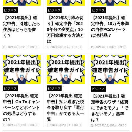
ビジネス
ビジネス
ビジネス
【2021年提出】確
【2021年3月締め切
【2021年提出】確
定申告、引越したら
り】確定申告「202
定申告、10万円未満
住所はどっちを書
0年分の変更点」10
の自作PCのパーツ
く？
万円節税する方法と
は消耗品？
は
2021年01月28日 09:00
2021年01月29日 11:00
2021年01月30日 09:00
ビジネス
ビジネス
ビジネス
【2021年提出 確定
【2021年提出 確定
【2021年提出】確
申告】Go Toキャン
申告】払い過ぎた税
定申告のワザ「経費
ペーンなどポイント
金を取り戻す「還付
にできるモノ」「で
の処理はどうする
申告」ができる人一
きないモノ」基準
の？
覧
は？
2021年01月31日 09:00
2021年02月01日 09:00
2021年02月02日 09:00