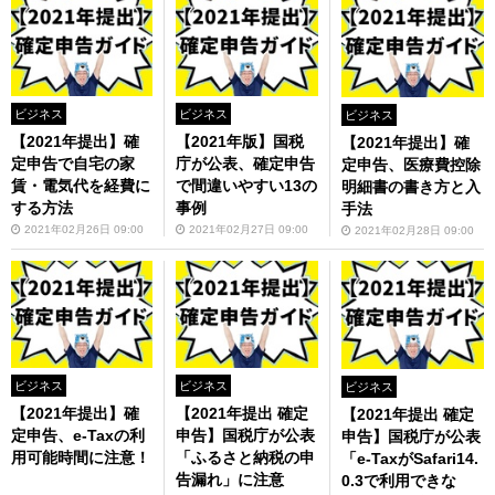
ビジネス
ビジネス
ビジネス
【2021年提出】確
【2021年版】国税
【2021年提出】確
定申告で自宅の家
庁が公表、確定申告
定申告、医療費控除
賃・電気代を経費に
で間違いやすい13の
明細書の書き方と入
する方法
事例
手法
2021年02月26日 09:00
2021年02月27日 09:00
2021年02月28日 09:00
ビジネス
ビジネス
ビジネス
【2021年提出】確
【2021年提出 確定
【2021年提出 確定
定申告、e-Taxの利
申告】国税庁が公表
申告】国税庁が公表
用可能時間に注意！
「ふるさと納税の申
「e-TaxがSafari14.
告漏れ」に注意
0.3で利用できな