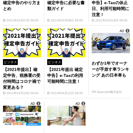
確定申告のやり方ま
確定申告に必要な書
申告】e-Taxの休止
とめ
類ガイド
日、利用可能時間に
注意！
2021年03月07日 09:00
2021年03月08日 09:00
2021年03月19日 09:00
AD
ビジネス
ビジネス
わずか1年でオーナ
ーが手放す車ランキ
【2021年提出】確
【2021年提出 確定
ング あの日本車も
定申告、税務署の受
申告】e-Taxの利用
付時間はコロナ禍で
可能時間に注意！
変更ある？
PR Skyrocket株式会社
2021年04月10日 09:00
2021年04月12日 09:00
AD
AD