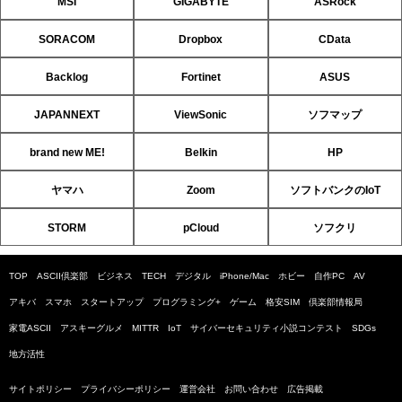
MSI
GIGABYTE
ASRock
SORACOM
Dropbox
CData
Backlog
Fortinet
ASUS
JAPANNEXT
ViewSonic
ソフマップ
brand new ME!
Belkin
HP
ヤマハ
Zoom
ソフトバンクのIoT
STORM
pCloud
ソフクリ
TOP
ASCII倶楽部
ビジネス
TECH
デジタル
iPhone/Mac
ホビー
自作PC
AV
アキバ
スマホ
スタートアップ
プログラミング+
ゲーム
格安SIM
倶楽部情報局
家電ASCII
アスキーグルメ
MITTR
IoT
サイバーセキュリティ小説コンテスト
SDGs
地方活性
サイトポリシー
プライバシーポリシー
運営会社
お問い合わせ
広告掲載