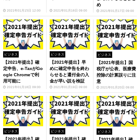
め
2021年01月15日 12:00
2021年01月16日 09:00
2021年01月17日 09:00
ビジネス
ビジネス
ビジネス
【2021年提出】確
【2021年提出】早
【2021年提出】国
定申告、e-TaxがGo
めに確定申告を終わ
税庁が公表、医療費
ogle Chromeで利
らせると還付金の入
控除の計算誤りに注
用可能に
金が早い説を検証
意
2021年01月18日 09:00
2021年01月19日 09:00
2021年01月20日 09:00
ビジネス
ビジネス
ビジネス
【2021年提出】確
【2021年提出】確
【2021年提出】確