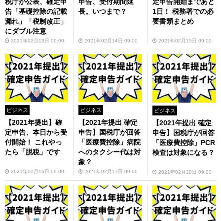
税庁が公表、確定申
申告、受付期間延
定申告開始まであと
告「基礎控除の記載
長。いつまで？
1日！ 税務署での必
漏れ」「税制改正」
要書類まとめ
にダブル注意
2021年02月13日 09:00
2021年02月14日 09:00
2021年02月15日 09:00
ビジネス
ビジネス
ビジネス
【2021年提出】確
【2021年提出 確定
【2021年提出 確定
定申告、本日から受
申告】国税庁が回答
申告】国税庁が回答
付開始！ これやっ
「医療費控除」病院
「医療費控除」PCR
たら「脱税」です
へのタクシー代は対
検査は対象になる？
象？
2021年02月16日 09:00
2021年02月17日 09:00
2021年02月18日 09:00