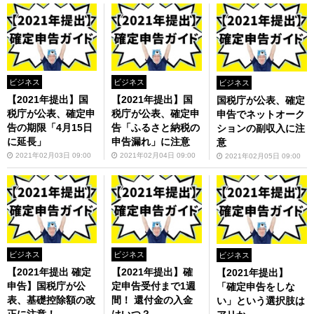
ビジネス
ビジネス
ビジネス
【2021年提出】国
【2021年提出】国
国税庁が公表、確定
税庁が公表、確定申
税庁が公表、確定申
申告でネットオーク
告の期限「4月15日
告「ふるさと納税の
ションの副収入に注
に延長」
申告漏れ」に注意
意
2021年02月03日 09:00
2021年02月04日 09:00
2021年02月05日 09:00
ビジネス
ビジネス
ビジネス
【2021年提出 確定
【2021年提出】確
【2021年提出】
申告】国税庁が公
定申告受付まで1週
「確定申告をしな
表、基礎控除額の改
間！ 還付金の入金
い」という選択肢は
正に注意！
はいつ？