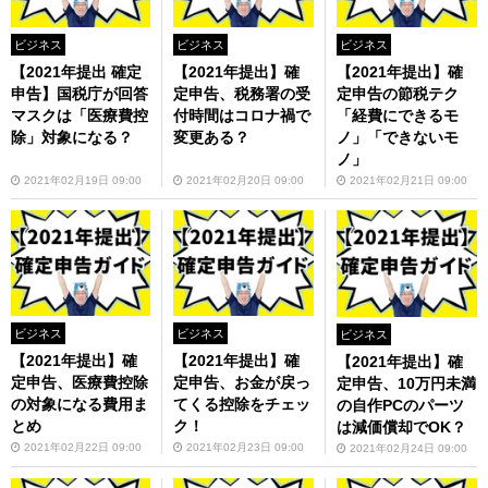
ビジネス
ビジネス
ビジネス
【2021年提出 確定
【2021年提出】確
【2021年提出】確
申告】国税庁が回答
定申告、税務署の受
定申告の節税テク
マスクは「医療費控
付時間はコロナ禍で
「経費にできるモ
除」対象になる？
変更ある？
ノ」「できないモ
ノ」
2021年02月19日 09:00
2021年02月20日 09:00
2021年02月21日 09:00
ビジネス
ビジネス
ビジネス
【2021年提出】確
【2021年提出】確
【2021年提出】確
定申告、医療費控除
定申告、お金が戻っ
定申告、10万円未満
の対象になる費用ま
てくる控除をチェッ
の自作PCのパーツ
とめ
ク！
は減価償却でOK？
2021年02月22日 09:00
2021年02月23日 09:00
2021年02月24日 09:00