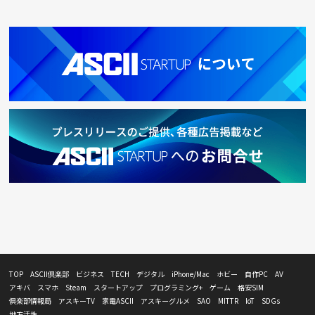
TOP
ASCII倶楽部
ビジネス
TECH
デジタル
iPhone/Mac
ホビー
自作PC
AV
アキバ
スマホ
Steam
スタートアップ
プログラミング+
ゲーム
格安SIM
倶楽部情報局
アスキーTV
家電ASCII
アスキーグルメ
SAO
MITTR
IoT
SDGs
地方活性