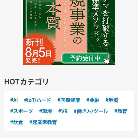
HOTカテゴリ
#AI
#IoT/ハード
#医療健康
#金融
#地域
#スポーツ
#環境
#VR
#働き方/ツール
#教育
#飲食
#起業家教育