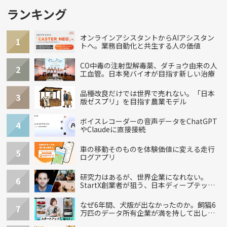
ランキング
オンラインアシスタントからAIアシスタン
1
トへ。業務自動化と共生する人の価値
CO中毒の注射型解毒薬、ダチョウ由来の人
2
工血管。日本発バイオが目指す新しい治療
品種改良だけでは世界で売れない。「日本
3
版ゼスプリ」を目指す農業モデル
ボイスレコーダーの音声データをChatGPT
4
やClaudeに直接接続
車の移動そのものを体験価値に変える走行
5
ログアプリ
研究力はあるが、世界企業になれない。
6
StartX創業者が狙う、日本ディープテック
の再設計
なぜ6年間、犬版が出なかったのか。飼猫6
7
万匹のデータ所有企業が満を持して出し
た“犬用”「うちの子」の首輪