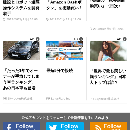
建設とロボット遠隔
「Amazon Dashボ
動買い」〈目次〉
操作システムを開発
タン」を衝動買い！
着手
2017年07月21日 08:00
2017年01月11日 12:00
2008年05月07日 00:00
AD
AD
AD
「たった1年でオー
最短5分で接続
「世界で最も美しい
ナーが手放してしま
顔ランキング」日本
う車ランキング」
人トップは誰？
あの日本車も登場
PR Skyrocket株式会社
PR LotusFlare Inc
PR Skyrocket株式会社
公式アカウントをフォローして最新情報を手に入れよう