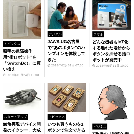
デジタル
スマホ
JAWS-UG名古屋
どんな機器もIoT化
トピックス
で"あのボタン”のハ
する離れた場所から
照明の遠隔操作
ンズオンを体験して
ボタンを押せる指ロ
用“指ロボット”を
きた
ボットが発売中
「SwitchBot」に買
2019年02月01日 07:00
2018年05月11日 10:00
い換え
2019年10月24日 12:00
スタートアップ
トピックス
触角再現デバイス開
いつも買うものを1
ビジネス
発のイクシー、大成
ボタンで注文できる
T教授の「戦略的衝