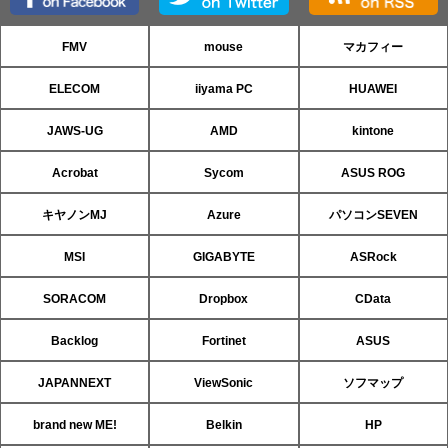
FMV
mouse
マカフィー
ELECOM
iiyama PC
HUAWEI
JAWS-UG
AMD
kintone
Acrobat
Sycom
ASUS ROG
キヤノンMJ
Azure
パソコンSEVEN
MSI
GIGABYTE
ASRock
SORACOM
Dropbox
CData
Backlog
Fortinet
ASUS
JAPANNEXT
ViewSonic
ソフマップ
brand new ME!
Belkin
HP