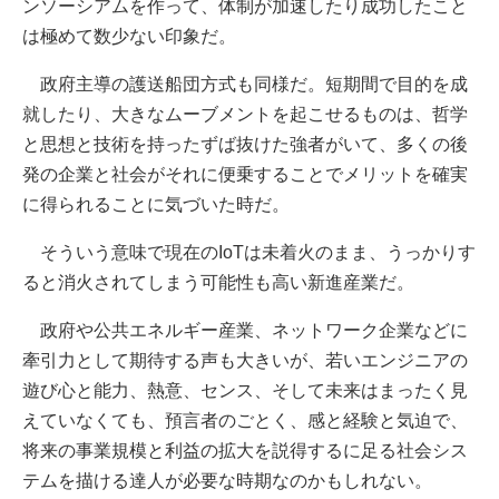
ンソーシアムを作って、体制が加速したり成功したこと
は極めて数少ない印象だ。
政府主導の護送船団方式も同様だ。短期間で目的を成
就したり、大きなムーブメントを起こせるものは、哲学
と思想と技術を持ったずば抜けた強者がいて、多くの後
発の企業と社会がそれに便乗することでメリットを確実
に得られることに気づいた時だ。
そういう意味で現在のIoTは未着火のまま、うっかりす
ると消火されてしまう可能性も高い新進産業だ。
政府や公共エネルギー産業、ネットワーク企業などに
牽引力として期待する声も大きいが、若いエンジニアの
遊び心と能力、熱意、センス、そして未来はまったく見
えていなくても、預言者のごとく、感と経験と気迫で、
将来の事業規模と利益の拡大を説得するに足る社会シス
テムを描ける達人が必要な時期なのかもしれない。