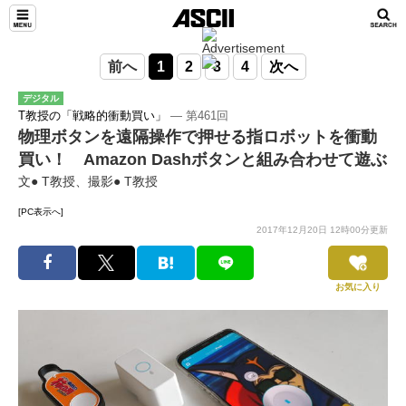
前へ
1
2
3
4
次へ
デジタル
T教授の「戦略的衝動買い」
― 第461回
物理ボタンを遠隔操作で押せる指ロボットを衝動
買い！ Amazon Dashボタンと組み合わせて遊ぶ
文● T教授、撮影● T教授
[PC表示へ]
2017年12月20日 12時00分更新
お気に入り