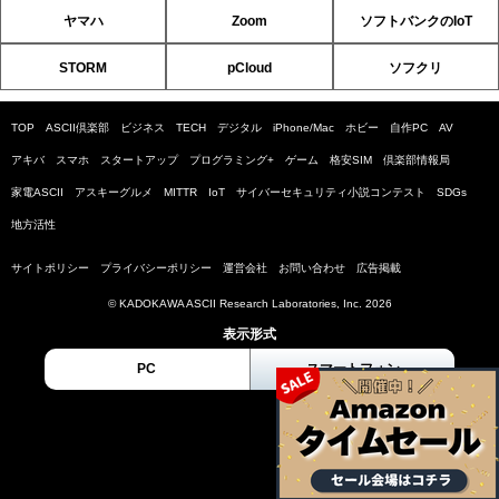
ヤマハ
Zoom
ソフトバンクのIoT
STORM
pCloud
ソフクリ
TOP
ASCII倶楽部
ビジネス
TECH
デジタル
iPhone/Mac
ホビー
自作PC
AV
アキバ
スマホ
スタートアップ
プログラミング+
ゲーム
格安SIM
倶楽部情報局
家電ASCII
アスキーグルメ
MITTR
IoT
サイバーセキュリティ小説コンテスト
SDGs
地方活性
サイトポリシー
プライバシーポリシー
運営会社
お問い合わせ
広告掲載
© KADOKAWA ASCII Research Laboratories, Inc. 2026
表示形式
PC
スマートフォン