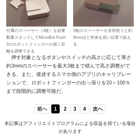
付属のスペーサー（3枚）を必要
3枚のスペーサーを全部使うと約
数量スタックしてMicroBot Push
9mmほど本体を高い位置で扱え
2のロボットフィンガーの届く距
る
離を調整できる
押す対象となるボタンやスイッチの高さに応じて厚さ
約3mmのスペーサーを最大3枚まで積んで高さ調整がで
きる。また、後述するスマホ側のアプリのキャリブレー
ションで、ロボットフィンガーの出っ張りを20～100％
まで段階的に調整可能だ。
前へ
1
2
3
4
次へ
本記事はアフィリエイトプログラムによる収益を得ている場合
があります