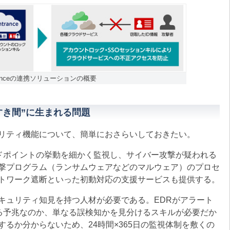
 Entranceの連携ソリューションの概要
“すき間”に生まれる問題
ュリティ機能について、簡単におさらいしておきたい。
ドポイントの挙動を細かく監視し、サイバー攻撃が疑われる
撃プログラム（ランサムウェアなどのマルウェア）のプロセ
トワーク遮断といった初動対応の支援サービスも提供する。
ュリティ知見を持つ人材が必要である。EDRがアラート
がる予兆なのか、単なる誤検知かを見分けるスキルが必要だか
るか分からないため、24時間×365日の監視体制を敷くの