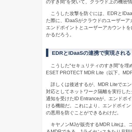
のすき間”を突いて、クラウド上の機密
こうした攻撃を防ぐには、EDRとIDa
た際に、IDaaSがクラウドのユーザー
エンドポイントとユーザーアカウントを
かるだろう。
EDRとIDaaSの連携で実現さ
こうした“セキュリティのすき間”を埋
ESET PROTECT MDR Lite（以下、
詳しくは後述するが、MDR Liteで
対応としてネットワーク隔離を実行したタイ
通知を受けたID Entranceが、エ
ける機能だ。これにより、エンドポイン
の悪用を防ぐことができるわけだ。
キヤノンMJが販売するMDR Lite
るMDRである。1ライセンスあたり月額換