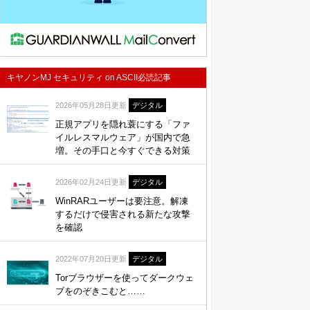
キヤノンMJ セキュリティ on ASCII必読記事
2026年05月28日更新
デジタル
正規アプリを隠れ蓑にする「ファ
イルレスマルウェア」が国内で急
増。その手口と今すぐできる対策
2026年02月24日更新
デジタル
WinRARユーザーは要注意。解凍
するだけで侵害される新たな攻撃
を確認
2022年07月20日更新
デジタル
Torブラウザーを使ってダークウェ
ブをのぞきこむと……