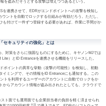
情報を盗みだそうとする攻撃は増えつつあるという。
aSを連携させて、EDRがエンドポイントへの攻撃を検知し
アカウントを自動でロックする仕組みが有効だろう。ただし、
ひも付けて一件ずつ登録する必要があれば、作業に手間がか
れる「セキュリティの強化」とは
め、対策をさらに強固なものにするために、キヤノンMJでは
MDR Lite）とID Entranceを連携させる機能をリリースした。
エンドポイントの異常な挙動（攻撃の可能性）を検知し、初動
ミングで、その情報をID Entranceにも通知する。この
ンドポイントを利用するユーザーのアカウントに自動でロックをか
トからアカウント情報が盗み出されたとしても、クラウドで
は、コスト面でも運用面でも企業担当者の負担を軽く済ませられ
※注
算で1000円程度
で導入できて、EDRのソフトウェア