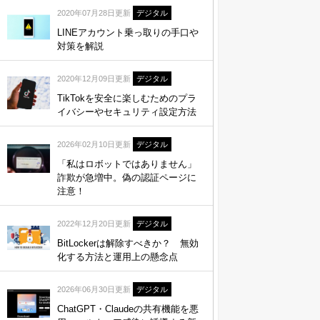
2020年07月28日更新
デジタル
LINEアカウント乗っ取りの手口や
対策を解説
2020年12月09日更新
デジタル
TikTokを安全に楽しむためのプラ
イバシーやセキュリティ設定方法
2026年02月10日更新
デジタル
「私はロボットではありません」
詐欺が急増中。偽の認証ページに
注意！
2022年12月20日更新
デジタル
BitLockerは解除すべきか？ 無効
化する方法と運用上の懸念点
2026年06月30日更新
デジタル
ChatGPT・Claudeの共有機能を悪