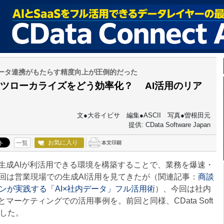
データ連携がもたらす精度向上が圧倒的だった
ツローカライズをどう効率化？ AI活用のリア
大谷イビサ 編集●ASCII 写真●曽根田元
提供: CData Software Japan
お気に入り
一覧
データを生成AIが利活用できる環境を構築することで、業務を爆速・
apan。前回は営業現場での生成AI活用を見てきたが（関連記事：
商談
ンが実践する「AI×社内データ」フル活用術
）、今回は社内
ーケティングでの活用事例を。前回と同様、CData Soft
いした。