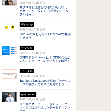
2026年05月08日
更新
商談準備と後処理の時間が6分の1に！
営業マンが実践する「AI×社内データ」
フル活用術
デジタル
2026年05月27日
更新
2026年の今あえてODBCでSAPに接続
する方法
デジタル
2024年10月24日
更新
ODBCドライバーとは？ ODBCの仕組
みからドライバーの使い方まで解説！
デジタル
2025年03月18日
更新
Tabeleau Desktopの接続は「データソ
ースの置換」で簡単に変更できる
sponsored
2025年07月29日
更新
目指せマネーボール さくらインター
ネットの現場が始めたデータドリブン