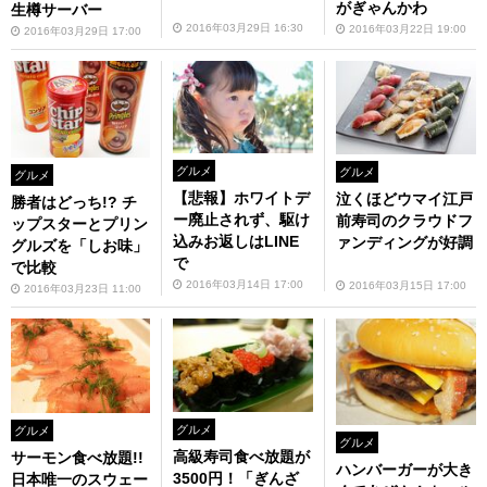
がぎゃんかわ
生樽サーバー
2016年03月29日 16:30
2016年03月22日 19:00
2016年03月29日 17:00
グルメ
グルメ
グルメ
【悲報】ホワイトデ
泣くほどウマイ江戸
勝者はどっち!? チ
ー廃止されず、駆け
前寿司のクラウドフ
ップスターとプリン
込みお返しはLINE
ァンディングが好調
グルズを「しお味」
で
で比較
2016年03月14日 17:00
2016年03月15日 17:00
2016年03月23日 11:00
グルメ
グルメ
グルメ
高級寿司食べ放題が
サーモン食べ放題!!
ハンバーガーが大き
3500円！「ぎんざ
日本唯一のスウェー