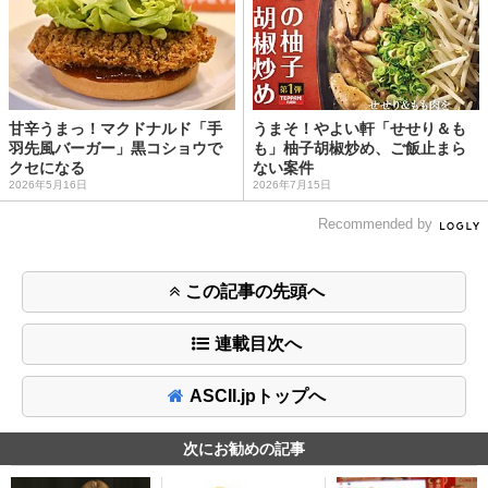
甘辛うまっ！マクドナルド「手
うまそ！やよい軒「せせり＆も
羽先風バーガー」黒コショウで
も」柚子胡椒炒め、ご飯止まら
クセになる
ない案件
2026年5月16日
2026年7月15日
Recommended by
この記事の先頭へ
連載目次へ
ASCII.jpトップへ
次にお勧めの記事