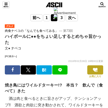
前へ
1
2
3
次へ
グルメ
肉食ナベコの「なんでも食べてみる」
― 第73回
ハイボールに●●をちょい足しするとめちゃ旨かっ
た
文●
ナベコ
[PC表示へ]
2016年02月28日 19時00分更新
お気に入り
焼き鳥にはワイルドターキー!? 本当？ 飲んで（食
べて）きた
酒は肉と食べるときに旨さがアップ、テンションアッ
プ!! 酒欲と肉欲に突き動かされて、ワイルドターキーを