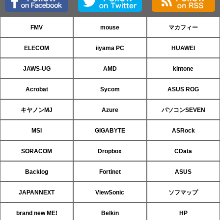
FMV
mouse
マカフィー
ELECOM
iiyama PC
HUAWEI
JAWS-UG
AMD
kintone
Acrobat
Sycom
ASUS ROG
キヤノンMJ
Azure
パソコンSEVEN
MSI
GIGABYTE
ASRock
SORACOM
Dropbox
CData
Backlog
Fortinet
ASUS
JAPANNEXT
ViewSonic
ソフマップ
brand new ME!
Belkin
HP