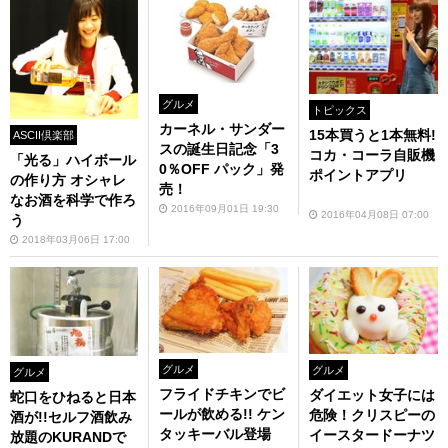
グルメ
トピックス
カーネル・サンダー
15本買うと1本無料!
ASCII倶楽部
スの誕生日記念「3
コカ・コーラ自販機
「光る」ハイボール
0％OFF パック」発
ポイントアプリ
の作り方 オシャレ
売！
なお酒を科学で作ろ
2016年09月01日 19:30
2016年04月08日 07:00
う
2018年03月06日 17:00
グルメ
グルメ
グルメ
フライドチキンでビ
ダイエット女子には
蛇口をひねると日本
ールが飲める!! ケン
危険！クリスピーの
酒が!!セルフ酒飲み
タッキーバル登場
イースタードーナツ
放題のKURANDで