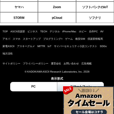
ヤマハ
Zoom
ソフトバンクのIoT
STORM
pCloud
ソフクリ
TOP
ASCII倶楽部
ビジネス
TECH
デジタル
iPhone/Mac
ホビー
自作PC
AV
アキバ
スマホ
スタートアップ
プログラミング+
ゲーム
格安SIM
倶楽部情報局
家電ASCII
アスキーグルメ
MITTR
IoT
サイバーセキュリティ小説コンテスト
SDGs
地方活性
サイトポリシー
プライバシーポリシー
運営会社
お問い合わせ
広告掲載
© KADOKAWA ASCII Research Laboratories, Inc. 2026
表示形式
PC
スマートフォン