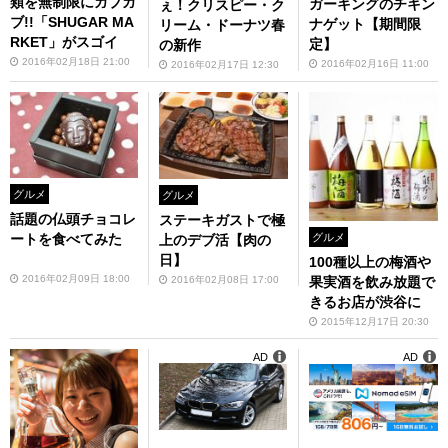
類を無制限にガブガ
ガーキングのチキン
ぇ！クリスピー・ク
ブ!!「SHUGAR MA
ナゲット【期間限
リーム・ドーナツ春
RKET」がスゴイ
定】
の新作
2016年02月18日 21:00
2016年02月16日 11:00
2016年02月17日 12:30
グルメ
グルメ
話題の仏頭チョコレ
ステーキガストで極
グルメ
ートを食べてみた
上のデブ活【肉の
日】
100種以上の梅酒や
2016年02月09日 18:00
2016年02月08日 17:00
果実酒を飲み放題で
きるお店が渋谷に
2015年12月17日 20:30
AD
AD