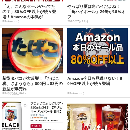
「え、こんなセールやってた
やっぱり夏は角ハイだよね！
の？」80％OFF以上が続々登
「角ハイボール」24缶が16％オ
場！Amazonの本気が...
フ
PR(Amazon)
2026年7月21日
新型タバコが大反響！「たばこ
Amazon今日も見逃せない！8
税、さようなら」600円→83円の
0%OFF以上が続々登場
新型が爆売れ
PR(株式会社HAL)
PR(Amazon)