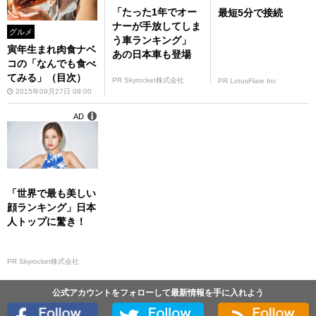
「たった1年でオー
最短5分で接続
ナーが手放してしま
グルメ
う車ランキング」
寅年生まれ肉食ナベ
あの日本車も登場
コの「なんでも食べ
てみる」（目次）
PR Skyrocket株式会社
PR LotusFlare Inc
2015年09月27日 09:00
AD
「世界で最も美しい
顔ランキング」日本
人トップに驚き！
PR Skyrocket株式会社
公式アカウントをフォローして最新情報を手に入れよう