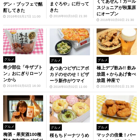
くてあぜん！カール
まぐろや」に行って
デン・ブッフェで酩
スジュニアが秋葉原
きた
酊してきた
にオープン
2016年03月10日 21:30
2016年03月17日 11:00
2016年03月03日 21:30
グルメ
グルメ
グルメ
希少部位「牛ザブト
極上デブ飲み!! 飲み
あつあつピザにアボ
ン」おにぎりローソ
放題＋からあげ食べ
カドのせのせ！ピザ
ンから
放題 神座で
ーラ新作がウマイ
2016年03月02日 16:30
2016年03月01日 21:30
2016年03月02日 11:00
グルメ
グルメ
グルメ
梅酒・果実酒100種
マックの倍量！バー
桜もちドーナツうめ