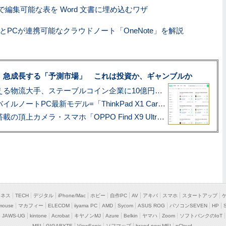
el で編集可能な表を Word 文書に埋め込むワザ
oneとPCが連携可能なクラウドノート「OneNote」を解説
、急成長する「予測市場」 これは投資か、ギャンブルか
アマゾン配送を支える物流大手、ステーブルコイン企業に10億円投資のワケ
あこがれの旗艦モバイルノートPC最新モデル=「ThinkPad X1 Carbon Gen 14 Aura Edition」実機レビュー
ハッセルブラッド搭載の頂上カメラ・スマホ「OPPO Find X9 Ultra」実写レビュー=プロが本気で徹底撮影しました!!
ジネス
TECH
デジタル
iPhone/Mac
ホビー
自作PC
AV
アキバ
スマホ
スタートアップ
mouse
マカフィー
ELECOM
iiyama PC
AMD
Sycom
ASUS ROG
パソコンSEVEN
HP
JAWS-UG
kintone
Acrobat
キヤノンMJ
Azure
Belkin
ヤマハ
Zoom
ソフトバンクのIoT
MSI
GIGABYTE
ViewSonic
ソフマップ
brand new ME!
pCloud