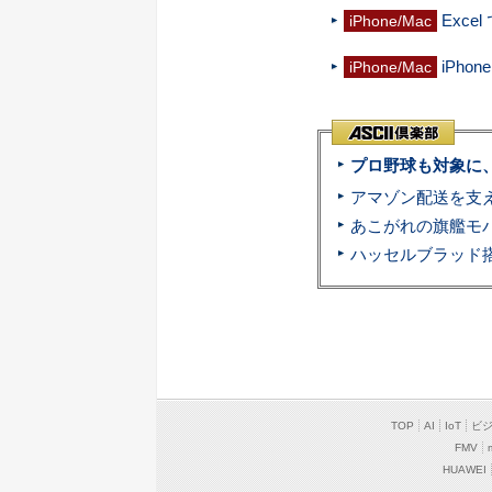
Exc
iPhone/Mac
iPh
iPhone/Mac
プロ野球も対象に
TOP
AI
IoT
ビ
FMV
HUAWEI