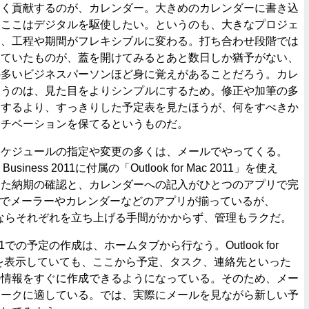
く貢献するのが、カレンダー。大きめのカレンダーに書き込
、ここはデジタルを駆使したい。というのも、大きなプロジェ
は、工程や期間がフレキシブルに変わる。打ち合わせ段階では
っていたものが、蓋を開けてみるとあと数日しか猶予がない、
の多いビジネスパーソンほど身に覚えがあることだろう。カレ
使うのは、見た目をよりシンプルにするため。修正や加筆の多
にするより、すっきりした予定表を見たほうが、何をすべきか
モチベーションを保てるというものだ。
ケジュールの指定や変更の多くは、メールでやってくる。
e & Business 2011に付属の「Outlook for Mac 2011」を使え
った納期の確認と、カレンダーへの記入がひとつのアプリで完
準でメーラーやカレンダーなどのアプリが揃っているが、
Mac 2011ならそれぞれを立ち上げる手間がかからず、管理もラクだ。
c 2011での予定の作成は、ホームタブから行なう。Outlook for
メールを表示していても、ここから予定、タスク、連絡先といった
の情報をすぐに作成できるようになっている。そのため、メー
ワークに適している。では、実際にメールを見ながら新しい予