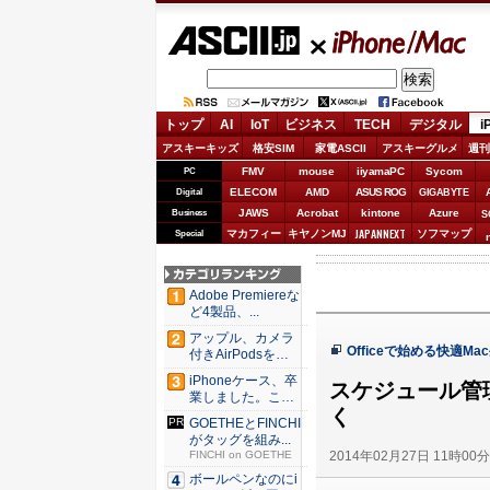
ASCII.jp
iPhone/Mac
トップ
AI
IoT
ビジネス
TECH
デジタル
i
アスキーキッズ
格安SIM
家電ASCII
アスキーグルメ
週刊
FMV
mouse
iiyamaPC
Sycom
PC
ELECOM
AMD
ASUS ROG
Digital
GIGABYTE
JAWS
Acrobat
kintone
Azure
Business
S
JAPANNEXT
マカフィー
キヤノンMJ
ソフマップ
Special
Adobe Premiereな
ど4製品、...
アップル、カメラ
Officeで始める快適Ma
付きAirPodsを年
内...
iPhoneケース、卒
スケジュール管理
業しました。これ
く
か...
GOETHEとFINCHI
がタッグを組み...
2014年02月27日 11時00
FINCHI on GOETHE
ボールペンなのにi