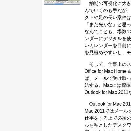
納期の可視化に大き
んでいくのも手だが
クトや足の長い案件
「まだ先かな」と思
なんてことも、場数
ンダーにデジタルを
いカレンダーを目前
を見極めやすいし、
そして、仕事上のス
Office for Mac Hom
ば、メールで受け取
結する。Macには標
Outlook for 
Outlook for Ma
Mac 2011では
仕事をする上で必須
ルを軸としたデスク