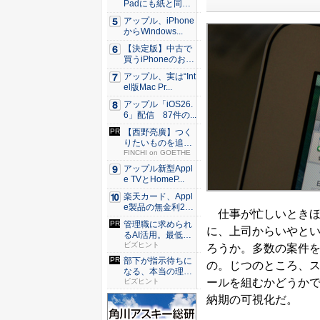
Padにも紙と同じ
滑ら...
アップル、iPhone
からWindows...
【決定版】中古で
買うiPhoneのおす
す...
アップル、実は“Int
el版Mac Pr...
アップル「iOS26.
6」配信 87件の...
【西野亮廣】つく
りたいものを追求
できる環...
FINCHI on GOETHE
アップル新型Appl
e TVとHomeP...
楽天カード、Appl
e製品の無金利24
仕事が忙しいときほ
回...
管理職に求められ
に、上司からいやと
るAI活用。最低限
やるべ...
ビズヒント
ろうか。多数の案件
部下が指示待ちに
の。じつのところ、
なる、本当の理
ールを組むかどうか
由。23年...
ビズヒント
納期の可視化だ。