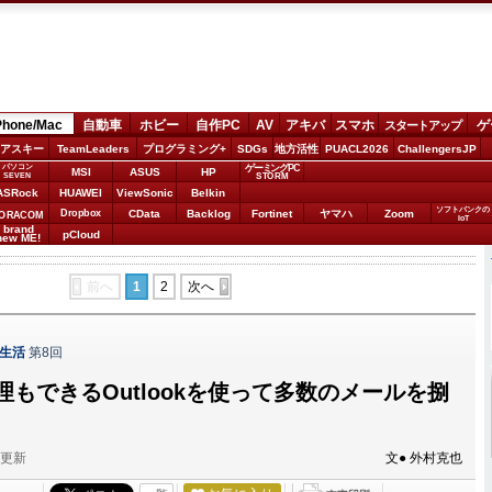
Phone/Mac
自動車
ホビー
自作PC
AV
アキバ
スマホ
ゲ
スタートアップ
アスキー
TeamLeaders
プログラミング+
SDGs
地方活性
PUACL2026
ChallengersJP
パソコン
ゲーミングPC
MSI
ASUS
HP
STORM
SEVEN
ASRock
HUAWEI
ViewSonic
Belkin
ソフトバンクの
Dropbox
CData
Backlog
Fortinet
ヤマハ
Zoom
ORACOM
IoT
brand
pCloud
new ME!
前へ
1
2
次へ
c生活
第8回
もできるOutlookを使って多数のメールを捌
分更新
文● 外村克也