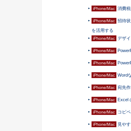
消費税
iPhone/Mac
招待状
iPhone/Mac
を活用する
デザイ
iPhone/Mac
Pow
iPhone/Mac
Pow
iPhone/Mac
Wor
iPhone/Mac
宛先作
iPhone/Mac
Exc
iPhone/Mac
コピペ
iPhone/Mac
見やす
iPhone/Mac