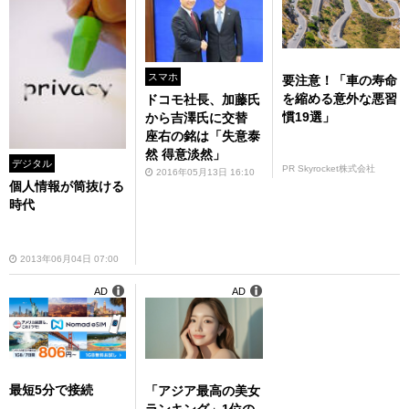
スマホ
要注意！「車の寿命
を縮める意外な悪習
ドコモ社長、加藤氏
慣19選」
から吉澤氏に交替
座右の銘は「失意泰
然 得意淡然」
デジタル
PR Skyrocket株式会社
2016年05月13日 16:10
個人情報が筒抜ける
時代
2013年06月04日 07:00
AD
AD
最短5分で接続
「アジア最高の美女