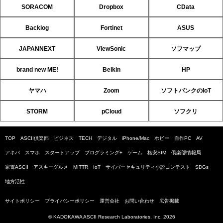
SORACOM
Dropbox
CData
Backlog
Fortinet
ASUS
JAPANNEXT
ViewSonic
ソフマップ
brand new ME!
Belkin
HP
ヤマハ
Zoom
ソフトバンクのIoT
STORM
pCloud
ソフクリ
TOP
ASCII倶楽部
ビジネス
TECH
デジタル
iPhone/Mac
ホビー
自作PC
AV
アキバ
スマホ
スタートアップ
プログラミング+
ゲーム
格安SIM
倶楽部情報局
家電ASCII
アスキーグルメ
MITTR
IoT
サイバーセキュリティ小説コンテスト
SDGs
地方活性
サイトポリシー
プライバシーポリシー
運営会社
お問い合わせ
広告掲載
© KADOKAWA ASCII Research Laboratories, Inc. 2026