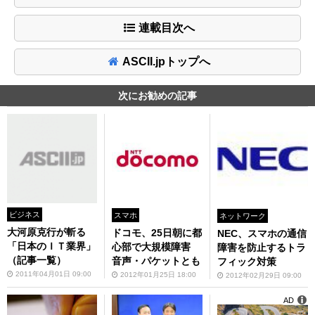
連載目次へ
ASCII.jpトップへ
次にお勧めの記事
ビジネス
スマホ
ネットワーク
大河原克行が斬る
ドコモ、25日朝に都
NEC、スマホの通信
「日本のＩＴ業界」
心部で大規模障害
障害を防止するトラ
（記事一覧）
音声・パケットとも
フィック対策
2011年04月01日 09:00
2012年01月25日 18:00
2012年02月29日 09:00
AD