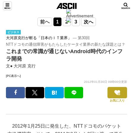
前へ
1
2
3
次へ
ビジネス
大河原克行が斬る「日本のＩＴ業界」
― 第30回
NTTドコモの通信障害がもたらしたケータイ業界の新たな課題とは？
これまでの常識が通じないAndroid時代のインフ
ラ開発
文● 大河原 克行
[PC表示へ]
2012年01月30日 09時00分更新
お気に入り
2012年1月25日に発生した、NTTドコモのパケット