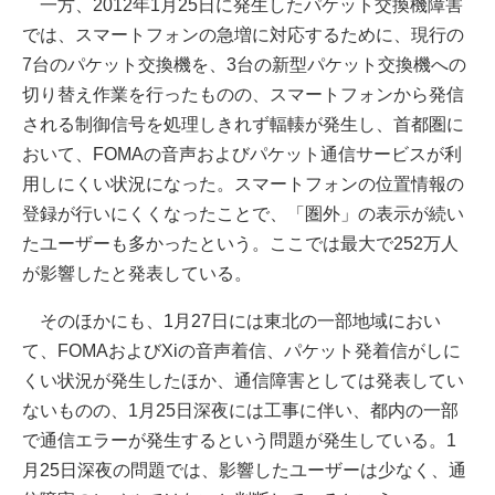
一方、2012年1月25日に発生したパケット交換機障害
では、スマートフォンの急増に対応するために、現行の
7台のパケット交換機を、3台の新型パケット交換機への
切り替え作業を行ったものの、スマートフォンから発信
される制御信号を処理しきれず輻輳が発生し、首都圏に
おいて、FOMAの音声およびパケット通信サービスが利
用しにくい状況になった。スマートフォンの位置情報の
登録が行いにくくなったことで、「圏外」の表示が続い
たユーザーも多かったという。ここでは最大で252万人
が影響したと発表している。
そのほかにも、1月27日には東北の一部地域におい
て、FOMAおよびXiの音声着信、パケット発着信がしに
くい状況が発生したほか、通信障害としては発表してい
ないものの、1月25日深夜には工事に伴い、都内の一部
で通信エラーが発生するという問題が発生している。1
月25日深夜の問題では、影響したユーザーは少なく、通