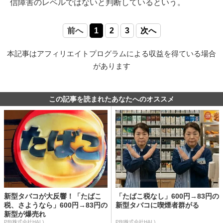
信障害のレベルではないと判断しているという。
前へ
1
2
3
次へ
本記事はアフィリエイトプログラムによる収益を得ている場合
があります
この記事を読まれたあなたへのオススメ
新型タバコが大反響！「たばこ
「たばこ税なし」600円→83円の
税、さようなら」600円→83円の
新型タバコに喫煙者群がる
新型が爆売れ
PR(株式会社HAL)
PR(株式会社HAL)