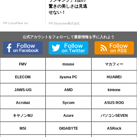
ランキング」1位の
驚きの美しさは見逃
せない！
PR LotusFlare Inc
PR Skyrocket株式会社
公式アカウントをフォローして最新情報を手に入れよう
FMV
mouse
マカフィー
ELECOM
iiyama PC
HUAWEI
JAWS-UG
AMD
kintone
Acrobat
Sycom
ASUS ROG
キヤノンMJ
Azure
パソコンSEVEN
MSI
GIGABYTE
ASRock