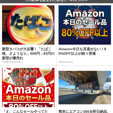
新型タバコが大反響！「たばこ
Amazon今日も見逃せない！8
税、さようなら」600円→83円の
0%OFF以上が続々登場
新型が爆売れ
PR(株式会社HAL)
PR(Amazon)
「え、こんなセールやってた
熊本にエアコン300台即日納品、