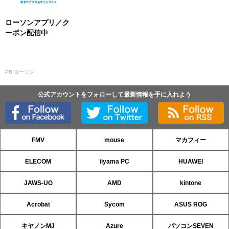
ローソンアプリ／ク
ーポン配信中
PR ローソン
公式アカウントをフォローして最新情報を手に入れよう
FMV
mouse
マカフィー
ELECOM
iiyama PC
HUAWEI
JAWS-UG
AMD
kintone
Acrobat
Sycom
ASUS ROG
キヤノンMJ
Azure
パソコンSEVEN