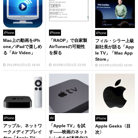
iPhone
iPhone
iPhone
Mac上の動画をiPh
「RAOP」で自家製
フィル・シラー上級
one／iPadで楽しめ
AirTunesの可能性
副社長が語る「App
る「Air Video」
を探る
le TV」「Mac App
Store」
2011年01月11日 19:00
2010年12月21日 22:00
2010年12月10日 19:00
iPhone
AV
iPhone
アップル、ネットワ
「Apple TV」を試
Apple Geeks〈目
ークメディアプレイ
す――映画のネット
次〉