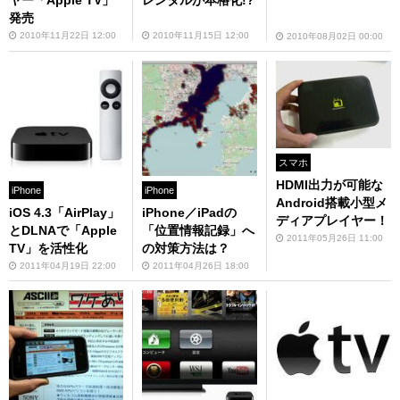
ヤー「Apple TV」
レンタルが本格化!?
発売
2010年11月22日 12:00
2010年11月15日 12:00
2010年08月02日 00:00
スマホ
HDMI出力が可能な
iPhone
iPhone
Android搭載小型メ
iOS 4.3「AirPlay」
iPhone／iPadの
ディアプレイヤー！
とDLNAで「Apple
「位置情報記録」へ
2011年05月26日 11:00
TV」を活性化
の対策方法は？
2011年04月19日 22:00
2011年04月26日 18:00