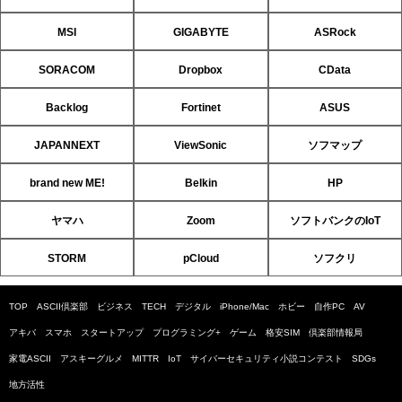
MSI
GIGABYTE
ASRock
SORACOM
Dropbox
CData
Backlog
Fortinet
ASUS
JAPANNEXT
ViewSonic
ソフマップ
brand new ME!
Belkin
HP
ヤマハ
Zoom
ソフトバンクのIoT
STORM
pCloud
ソフクリ
TOP
ASCII倶楽部
ビジネス
TECH
デジタル
iPhone/Mac
ホビー
自作PC
AV
アキバ
スマホ
スタートアップ
プログラミング+
ゲーム
格安SIM
倶楽部情報局
家電ASCII
アスキーグルメ
MITTR
IoT
サイバーセキュリティ小説コンテスト
SDGs
地方活性