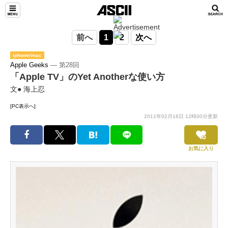
前へ
1
2
次へ
iphone/mac
Apple Geeks
― 第28回
「Apple TV」のYet Anotherな使い方
文● 海上忍
[PC表示へ]
2011年02月16日 12時00分更新
お気に入り