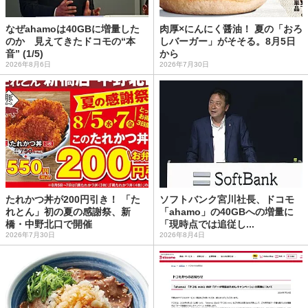
なぜahamoは40GBに増量した
肉厚×にんにく醤油！ 夏の「おろ
のか 見えてきたドコモの“本
しバーガー」がそそる。8月5日
音” (1/5)
から
2026年8月6日
2026年7月30日
たれかつ丼が200円引き！ 「た
ソフトバンク宮川社長、ドコモ
れとん」初の夏の感謝祭、新
「ahamo」の40GBへの増量に
橋・中野北口で開催
「現時点では追従し...
2026年7月30日
2026年8月4日