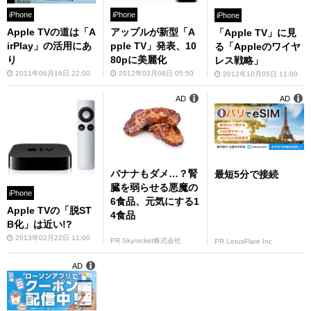
iPhone
iPhone
iPhone
Apple TVの道は「A
アップルが新型「A
「Apple TV」に見
irPlay」の活用にあ
pple TV」発表、10
る「Appleのワイヤ
り
80pに美麗化
レス戦略」
2011年06月16日 22:00
2012年03月08日 05:50
2012年10月05日 11:00
AD
AD
バナナもダメ…？腎
最短5分で接続
臓を弱らせる悪魔の
iPhone
6食品、元気にする1
Apple TVの「脱ST
4食品
B化」は近い!?
2013年02月22日 11:00
PR Skyrocket株式会社
PR LotusFlare Inc
AD