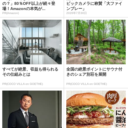
の？」80％OFF以上が続々登
ビックカメラに称賛「大ファイ
場！Amazonの本気が...
ンプレー」
PR(Amazon)
2026年7月30日
すべてが絶景、収益も得られる
全国の絶景ポイントにサウナ付
その仕組みとは
きのシェア別荘を展開
PR(COCO VILLA on GOETHE)
PR(COCO VILLA on GOETHE)