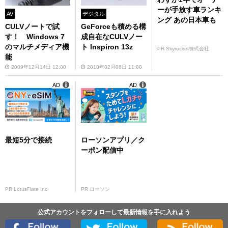
ーが手放す車ランキ
AV
デジタル
ング あの日本車も
CULVノートで試
GeForceも積める構
す！ Windows 7
成自在なCULVノー
のマルチメディア機
ト Inspiron 13z
PR Skyrocket株式会社
能
2009年12月14日 12:00
2010年02月08日 11:00
AD
AD
最短5分で接続
ローソンアプリ／ク
ーポン配信中
PR LotusFlare Inc
PR ローソン
公式アカウントをフォローして最新情報を手に入れよう