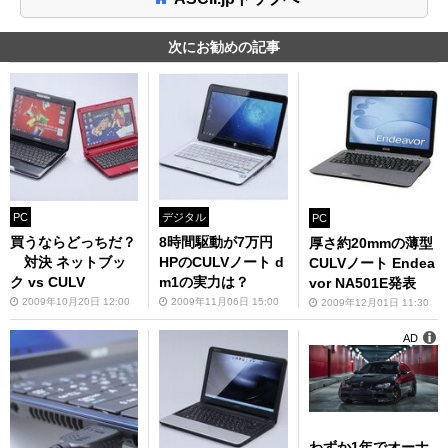
次にお勧めの記事
PC
デジタル
PC
買うならどっちだ？
8時間駆動が7万円
厚さ約20mmの薄型
対決 ネットブッ
HPのCULVノート d
CULVノート Endea
ク vs CULV
m1の実力は？
vor NA501E発表
2009年10月20日 12:00
2009年11月06日 15:00
2009年12月01日 11:30
AD
わずか1年でオーナ