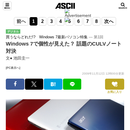
前へ
1
2
3
4
5
6
7
8
次へ
デジタル
買うならどれだ!? Windows 7最新パソコン特集
― 第1回
Windows 7で個性が見えた？ 話題のCULVノート
対決
文● 池田圭一
[PC表示へ]
2009年11月12日 12時00分更新
お気に入り