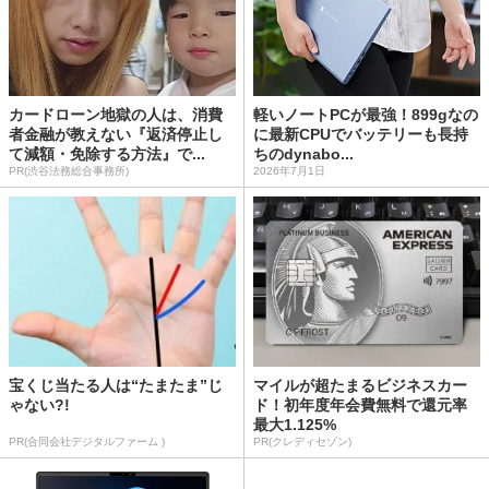
カードローン地獄の人は、消費
軽いノートPCが最強！899gなの
者金融が教えない『返済停止し
に最新CPUでバッテリーも長持
て減額・免除する方法』で...
ちのdynabo...
PR(渋谷法務総合事務所)
2026年7月1日
宝くじ当たる人は“たまたま”じ
マイルが超たまるビジネスカー
ゃない?!
ド！初年度年会費無料で還元率
最大1.125%
PR(合同会社デジタルファーム )
PR(クレディセゾン)