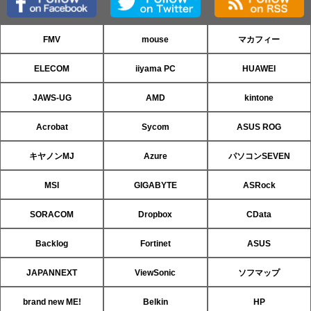
FMV
mouse
マカフィー
ELECOM
iiyama PC
HUAWEI
JAWS-UG
AMD
kintone
Acrobat
Sycom
ASUS ROG
キヤノンMJ
Azure
パソコンSEVEN
MSI
GIGABYTE
ASRock
SORACOM
Dropbox
CData
Backlog
Fortinet
ASUS
JAPANNEXT
ViewSonic
ソフマップ
brand new ME!
Belkin
HP