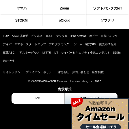
ヤマハ
Zoom
ソフトバンクのIoT
STORM
pCloud
ソフクリ
TOP
ASCII倶楽部
ビジネス
TECH
デジタル
iPhone/Mac
ホビー
自作PC
AV
アキバ
スマホ
スタートアップ
プログラミング+
ゲーム
格安SIM
倶楽部情報局
家電ASCII
アスキーグルメ
MITTR
IoT
サイバーセキュリティ小説コンテスト
SDGs
地方活性
サイトポリシー
プライバシーポリシー
運営会社
お問い合わせ
広告掲載
© KADOKAWA ASCII Research Laboratories, Inc. 2026
表示形式
PC
スマートフォン