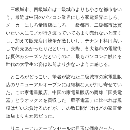
三級城市、四級城市は二級城市よりも小さな都市をい
う。最近は中国のパソコン業界にしろ家電業界にしろ、
メーカーにしろ量販店にしろ、一級都市、二級都市は買
いたい人にモノが行き渡っていてあまり売れないと聞く
し、加えて販売店は競争が激しいし、テナント料は高い
しで商売あがったりだという。実際、各大都市の電脳街
は夏休みシーズンだというのに、最もパソコンに触れる
世代の大学生の姿は以前より少ないように感じる。
ところがどっこい、筆者が訪ねた二級城市の家電量販
店のリニューアルオープンには結構な人が押し寄せてい
た。この家電量販店、中国の家電量販店の両雄「国美電
器」とラオックスを買収した「蘇寧電器」に比べれば規
模はだいぶ負けるのだが、この数日間だけはどの家電量
販店よりも元気だった。
リニューアルオープンセールの目玉は価格だった。