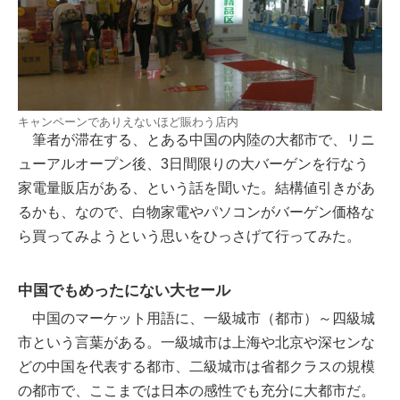
キャンペーンでありえないほど賑わう店内
筆者が滞在する、とある中国の内陸の大都市で、リニ
ューアルオープン後、3日間限りの大バーゲンを行なう
家電量販店がある、という話を聞いた。結構値引きがあ
るかも、なので、白物家電やパソコンがバーゲン価格な
ら買ってみようという思いをひっさげて行ってみた。
中国でもめったにない大セール
中国のマーケット用語に、一級城市（都市）～四級城
市という言葉がある。一級城市は上海や北京や深センな
どの中国を代表する都市、二級城市は省都クラスの規模
の都市で、ここまでは日本の感性でも充分に大都市だ。