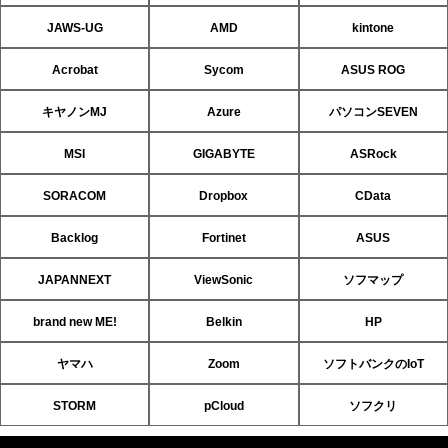
JAWS-UG
AMD
kintone
Acrobat
Sycom
ASUS ROG
キヤノンMJ
Azure
パソコンSEVEN
MSI
GIGABYTE
ASRock
SORACOM
Dropbox
CData
Backlog
Fortinet
ASUS
JAPANNEXT
ViewSonic
ソフマップ
brand new ME!
Belkin
HP
ヤマハ
Zoom
ソフトバンクのIoT
STORM
pCloud
ソフクリ