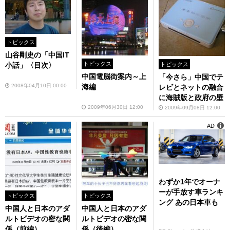
トピックス
山谷剛史の「中国IT
トピックス
トピックス
小話」〈目次〉
中国電脳街案内～上
「今さら」中国でテ
海編
2008年04月10日 00:00
レビとネットの融合
に海賊版と政府の壁
2009年06月30日 12:00
2009年09月08日 12:00
AD
わずか1年でオーナ
ーが手放す車ランキ
トピックス
トピックス
ング あの日本車も
中国人と日本のアダ
中国人と日本のアダ
ルトビデオの密な関
ルトビデオの密な関
係（前編）
係（後編）