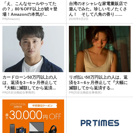
「え、こんなセールやってた
台湾のオシャレな家電量販店で
の？」80％OFF以上が続々登
遊んでみた。珍しいモノたくさ
場！Amazonの本気が...
ん！ そして八角の香り…...
PR(Amazon)
2026年6月2日
カードローン50万円以上の人
リボ払い50万円以上の人は、返
は、返済を3～6ヶ月停止して
済を3～6ヶ月停止して『大幅に
『大幅に減額してから返済...
減額してから返済する...
PR(渋谷法務総合事務所)
PR(渋谷法務総合事務所)