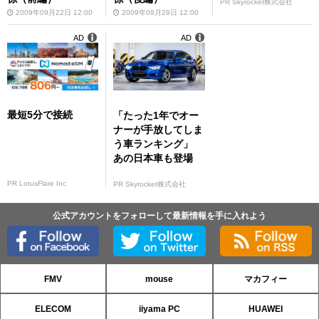
PR Skyrocket株式会社
2009年09月22日 12:00
2009年09月29日 12:00
AD
AD
最短5分で接続
「たった1年でオー
ナーが手放してしま
う車ランキング」
あの日本車も登場
PR LotusFlare Inc
PR Skyrocket株式会社
公式アカウントをフォローして最新情報を手に入れよう
FMV
mouse
マカフィー
ELECOM
iiyama PC
HUAWEI