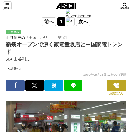
前へ
1
2
次へ
デジタル
山谷剛史の「中国IT小話」
― 第52回
新装オープンで沸く家電量販店と中国家電トレン
ド
文● 山谷剛史
[PC表示へ]
2009年08月25日 12時00分更新
お気に入り