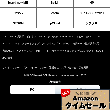
brand new ME!
Belkin
HP
ヤマハ
Zoom
ソフトバンクのIoT
STORM
pCloud
ソフクリ
TOP
ASCII倶楽部
ビジネス
TECH
デジタル
iPhone/Mac
ホビー
自作PC
AV
アキバ
スマホ
スタートアップ
プログラミング+
ゲーム
格安SIM
倶楽部情報局
家電ASCII
アスキーグルメ
MITTR
IoT
サイバーセキュリティ小説コンテスト
SDGs
地方活性
サイトポリシー
プライバシーポリシー
運営会社
お問い合わせ
広告掲載
© KADOKAWA ASCII Research Laboratories, Inc. 2026
表示形式
PC
スマートフォン