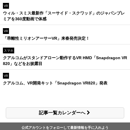
VR
ウィル・スミス最新作「スーサイド・スクワッド」のジャパンプレ
ミアを360度動画で体感
VR
「乖離性ミリオンアーサーVR」来春発売決定！
スマホ
クアルコムがスタンドアローン動作するVR HMD「Snapdragon VR
820」などをお披露目
VR
クアルコム、VR開発キット「Snapdragon VR820」発表
記事一覧カレンダーへ
公式アカウントをフォローして最新情報を手に入れよう