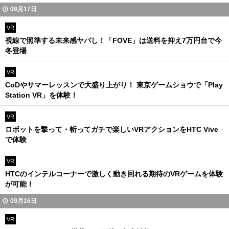
09月17日
VR
視線で照準する未来感ヤバし！「FOVE」は送料を抑え7万円台で今
冬登場
VR
CoDやサマーレッスンで大盛り上がり！ 東京ゲームショウで「Play
Station VR」を体験！
VR
ロボットを撃って・斬ってガチで楽しいVRアクションをHTC Vive
で体験
VR
HTCのインテルコーナーで激しく動き回れる期待のVRゲームを体験
が可能！
09月16日
VR