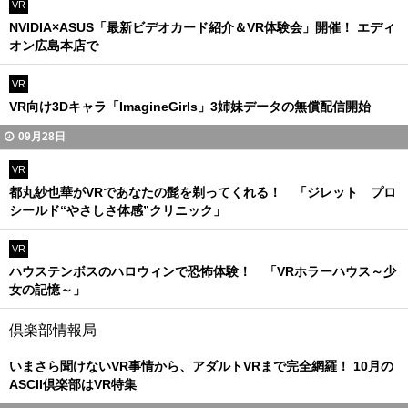
VR
NVIDIA×ASUS「最新ビデオカード紹介＆VR体験会」開催！ エディ
オン広島本店で
VR
VR向け3Dキャラ「ImagineGirls」3姉妹データの無償配信開始
09月28日
VR
都丸紗也華がVRであなたの髭を剃ってくれる！ 「ジレット プロ
シールド“やさしさ体感”クリニック」
VR
ハウステンボスのハロウィンで恐怖体験！ 「VRホラーハウス～少
女の記憶～」
倶楽部情報局
いまさら聞けないVR事情から、アダルトVRまで完全網羅！ 10月の
ASCII倶楽部はVR特集