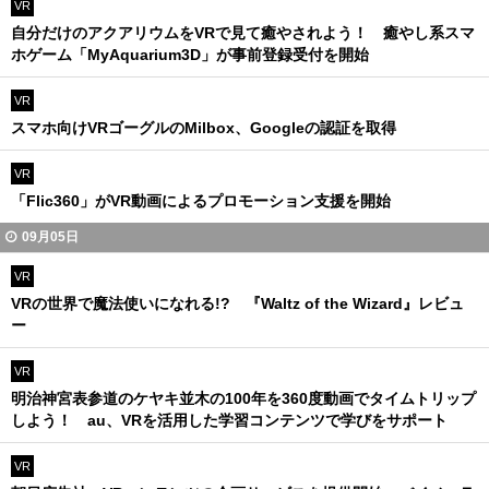
VR
自分だけのアクアリウムをVRで見て癒やされよう！ 癒やし系スマ
ホゲーム「MyAquarium3D」が事前登録受付を開始
VR
スマホ向けVRゴーグルのMilbox、Googleの認証を取得
VR
「Flic360」がVR動画によるプロモーション支援を開始
09月05日
VR
VRの世界で魔法使いになれる!? 『Waltz of the Wizard』レビュ
ー
VR
明治神宮表参道のケヤキ並木の100年を360度動画でタイムトリップ
しよう！ au、VRを活用した学習コンテンツで学びをサポート
VR