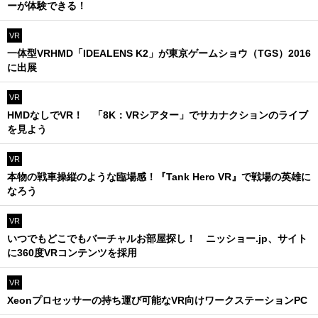
ーが体験できる！
VR
一体型VRHMD「IDEALENS K2」が東京ゲームショウ（TGS）2016
に出展
VR
HMDなしでVR！ 「8K：VRシアター」でサカナクションのライブ
を見よう
VR
本物の戦車操縦のような臨場感！『Tank Hero VR』で戦場の英雄に
なろう
VR
いつでもどこでもバーチャルお部屋探し！ ニッショー.jp、サイト
に360度VRコンテンツを採用
VR
Xeonプロセッサーの持ち運び可能なVR向けワークステーションPC