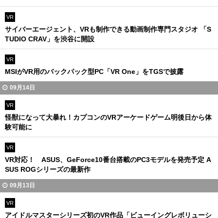
VR
サイバーエージェント、VRも制作できる動画制作専門スタジオ 「S
TUDIO CRAV」を渋谷に開設
VR
MSIがVR用のバックパック型PC「VR One」をTGSで披露
09月14日
VR
怪獣になって大暴れ！カプコンのVRアーケードゲーム明後日から体
験可能に
VR
VR対応！ ASUS、GeForce10番台搭載のPC3モデルを発売予定 A
SUS ROGシリーズの最新作
09月13日
VR
アイドルマスターシリーズ初のVR作品「ビューイングレボリューシ