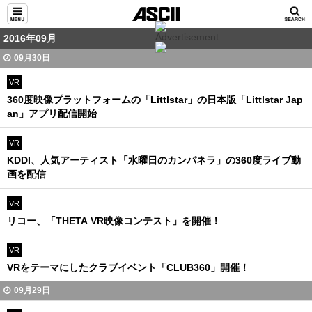
2016年09月
09月30日
VR
360度映像プラットフォームの「Littlstar」の日本版「Littlstar Jap
an」アプリ配信開始
VR
KDDI、人気アーティスト「水曜日のカンパネラ」の360度ライブ動
画を配信
VR
リコー、「THETA VR映像コンテスト」を開催！
VR
VRをテーマにしたクラブイベント「CLUB360」開催！
09月29日