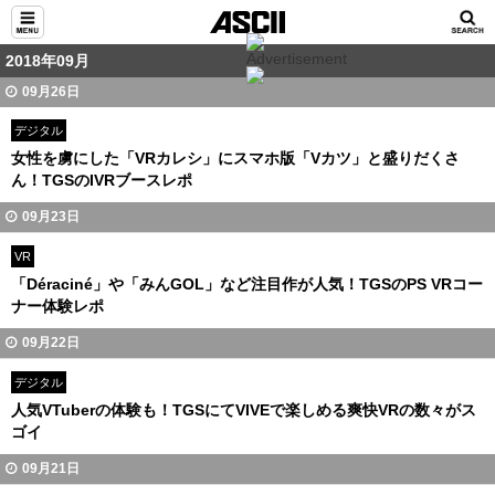
2018年09月
09月26日
デジタル
女性を虜にした「VRカレシ」にスマホ版「Vカツ」と盛りだくさ
ん！TGSのIVRブースレポ
09月23日
VR
「Déraciné」や「みんGOL」など注目作が人気！TGSのPS VRコー
ナー体験レポ
09月22日
デジタル
人気VTuberの体験も！TGSにてVIVEで楽しめる爽快VRの数々がス
ゴイ
09月21日