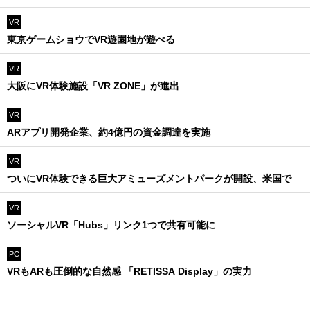
VR
東京ゲームショウでVR遊園地が遊べる
VR
大阪にVR体験施設「VR ZONE」が進出
VR
ARアプリ開発企業、約4億円の資金調達を実施
VR
ついにVR体験できる巨大アミューズメントパークが開設、米国で
VR
ソーシャルVR「Hubs」リンク1つで共有可能に
PC
VRもARも圧倒的な自然感 「RETISSA Display」の実力