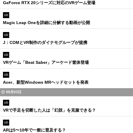
GeForce RTX 20シリーズに対応のVRゲーム登場
VR
Magic Leap Oneを詳細に分解する動画が公開
VR
J：COMとVR制作のダイナモグループが提携
VR
VRゲーム「Beat Saber」アーケード筐体登場
VR
Acer、新型Windows MRヘッドセットを発表
09月03日
VR
VRで手足を切断した人は「幻肢」を克服できる？
VR
ARは5〜10年で一般に普及する？