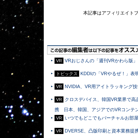
本記事はアフィリエイト
VRおじさんの「週刊VRかわら版」
VR
KDDIの「VRやるぜ！」
トピックス
NVIDIA、VR用アイトラッキング技
VR
クロスデバイス、韓国VR業界で高品
VR
携 日本、韓国、アジアでのVRコンテ
いつでもどこでもバーチャルお部屋探
VR
DVERSE、凸版印刷と資本業務提
VR