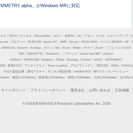
TRY alpha」がWindows MRに対応
ジネス
TECH
デジタル
iPhone/Mac
ホビー
自作PC
AV
アキバ
スマホ
スタートアップ
mouse
マカフィー
ELECOM
iiyama PC
AMD
Sycom
ASUS ROG
パソコンSEVEN
HP
JAWS-UG
kintone
Acrobat
キヤノンMJ
Azure
Belkin
ヤマハ
Zoom
ソフトバンクのIoT
MSI
GIGABYTE
ViewSonic
ソフマップ
brand new ME!
pCloud
ASRock
SORACOM
Dropbox
CData
Backlog
Fortinet
ASUS
JAPANNEXT
SIM
家電ASCII
アスキーグルメ
Team Leaders
プログラミング＋
地方活性
SDGs
PUACL
今日の必読記事
週刊アスキー
デジタル用語辞典
mobileASCII
MITテクノロジーレビュー
alker
横浜LOVEWalker
西新宿LOVEWalker
夜景LOVEWalker
九州LOVEWalker
丸の内LOV
サイトポリシー
プライバシーポリシー
運営会社
お問い合わせ
広告掲載
© KADOKAWA ASCII Research Laboratories, Inc. 2026