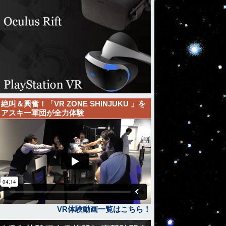
絶叫＆興奮！「VR ZONE SHINJUKU 」を
アスキー軍団が全力体験
VR体験動画一覧はこちら！