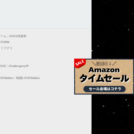
ゲーム
ASCII倶楽部
STORM
ソフクリ
2026
ChallengersJP
EWalker
戦国LOVEWalker