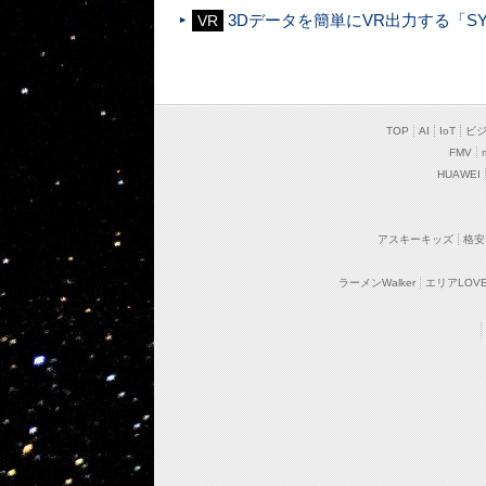
3Dデータを簡単にVR出力する「SYMME
VR
TOP
AI
IoT
ビ
FMV
HUAWEI
アスキーキッズ
格安
ラーメンWalker
エリアLOVEW