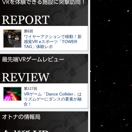
第6回
ワイヤーアクションで移動！新
感覚VR eスポーツ「TOWER
TAG」体験レポ
第127回
VRゲーム「Dance Collider」は
リズムゲーにダンスの要素が融
合！