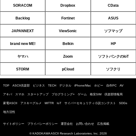
SORACOM
Dropbox
CData
Backlog
Fortinet
ASUS
JAPANNEXT
ViewSonic
ソフマップ
brand new ME!
Belkin
HP
ヤマハ
Zoom
ソフトバンクのIoT
STORM
pCloud
ソフクリ
TOP
ASCII倶楽部
ビジネス
TECH
デジタル
iPhone/Mac
ホビー
自作PC
AV
アキバ
スマホ
スタートアップ
プログラミング+
ゲーム
格安SIM
倶楽部情報局
家電ASCII
アスキーグルメ
MITTR
IoT
サイバーセキュリティ小説コンテスト
SDGs
地方活性
サイトポリシー
プライバシーポリシー
運営会社
お問い合わせ
広告掲載
© KADOKAWA ASCII Research Laboratories, Inc. 2026