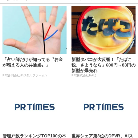
「占い師だけが知ってる〝お金
新型タバコが大反響！「たばこ
が増える人の共通点〟」
税、さようなら」600円→83円の
新型が爆売れ
PR(合同会社デジタルファーム )
PR(株式会社HAL)
管理戸数ランキングTOP100の不
世界シェア第3位のDPVR、AIス