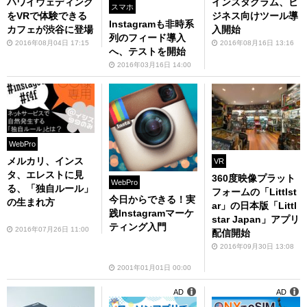
ハワイウェディング
インスタグラム、ビ
スマホ
をVRで体験できる
ジネス向けツール導
Instagramも非時系
カフェが渋谷に登場
入開始
列のフィード導入
2016年08月04日 17:15
2016年08月16日 13:16
へ、テストを開始
2016年03月16日 14:00
WebPro
メルカリ、インス
VR
タ、エレストに見
360度映像プラット
WebPro
る、「独自ルール」
フォームの「Littlst
今日からできる！実
の生まれ方
ar」の日本版「Littl
践Instagramマーケ
star Japan」アプリ
ティング入門
2016年07月26日 11:00
配信開始
2016年09月30日 13:08
2001年01月01日 00:00
AD
AD