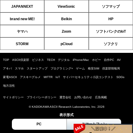
JAPANNEXT
ViewSonic
ソフマップ
brand new ME!
Belkin
HP
ヤマハ
Zoom
ソフトバンクのIoT
STORM
pCloud
ソフクリ
TOP
ASCII倶楽部
ビジネス
TECH
デジタル
iPhone/Mac
ホビー
自作PC
AV
アキバ
スマホ
スタートアップ
プログラミング+
ゲーム
格安SIM
倶楽部情報局
家電ASCII
アスキーグルメ
MITTR
IoT
サイバーセキュリティ小説コンテスト
SDGs
地方活性
サイトポリシー
プライバシーポリシー
運営会社
お問い合わせ
広告掲載
© KADOKAWA ASCII Research Laboratories, Inc. 2026
表示形式
PC
スマートフォン