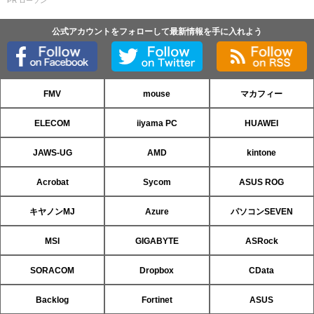
PR ローソン
公式アカウントをフォローして最新情報を手に入れよう
FMV
mouse
マカフィー
ELECOM
iiyama PC
HUAWEI
JAWS-UG
AMD
kintone
Acrobat
Sycom
ASUS ROG
キヤノンMJ
Azure
パソコンSEVEN
MSI
GIGABYTE
ASRock
SORACOM
Dropbox
CData
Backlog
Fortinet
ASUS