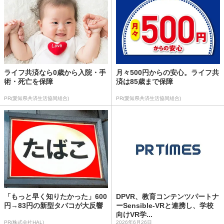
ライフ共済なら0歳から入院・手
月々500円からの安心。ライフ共
術・死亡を保障
済は85歳まで保障
PR(愛知県共済生活協同組合)
PR(愛知県共済生活協同組合)
「もっと早く知りたかった」600
DPVR、教育コンテンツパートナ
円→83円の新型タバコが大反響
ーSensible-VRと連携し、学校
向けVR学...
PR(株式会社HAL)
2026年6月26日