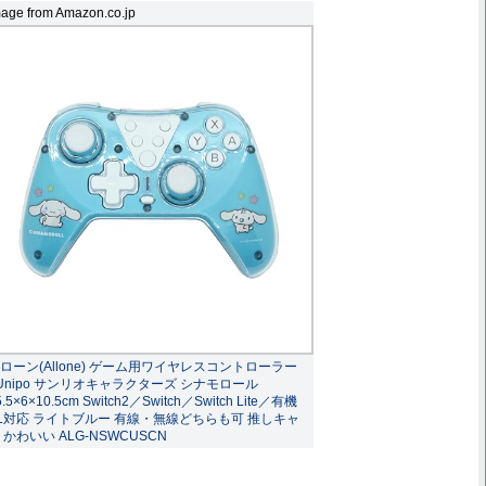
age from Amazon.co.jp
ローン(Allone) ゲーム用ワイヤレスコントローラー
Unipo サンリオキャラクターズ シナモロール
5.5×6×10.5cm Switch2／Switch／Switch Lite／有機
L対応 ライトブルー 有線・無線どちらも可 推しキャ
 かわいい ALG-NSWCUSCN