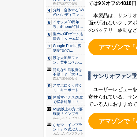
では
9％オフの4818円
カラダづ...
森永乳業株式会社
分離・合体する3W
AYハンディファ
本製品は、サンリオ
ン。置...
イオシス30周年
面が汚れないクリアボ
祭、iPhone特価品
のバッテリー駆動な
を...
重めの3Dゲームも
快適！ ゲームに強
いH...
アマゾンで「A
Google Pixelに深
刻度"高"の...
腰は大風量ファ
ン、背中はペルチ
ェ冷却。ダ...
特別な生活改善は
不要！？「太りに
サンリオファン垂
くいカラ...
森永乳業株式会社
スマホにくっ付く
ユーザーレビューを
ミニキーボード！
触ってわ...
寄せられている。サ
体感マイナス20度
で猛暑対策！ ミズ
ている人におすすめ
ノの...
65歳以上の方は要
確認「インプラン
トは保...
あんしんインプラント
アマゾンで「A
なぜ今「インプラ
ント」を選ぶ人が
急増中？...
あんしんインプラント