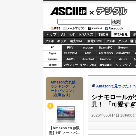
ASCII.jp
デジタル
トップ
AI
IoT
ビジネス
TECH
デジタル
i
アスキーキッズ
格安SIM
家電ASCII
アスキーグルメ
週刊
FMV
mouse
iiyamaPC
Sycom
PC
ELECOM
AMD
ASUS ROG
Digital
GIGABYTE
JAWS
Acrobat
kintone
Azure
Business
S
JAPANNEXT
マカフィー
キヤノンMJ
ソフマップ
Special
Amazon売れ筋
Amazonで見つけた！
ランキング「ノ
ートパソコン」
（在庫あり）
シナモロールがデ
見！ 「可愛す
1
2026年05月14日 18時00
【Amazon.co.jp限
定】HP ノートパソ