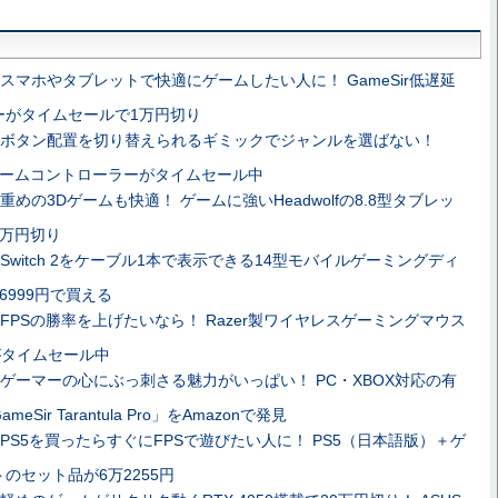
スマホやタブレットで快適にゲームしたい人に！ GameSir低遅延
ーがタイムセールで1万円切り
ボタン配置を切り替えられるギミックでジャンルを選ばない！
Hのゲームコントローラーがタイムセール中
重めの3Dゲームも快適！ ゲームに強いHeadwolfの8.8型タブレッ
5万円切り
Switch 2をケーブル1本で表示できる14型モバイルゲーミングディ
6999円で買える
FPSの勝率を上げたいなら！ Razer製ワイヤレスゲーミングマウス
ro」がタイムセール中
ゲーマーの心にぶっ刺さる魅力がいっぱい！ PC・XBOX対応の有
ir Tarantula Pro」をAmazonで発見
PS5を買ったらすぐにFPSで遊びたい人に！ PS5（日本語版）＋ゲ
のセット品が6万2255円