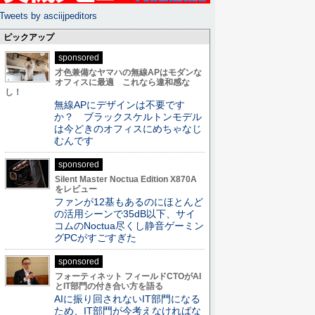
Tweets by asciijpeditors
ピックアップ
sponsored
才色兼備なヤマハの無線APはモダンな
オフィスに最適 これなら違和感な
し！
無線APにデザインは不要です
か？ ブラックスケルトンモデル
は今どきのオフィスにめちゃなじ
むんです
sponsored
Silent Master Noctua Edition X870A
をレビュー
ファンが12基もあるのにほとんど
の活用シーンで35dB以下、サイ
コムのNoctua尽くし静音ゲーミン
グPCがすごすぎた
sponsored
フォーティネット フィールドCTOがAI
とIT部門の付き合い方を語る
AIに振り回されないIT部門になる
ため、IT部門が今考えなければな