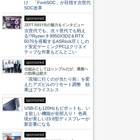
け 「FortiSOC」が目指す次世代
SOC改革
sponsored
ZEFT R65YBの魅力をインタビュー
次世代でも、次々世代でも戦え
る!?Ryzen 9 9950X3D2＆RTX
5070を搭載するASRock尽くしの
ド安定ゲーミングPCはクリエイ
ティブな作業もどんとこい
sponsored
仕組みとしてはシンプルだが、業務へ
の効果は絶大
「現場に行くのが当たり前」を変
えたアズビルのリモート調整 効
果はプライスレス
sponsored
USB-Cも120Hzもピボットも。い
ま欲しい機能が全部入り！ 色再
現が美しい23.8型ディスプレーが
新定番になる
sponsored