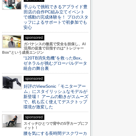
手ぶらで挑戦できるアプライド豊
田店の自作PC組み立てイベント
で感動の完成体験を！ プロのスタ
ッフによるサポートで初参加でも
安心
sponsored
ガバナンスの徹底で安全を担保し、AI
活用の促進で目指すのは“トレジャー
Box”という成長エンジン
“120TB消失危機”を救ったBox。
ゼネラルが挑むグローバルデータ
統合の舞台裏
sponsored
好評のViewSonic「モニターアー
ム」にスタイリッシュなモデルが
新登場！ アームの動きがスムーズ
で、机も広く使えてデスクトップ
環境が激変した
sponsored
スイッチひとつで背中のS字カーブにフ
ィット！
腰を気にする長時間デスクワーカ