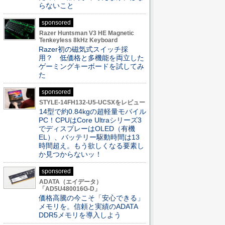
らないこと
sponsored
Razer Huntsman V3 HE Magnetic
Tenkeyless 8kHz Keyboard
Razer初の磁気式スイッチ採
用？ 低価格と多機能を両立した
ゲーミングキーボードを試してみ
た
sponsored
STYLE-14FH132-U5-UCSXをレビュー
14型で約0.84kgの超軽量モバイル
PC！CPUはCore Ultraシリーズ3
でディスプレーはOLED（有機
EL）、バッテリー駆動時間は13
時間超え。もう欲しくなる要素し
か見つからないッ！
sponsored
ADATA（エイデータ）
「AD5U480016G-D」
価格高騰の今こそ「安心できる」
メモリを。信頼と実績のADATA
DDR5メモリを導入しよう