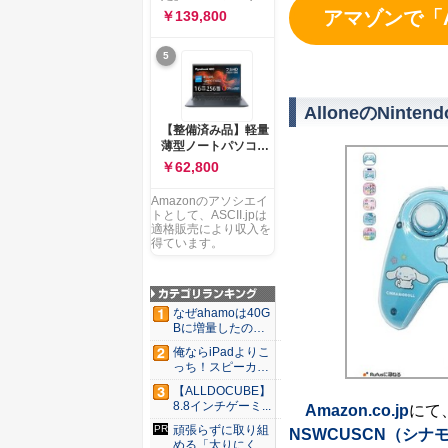
ー 83K9003JJP ノー
ソコン Vivobook 15
アマゾンで「A
￥139,800
トPC
M1502NAQ 15.6イ
ンチ AMD Ryzen 7
5
170 メモリ16GB
SSD 512GB
Microsoft 365
Personal (24か月版)
AlloneのNint
搭載 Windows 11 重
【整備済み品】軽量
量1.7kg Wi-Fi 6E ク
薄型ノートパソコン
ワイエットブルー
dynabook G83 ■
￥62,800
M1502NAQ-
13.3型
R7165BUWS
FHD(1920x1080) -
Amazonのアソシエイ
高性能第11世代Core
トとして、ASCII.jpは
i5-1135G7 - メモリ
適格販売により収入を
16GB - SSD 256GB
得ています。
- Webカメラ -
WiFi&Bluetooth -
USB Type-C - MS
Office 2021 - Win11
なぜahamoは40G
搭載
Bに増量したの
か ...
俺ならiPadよりこ
っち！スピーカー
9個...
【ALLDOCUBE】
8.8インチゲーミ...
Amazon.co.jp
にて、
頑張らずに取り組
NSWCUSCN（シナ
める「太りにくい