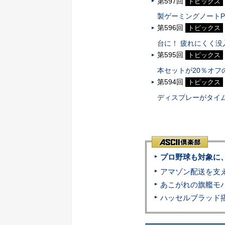
第597回
トピックス
製ゲーミングノート
第596回
トピックス
台に！ 疲れにくく没
第595回
トピックス
本セットが20％オフの
第594回
トピックス
ディスプレーがタイ
プロ野球も対象に