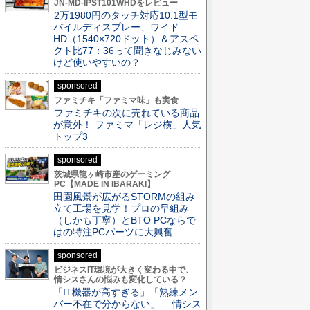
JN-MD-IPST101WHDをレビュー
2万1980円のタッチ対応10.1型モ
バイルディスプレー、ワイド
HD（1540×720ドット）＆アスペ
クト比77：36って聞きなじみない
けど使いやすいの？
sponsored
ファミチキ「ファミマ味」も実食
ファミチキの次に売れている商品
が意外！ ファミマ「レジ横」人気
トップ3
sponsored
茨城県龍ヶ崎市産のゲーミング
PC【MADE IN IBARAKI】
田園風景が広がるSTORMの組み
立て工場を見学！プロの早組み
（しかも丁寧）とBTO PCならで
はの特注PCパーツに大興奮
sponsored
ビジネスIT環境が大きく変わる中で、
情シスさんの悩みも変化している？
「IT機器が高すぎる」「熟練メン
バー不在で分からない」… 情シス