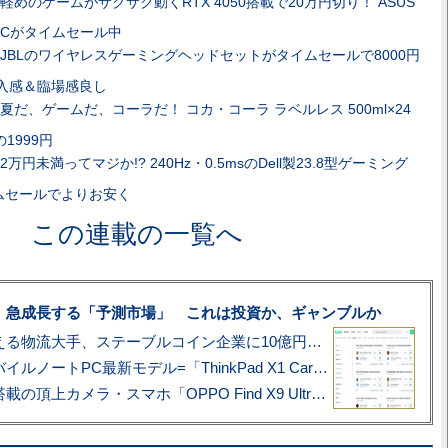
軽めのゲームがサクサク動くRTX 4050搭載で20万円切り！ ASUS
PCがタイムセール中
JBLのワイヤレスゲーミングヘッドセットがタイムセールで8000円
入感＆臨場感良し
夏だ、ゲームだ、コーラだ！ コカ・コーラ ラベルレス 500ml×24
1999円
2万円未満ってマジか!? 240Hz・0.5msのDell製23.8型ゲーミング
ムセールでよりお安く
この連載の一覧へ
、急成長する「予測市場」 これは投資か、ギャンブルか
アマゾン配送を支える物流大手、ステーブルコイン企業に10億円投資のワケ
あこがれの旗艦モバイルノートPC最新モデル=「ThinkPad X1 Carbon Gen 14 Aura Edition」実機レビュー
ハッセルブラッド搭載の頂上カメラ・スマホ「OPPO Find X9 Ultra」実写レビュー=プロが本気で徹底撮影しました!!