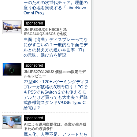
ーのための次世代チェア。理想の
座り心地を実現する「LiberNovo
Omni Pro」
sponsored
JN-IPS34UQ2-HSC6とJN-
IPSC34UQ2-HSC6で比較
曲面（湾曲）ディスプレーってな
にがすごいの？一般的な平面モデ
ルとの見え方の違いや曲率（R）
の意味、選び方を解説
sponsored
JN-IPS27G120U2 価格.com限定モデ
ルをレビュー
27型4K・120Hzゲーミングディス
プレーが破格の3万円切り！PCで
もPS5でもSwitch 2でも使えるモ
デルだけど買っても大丈夫？昇降
式多機能スタンドやUSB Typc-C
給電は？
sponsored
AIによる運用自動化は、企業が生き残
るための必須条件
属人化、人手不足、アラートだら