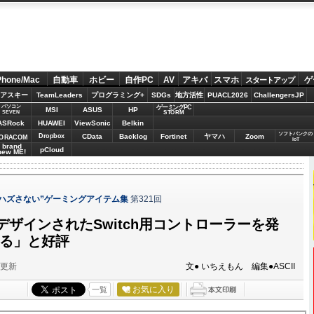
Phone/Mac
自動車
ホビー
自作PC
AV
アキバ
スマホ
ゲ
スタートアップ
アスキー
TeamLeaders
プログラミング+
SDGs
地方活性
PUACL2026
ChallengersJP
パソコン
ゲーミングPC
MSI
ASUS
HP
STORM
SEVEN
ASRock
HUAWEI
ViewSonic
Belkin
ソフトバンクの
Dropbox
CData
Backlog
Fortinet
ヤマハ
Zoom
ORACOM
IoT
brand
pCloud
new ME!
 “ハズさない”ゲーミングアイテム集
第321回
ザインされたSwitch用コントローラーを発
ぎる」と好評
分更新
文● いちえもん 編集●ASCII
お気に入り
一覧