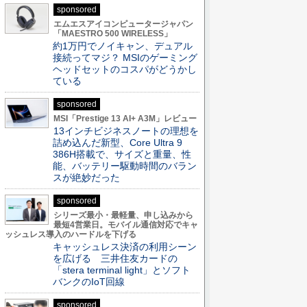
sponsored
エムエスアイコンピュータージャパン
「MAESTRO 500 WIRELESS」
約1万円でノイキャン、デュアル
接続ってマジ？ MSIのゲーミング
ヘッドセットのコスパがどうかし
ている
sponsored
MSI「Prestige 13 AI+ A3M」レビュー
13インチビジネスノートの理想を
詰め込んだ新型、Core Ultra 9
386H搭載で、サイズと重量、性
能、バッテリー駆動時間のバラン
スが絶妙だった
sponsored
シリーズ最小・最軽量、申し込みから
最短4営業日。モバイル通信対応でキャ
ッシュレス導入のハードルを下げる
キャッシュレス決済の利用シーン
を広げる 三井住友カードの
「stera terminal light」とソフト
バンクのIoT回線
sponsored