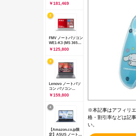
コン 15-fd 15.6イン
￥181,469
チ インテル Core 5
120U メモリ16GB
2
SSD512GB
Windows 11
Microsoft Office
2024搭載 WPS
Office搭載 カメラシ
FMV ノートパソコン
ャッター 指紋認証 薄
WE1-K3 (MS 365
型 Copilotキー搭載
Personal/Copilotキ
￥125,800
ナチュラルシルバー
ー搭載/Win 11/15.6
(BJ0M5PA-AAAI)
型/Core
3
i5/16GB/SSD
512GB/ホワイト)
FMVWK3E15W_AZ
Lenovo ノートパソ
コン パソコン
IdeaPad Slim 3 14.0
￥159,800
インチ AMD
Ryzen™ 5 8640HS
4
メモリ16GB
※本記事はアフィリ
SSD512GB
格・割引率などは記
Microsoft 365 試用
版 Windows11 バッ
い。
テリー駆動12.6時間
【Amazon.co.jp限
重量1.39kg ルナグレ
定】ASUS ノートパ