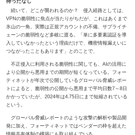
待ったなし
続いて、どこが襲われるのか？ 侵入経路としては、
VPNの脆弱性に焦点が当たりがちだが、これはあくまで
氷山の一角。実際は正規アカウントの不備、サプライチ
ェーンの脆弱性など多岐に渡る。「単に多要素認証を導
入していなかったという理由だけで、機密情報漏えいに
つながったこともあります」とのことで、
不正侵入に利用される脆弱性に関しても、AIの活用に
より公開から悪用までの期間が短くなっている。フォー
ティネットが年次で公開しているグローバル脅威レポー
トによると、脆弱性の公開から悪用まで平均日数7～8日
かかっていたが、2024年は4.75日にまで短縮されている
という。
グローバル脅威レポートのような攻撃の解析や製品開
発に加え、フォーティネットではベンダーの枠を超えた
情報共有体制の構築にも取り組んでいる。