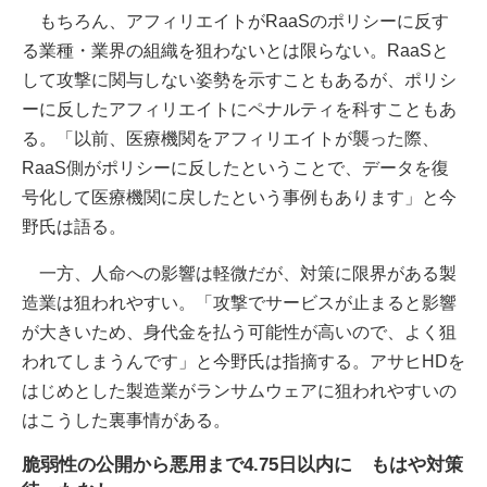
もちろん、アフィリエイトがRaaSのポリシーに反す
る業種・業界の組織を狙わないとは限らない。RaaSと
して攻撃に関与しない姿勢を示すこともあるが、ポリシ
ーに反したアフィリエイトにペナルティを科すこともあ
る。「以前、医療機関をアフィリエイトが襲った際、
RaaS側がポリシーに反したということで、データを復
号化して医療機関に戻したという事例もあります」と今
野氏は語る。
一方、人命への影響は軽微だが、対策に限界がある製
造業は狙われやすい。「攻撃でサービスが止まると影響
が大きいため、身代金を払う可能性が高いので、よく狙
われてしまうんです」と今野氏は指摘する。アサヒHDを
はじめとした製造業がランサムウェアに狙われやすいの
はこうした裏事情がある。
脆弱性の公開から悪用まで4.75日以内に もはや対策