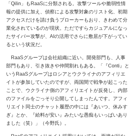
「Qilin」もRaaSに分類される。攻撃ツールや脆弱性情
報の提供に加え、偵察による攻撃対象のリスト化、初期
アクセスだけを請け負うブローカーもおり、きわめて分
業化されているのが現状。ただですらカジュアルになっ
たサイバー攻撃が、AIの活用でさらに敷居が下がってい
るという状況だ。
RaaSグループは会社組織に近い。開発部門も、人事
部門もあり、引き抜きや仲間割れもある。「『Conti』と
いうRaaSグループはロシアとウクライナのアフィリエ
イトが参加していたのですが、両国間で戦争が起こった
ことで、ウクライナ側のアフィリエイトが反発し、内部
のファイルをごっそり公開してしまったんです。アフィ
リエイト同士のチャット履歴の中には『あいつ、休みす
ぎ』とか、『給料が安い』みたいな愚痴もいっぱいあり
ました（笑）」（今野氏）。