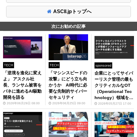
ASCII.jpトップへ
次にお勧めの記事
TECH
TECH
sponsored
「逆境を進化に変え
「マシンスピードの
企業にとってサイバ
よ」 アスクル社
攻撃」にどう立ち向
ーリスク管理の最も
長、ランサム被害を
かうか AI時代に必
クリティカルなOT
バネに進めるAI駆動
要な先制的サイバー
（Operational Tec
開発を語る
セキュリティ
hnology）領域をど
う守るか
2026年06月29日 08:00
2026年06月25日 09:00
2026年05月27日 17:00