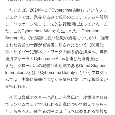
たとえば、2024年に『Cybercrime Atlas』というプロ
ジェクトでは、業界ぐるみで犯罪のエコシステムを解明
し、パッケージ化して、法的執行機関に送っている。ま
た、このCybercrime Atlasから生まれた「Operation
Serengeti」では実際に犯罪組織の摘発につながり、強奪
された資産の一部が被害者に戻されたという（関連記
事：サイバー犯罪ネットワークの体系的な撲滅へ。世界
経済フォーラムCybercrime Atlasを通じた連携強化）。
また、グローバルの犯罪抑止組織であるCrime Stopper
Internationalとは「Cybercrime Bounty」というプログラ
ムでは、実際に摘発につながる情報に対しては報奨金が
支払われる。
今回は脅威アクターに詳しい今野氏に、攻撃者の目線
でランサムウェアで狙われる組織について教えてもらっ
た。もちろん、経営者の中には「うちは盗まれる情報な