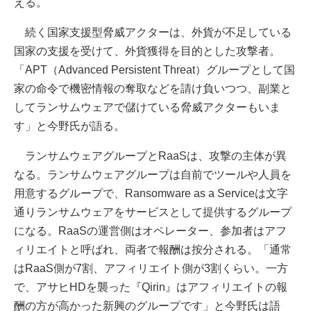
える。
続く国家支援型脅威アクターは、外貨が不足している
国家の支援を受けて、外貨獲得を目的とした攻撃者。
「APT（Advanced Persistent Threat）グループとして国
家の命令で機密情報の奪取などを請け負いつつ、副業と
してランサムウェアで儲けている脅威アクターもいま
す」と今野氏が語る。
ランサムウェアグループとRaaSは、攻撃の主体が異
なる。ランサムウェアグループは自前でツールや人員を
用意するグループで、Ransomware as a Serviceは文字
通りランサムウェアをサービスとして提供するグループ
になる。RaaSの運営側はオペレーター、参加者はアフ
ィリエイトと呼ばれ、両者で報酬は按分される。「通常
はRaaS側が7割、アフィリエイト側が3割くらい。一方
で、アサヒHDを襲った『Qirin』はアフィリエイトの報
酬の方が高かった新興のグループです」と今野氏は語