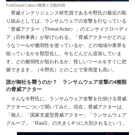
FortiGuard Labsの概要と活動内容
脅威インテリジェンス研究員である今野氏の最近の取
り組みとしては、ランサムウェアの攻撃を行なっている
「脅威アクター（Threat Actor）」のエンサイクロペディ
ア（百科事典）が挙げられる。「脅威アクターがどのよ
うなツールや脆弱性を使っているか、どの地域や業界を
狙っているかを類型化し、今もどんどん追加していま
す。どの脆弱性が狙われるか、怪しいツールをすぐに把
握できます」（今野氏）とのことで実用度も高い。
誰が御社を襲うのか？ ランサムウェア攻撃の4種類
の脅威アクター
そんな今野氏に、ランサムウェア攻撃を仕掛ける脅威
アクターについて聞いてみた。現在、脅威アクターは、
「個人」「国家支援型脅威アクター」「ランサムウェア
グループ」「RaaS」の大きく4つに大別されるという。