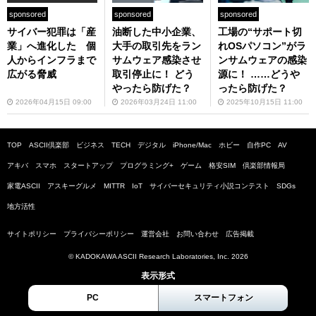
sponsored
sponsored
sponsored
サイバー犯罪は「産
油断した中小企業、
工場の“サポート切
業」へ進化した 個
大手の取引先をラン
れOSパソコン”がラ
人からインフラまで
サムウェア感染させ
ンサムウェアの感染
広がる脅威
取引停止に！ どう
源に！ ……どうや
やったら防げた？
ったら防げた？
2026年04月15日 09:00
2026年03月24日 11:00
2025年10月15日 11:00
TOP
ASCII倶楽部
ビジネス
TECH
デジタル
iPhone/Mac
ホビー
自作PC
AV
アキバ
スマホ
スタートアップ
プログラミング+
ゲーム
格安SIM
倶楽部情報局
家電ASCII
アスキーグルメ
MITTR
IoT
サイバーセキュリティ小説コンテスト
SDGs
地方活性
サイトポリシー
プライバシーポリシー
運営会社
お問い合わせ
広告掲載
© KADOKAWA ASCII Research Laboratories, Inc. 2026
表示形式
PC
スマートフォン