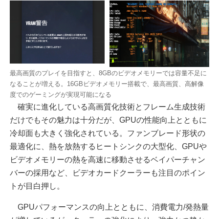
最高画質のプレイを目指すと、8GBのビデオメモリーでは容量不足に
なることが増える。16GBビデオメモリー搭載で、最高画質、高解像
度でのゲーミングが実現可能になる
確実に進化している高画質化技術とフレーム生成技術
だけでもその魅力は十分だが、GPUの性能向上とともに
冷却面も大きく強化されている。ファンブレード形状の
最適化に、熱を放熱するヒートシンクの大型化、GPUや
ビデオメモリーの熱を高速に移動させるベイパーチャン
バーの採用など、ビデオカードクーラーも注目のポイン
トが目白押し。
GPUパフォーマンスの向上とともに、消費電力/発熱量