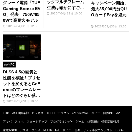
ックマルチフレーム
グレード電源「TUF
キャンペーン開始、
生成は確かにすごか
Gaming Bronze EV
最大35,000円分QU
った、でも弱点もあ
2026年04月11日 10:00
O」発表 750W/65
OカードPayを還元
った
0Wで高耐久モデル
2026年04月23日 12:00
2026年03月30日 13:00
自作PC
DLSS 4.5の画質と
性能を検証！プリセ
ットを変えるとGeF
orceのフレームレー
トはどのぐらい落ち
る？
2026年01月31日 10:00
TOP
ASCII倶楽部
ビジネス
TECH
デジタル
iPhone/Mac
ホビー
自作PC
AV
アキバ
スマホ
スタートアップ
プログラミング+
ゲーム
格安SIM
倶楽部情報局
家電ASCII
アスキーグルメ
MITTR
IoT
サイバーセキュリティ小説コンテスト
SDGs