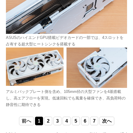
ASUSのハイエンドGPU搭載ビデオカードの一部では、4スロットを
占有する超大型ヒートシンクを搭載する
アルミバックプレート側を含め、105mm径の大型ファンを4基搭載
し、高エアフローを実現。低速回転でも風量を確保でき、高負荷時の
静音性に期待できる
前へ
1
2
3
4
5
6
7
次へ