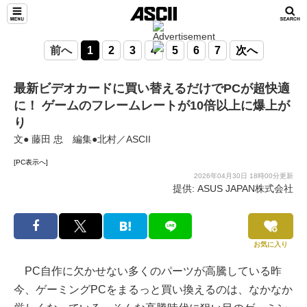
前へ
1
2
3
4
5
6
7
次へ
最新ビデオカードに買い替えるだけでPCが超快適
に！ ゲームのフレームレートが10倍以上に爆上が
り
文● 藤田 忠 編集●北村／ASCII
[PC表示へ]
2026年04月30日 18時00分更新
提供: ASUS JAPAN株式会社
お気に入り
PC自作に欠かせない多くのパーツが高騰している昨
今、ゲーミングPCをまるっと買い換えるのは、なかなか