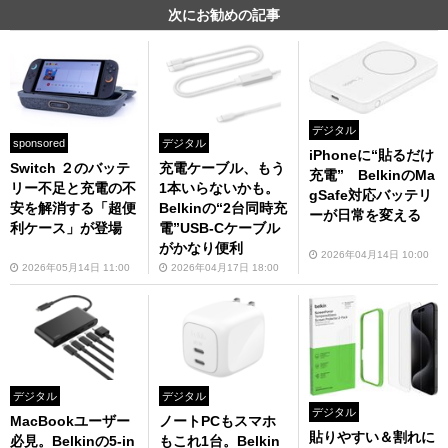
次にお勧めの記事
デジタル
sponsored
デジタル
iPhoneに“貼るだけ
Switch ２のバッテ
充電ケーブル、もう
充電” BelkinのMa
リー不足と充電の不
1本いらないかも。
gSafe対応バッテリ
安を解消する「超便
Belkinの“2台同時充
ーが日常を変える
利ケース」が登場
電”USB-Cケーブル
がかなり便利
2026年04月14日 10:00
2026年05月14日 11:00
2026年04月17日 18:00
デジタル
デジタル
デジタル
MacBookユーザー
ノートPCもスマホ
貼りやすい＆割れに
必見。Belkinの5-in
もこれ1台。Belkin