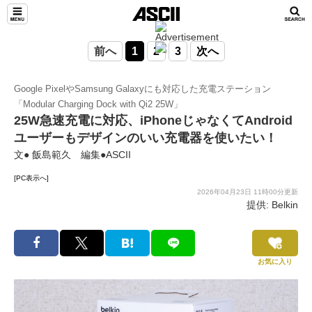
前へ
1
2
3
次へ
Google PixelやSamsung Galaxyにも対応した充電ステーション
「Modular Charging Dock with Qi2 25W」
25W急速充電に対応、iPhoneじゃなくてAndroid
ユーザーもデザインのいい充電器を使いたい！
文● 飯島範久 編集●ASCII
[PC表示へ]
2026年04月23日 11時00分更新
提供: Belkin
お気に入り