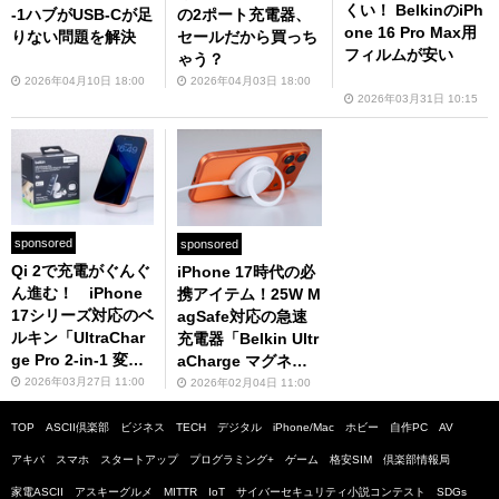
くい！ BelkinのiPh
-1ハブがUSB-Cが足
の2ポート充電器、
one 16 Pro Max用
りない問題を解決
セールだから買っち
フィルムが安い
ゃう？
2026年04月10日 18:00
2026年04月03日 18:00
2026年03月31日 10:15
sponsored
sponsored
Qi 2で充電がぐんぐ
iPhone 17時代の必
ん進む！ iPhone
携アイテム！25W M
17シリーズ対応のベ
agSafe対応の急速
ルキン「UltraChar
充電器「Belkin Ultr
ge Pro 2-in-1 変形
aCharge マグネッ
式マグネット充電器
トチャージャー25
2026年03月27日 11:00
2026年02月04日 11:00
25W」に感動
W」レビュー
TOP
ASCII倶楽部
ビジネス
TECH
デジタル
iPhone/Mac
ホビー
自作PC
AV
アキバ
スマホ
スタートアップ
プログラミング+
ゲーム
格安SIM
倶楽部情報局
家電ASCII
アスキーグルメ
MITTR
IoT
サイバーセキュリティ小説コンテスト
SDGs