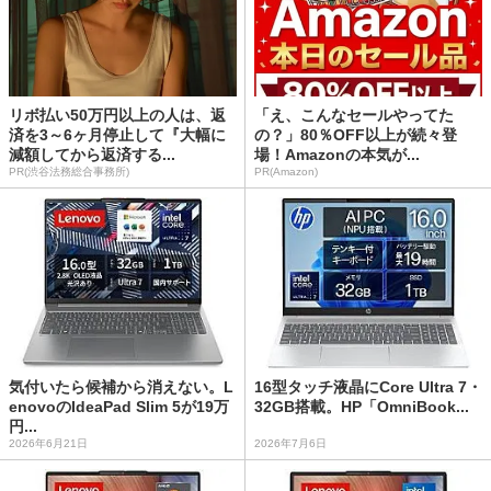
リボ払い50万円以上の人は、返
「え、こんなセールやってた
済を3～6ヶ月停止して『大幅に
の？」80％OFF以上が続々登
減額してから返済する...
場！Amazonの本気が...
PR(渋谷法務総合事務所)
PR(Amazon)
気付いたら候補から消えない。L
16型タッチ液晶にCore Ultra 7・
enovoのIdeaPad Slim 5が19万
32GB搭載。HP「OmniBook...
円...
2026年6月21日
2026年7月6日