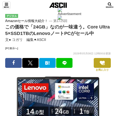
デジタル
Amazonセール情報大紹介！
― 第1725回
この価格で「24GB」なのが一味違う。Core Ultra
5×SSD1TBのLenovoノートPCがセール中
文● コガリ 編集⚫︎ASCII
[PC表示へ]
2026年05月08日 12時00分更新
お気に入り