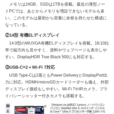
メモリは24GB、SSDは1TBを搭載。最近の薄型ノー
トPCでは、あとからメモリを増設できないモデルも多
い。このモデルは最初から容量に余裕を持たせた構成に
なっている。
②14型 有機ELディスプレイ
14.0型のWUXGA有機ELディスプレイを搭載。16:10比
率で縦方向も見やすく、資料やウェブページも表示しや
すい。DisplayHDR True Black 500にも対応する。
③USB-C×2＋Wi-Fi 7対応
USB Type-Cは2基ともPower DeliveryとDisplayPort出
力に対応。HDMIやmicroSDカードリーダーも備え、外部
ディスプレイ接続もしやすい。Wi-Fi 7やIRカメラ、プラ
イバシーシャッター付きカメラも搭載する。