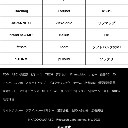
Backlog
Fortinet
ASUS
JAPANNEXT
ViewSonic
ソフマップ
brand new ME!
Belkin
HP
ヤマハ
Zoom
ソフトバンクのIoT
STORM
pCloud
ソフクリ
TOP
ASCII倶楽部
ビジネス
TECH
デジタル
iPhone/Mac
ホビー
自作PC
AV
アキバ
スマホ
スタートアップ
プログラミング+
ゲーム
格安SIM
倶楽部情報局
家電ASCII
アスキーグルメ
MITTR
IoT
サイバーセキュリティ小説コンテスト
SDGs
地方活性
サイトポリシー
プライバシーポリシー
運営会社
お問い合わせ
広告掲載
© KADOKAWA ASCII Research Laboratories, Inc. 2026
表示形式