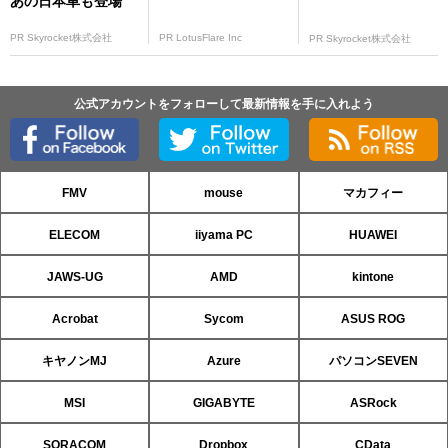
あの日本車も登場
PR Skyrocket株式会社
PR LotusFlare Inc
PR Skyrocket株式会社
公式アカウントをフォローして最新情報を手に入れよう
FMV
mouse
マカフィー
ELECOM
iiyama PC
HUAWEI
JAWS-UG
AMD
kintone
Acrobat
Sycom
ASUS ROG
キヤノンMJ
Azure
パソコンSEVEN
MSI
GIGABYTE
ASRock
SORACOM
Dropbox
CData