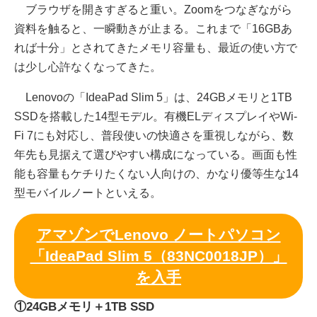
ブラウザを開きすぎると重い。Zoomをつなぎながら
資料を触ると、一瞬動きが止まる。これまで「16GBあ
れば十分」とされてきたメモリ容量も、最近の使い方で
は少し心許なくなってきた。
Lenovoの「IdeaPad Slim 5」は、24GBメモリと1TB
SSDを搭載した14型モデル。有機ELディスプレイやWi-
Fi 7にも対応し、普段使いの快適さを重視しながら、数
年先も見据えて選びやすい構成になっている。画面も性
能も容量もケチりたくない人向けの、かなり優等生な14
型モバイルノートといえる。
アマゾンでLenovo ノートパソコン
「IdeaPad Slim 5（83NC0018JP）」
を入手
①24GBメモリ＋1TB SSD