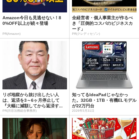
Amazon今日も見逃せない！8
全経営者・個人事業主が作るべ
0%OFF以上が続々登場
き「圧倒的コスパのビジネスカ
ード」
PR(Amazon)
PR(クレディセゾン)
リボ地獄から抜け出したい人
知ってるIdeaPadじゃなかっ
は、返済を3～6ヶ月停止して
た。32GB・1TB・有機ELモデル
『大幅に減額してから返済す...
が22万円台
PR(渋谷法務総合事務所)
2026年5月31日