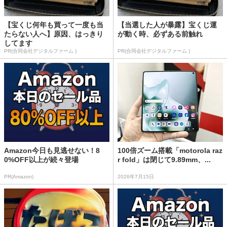
【宝くじ何年も買って一度も当
【当選した人が暴露】宝くじ運
たらない人へ】原因、はっきり
が動く時、必ずある前触れ
してます
PR(合同会社デジタルファーム )
PR(合同会社デジタルファーム )
Amazon今日も見逃せない！8
100倍ズーム搭載「motorola raz
0%OFF以上が続々登場
r fold」は閉じて9.89mm、...
PR(Amazon)
2026年7月15日