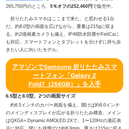
265,750円のところ、
5％オフの252,460円
で販売中。
折りたたみスマホはここまで来た、と思わせる1台
だ。約8.0型の画面を広げながら、重量は215gに収ま
る。約2億画素カメラも備え、IP48防水防塵やFeliCaに
も対応。スマートフォンとタブレットを分けずに持ち歩
きたい人に向いたモデル。
アマゾンでSamsung 折りたたみスマ
ートフォン「Galaxy Z
Fold7（256GB）」を入手
6.5型と8.0型、2つの画面サイズ
約6.5インチのカバー画面を備え、開けば約8.0インチ
のメインディスプレイが広がる折りたたみ構造。メイン
はQXGA+ Dynamic AMOLED 2Xで、1〜120Hzの適応表
示に対応。閉じた状態では約8.9mm、重さは215gに収ま