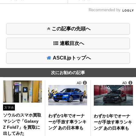
Recommended by
この記事の先頭へ
連載目次へ
ASCII.jpトップへ
次にお勧めの記事
AD
AD
スマホ
ソウルのスマホ買取
わずか1年でオーナ
わずか1年でオーナ
マシンで「Galaxy
ーが手放す車ランキ
ーが手放す車ランキ
Z Fold7」を買取に
ング あの日本車も
ング あの日本車も
出してみた