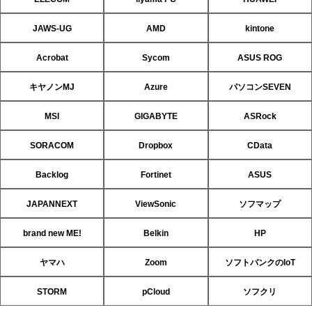
JAWS-UG
AMD
kintone
Acrobat
Sycom
ASUS ROG
キヤノンMJ
Azure
パソコンSEVEN
MSI
GIGABYTE
ASRock
SORACOM
Dropbox
CData
Backlog
Fortinet
ASUS
JAPANNEXT
ViewSonic
ソフマップ
brand new ME!
Belkin
HP
ヤマハ
Zoom
ソフトバンクのIoT
STORM
pCloud
ソフクリ