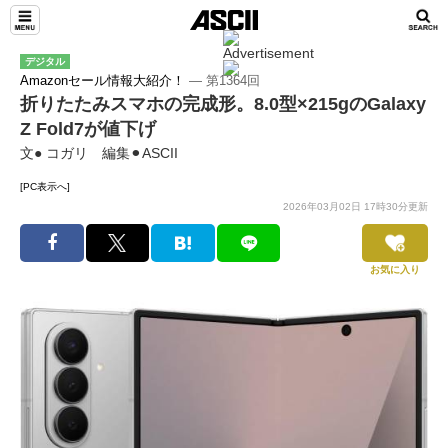
デジタル
Amazonセール情報大紹介！
― 第1364回
折りたたみスマホの完成形。8.0型×215gのGalaxy
Z Fold7が値下げ
文● コガリ 編集⚫︎ASCII
[PC表示へ]
2026年03月02日 17時30分更新
お気に入り