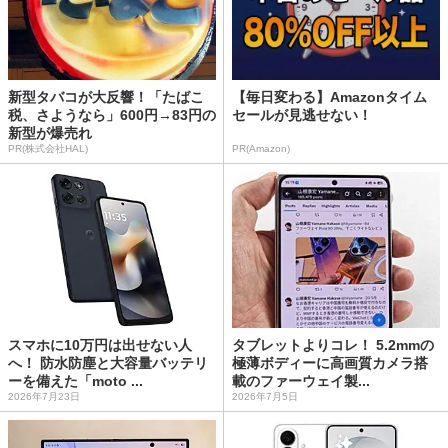
新型タバコが大反響！「たばこ
【毎日変わる】Amazonタイム
税、さようなら」600円→83円の
セールが見逃せない！
新型が爆売れ
PR(株式会社HAL)
PR(Amazon)
スマホに10万円は出せない人
タブレットよりコレ！ 5.2mmの
へ！ 防水防塵と大容量バッテリ
極薄ボディーに高画質カメラ搭
ーを備えた「moto ...
載のファーウェイ製...
2026年7月23日
2026年7月5日